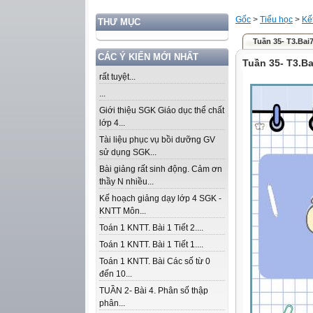
Gốc
>
Tiểu học
>
Kế
THƯ MỤC
Tuần 35- T3.Bai
CÁC Ý KIẾN MỚI NHẤT
Tuần 35- T3.B
rất tuyệt...
...
Giới thiệu SGK Giáo dục thể chất
lớp 4...
Tài liệu phục vụ bồi dưỡng GV
sử dụng SGK...
Bài giảng rất sinh động. Cảm ơn
thầy N nhiều...
Kế hoạch giảng dạy lớp 4 SGK -
KNTT Môn...
Toán 1 KNTT. Bài 1 Tiết 2....
Toán 1 KNTT. Bài 1 Tiết 1....
Toán 1 KNTT. Bài Các số từ 0
đến 10...
TUẦN 2- Bài 4. Phân số thập
phân...