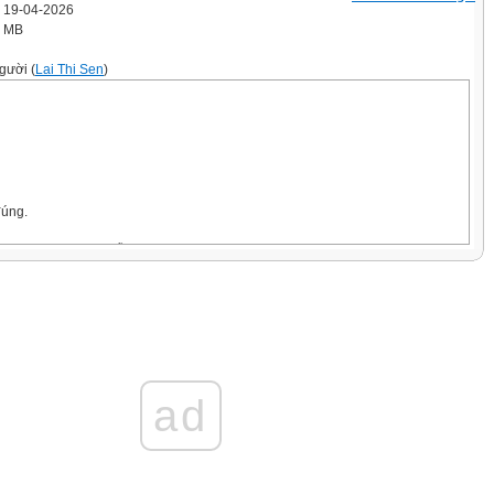
' 19-04-2026
9 MB
gười (
Lai Thi Sen
)
đúng.
hích hợp viết vào chỗ chấm của 75 m = ... km là:
,75 C. 0,075 D. 0,0075
hích hợp viết vào chỗ chấm của 2 kg 45 g = … kg
,45 C. 2,045 D. 0,245
ích hợp viết vào chỗ chấm của 652 ml = ... l là:
0,652 C. 0,0652 D. 652
ad
đúng.
sữa chua có 12 hộp là loại sữa chua không