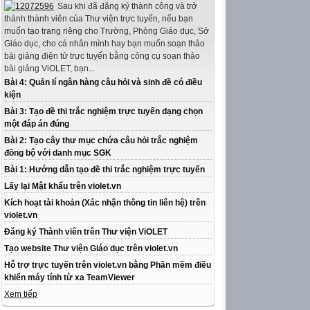
Sau khi đã đăng ký thành công và trở
thành thành viên của Thư viện trực tuyến, nếu bạn
muốn tạo trang riêng cho Trường, Phòng Giáo dục, Sở
Giáo dục, cho cá nhân mình hay bạn muốn soạn thảo
bài giảng điện tử trực tuyến bằng công cụ soạn thảo
bài giảng ViOLET, bạn...
Bài 4: Quản lí ngân hàng câu hỏi và sinh đề có điều
kiện
Bài 3: Tạo đề thi trắc nghiệm trực tuyến dạng chọn
một đáp án đúng
Bài 2: Tạo cây thư mục chứa câu hỏi trắc nghiệm
đồng bộ với danh mục SGK
Bài 1: Hướng dẫn tạo đề thi trắc nghiệm trực tuyến
Lấy lại Mật khẩu trên violet.vn
Kích hoạt tài khoản (Xác nhận thông tin liên hệ) trên
violet.vn
Đăng ký Thành viên trên Thư viện ViOLET
Tạo website Thư viện Giáo dục trên violet.vn
Hỗ trợ trực tuyến trên violet.vn bằng Phần mềm điều
khiển máy tính từ xa TeamViewer
Xem tiếp