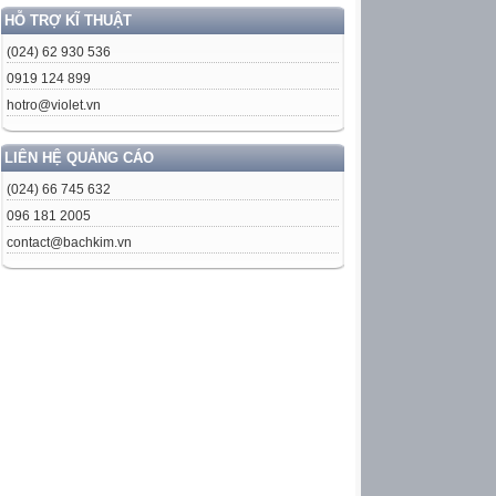
HỖ TRỢ KĨ THUẬT
(024) 62 930 536
0919 124 899
hotro@violet.vn
LIÊN HỆ QUẢNG CÁO
(024) 66 745 632
096 181 2005
contact@bachkim.vn