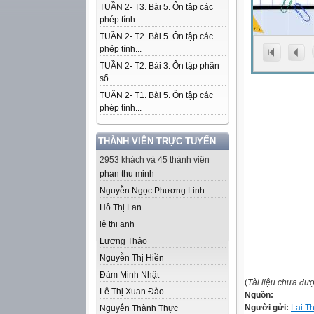
TUẦN 2- T3. Bài 5. Ôn tập các
phép tính...
TUẦN 2- T2. Bài 5. Ôn tập các
phép tính...
TUẦN 2- T2. Bài 3. Ôn tập phân
số...
TUẦN 2- T1. Bài 5. Ôn tập các
phép tính...
THÀNH VIÊN TRỰC TUYẾN
2953 khách và 45 thành viên
phan thu minh
Nguyễn Ngọc Phương Linh
Hồ Thị Lan
lê thị anh
Lương Thảo
Nguyễn Thị Hiền
Đàm Minh Nhật
(
Tài liệu chưa đư
Lê Thị Xuan Đào
Nguồn:
Người gửi:
Lai T
Nguyễn Thành Thực