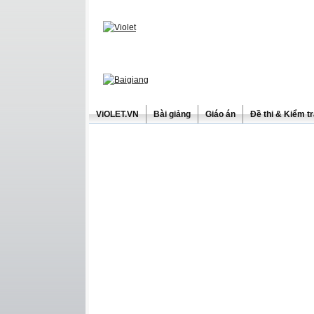
ViOLET.VN
Bài giảng
Giáo án
Đề thi & Kiểm t