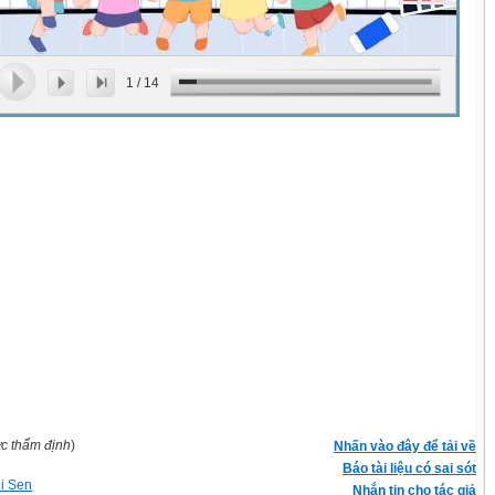
1
/
14
ợc thẩm định
)
Nhấn vào đây để tải về
Báo tài liệu có sai sót
hi Sen
Nhắn tin cho tác giả