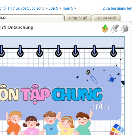
t nối Tri thức với Cuộc sống
>
Lớp 5
>
Toán 5
>
Đưa bài giảng lên
75.O
Cùng tác giả
Lịch sử tải về
ai75.Ontapchung