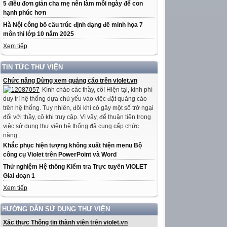
5 điều đơn giản cha mẹ nên làm mỗi ngày để con
hạnh phúc hơn
Hà Nội công bố cấu trúc định dạng đề minh họa 7
môn thi lớp 10 năm 2025
Xem tiếp
TIN TỨC THƯ VIỆN
Chức năng Dừng xem quảng cáo trên violet.vn
Kính chào các thầy, cô! Hiện tại, kinh phí
duy trì hệ thống dựa chủ yếu vào việc đặt quảng cáo
trên hệ thống. Tuy nhiên, đôi khi có gây một số trở ngại
đối với thầy, cô khi truy cập. Vì vậy, để thuận tiện trong
việc sử dụng thư viện hệ thống đã cung cấp chức
năng...
Khắc phục hiện tượng không xuất hiện menu Bộ
công cụ Violet trên PowerPoint và Word
Thử nghiệm Hệ thống Kiểm tra Trực tuyến ViOLET
Giai đoạn 1
Xem tiếp
HƯỚNG DẪN SỬ DỤNG THƯ VIỆN
Xác thực Thông tin thành viên trên violet.vn