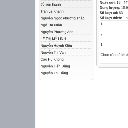
Ngày gửi:
19h:44
đỗ tiến thành
Dung lượng:
15.
Trần Lê Khanh
Số lượt tải:
63
Số lượt thích:
1 n
Nguyễn Ngọc Phương Thảo
1
Ngô Thi Xuân
Nguyễn Phương Anh
2
LÊ THỊ MỸ LINH
1
Nguyễn Huỳnh Kiều
Nguyễn Thị Vân
Chọn câu trả lời 
Cao Hu Khong
a) Số thập phân t
Nguyễn Tiến Dũng
A. 7,5 B. 0
Nguyễn Thị Hằng
b) Số thập phân t
là:
A. 245 B. 2
c) Số thập phân th
A. 6,52 B. 
2
Chọn câu trả lời 
a) Trong 20 hộp 