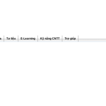
ra
Tư liệu
E-Learning
Kỹ năng CNTT
Trợ giúp