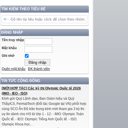
TÌM KIẾM THEO TIÊU ĐỀ
ĐĂNG NHẬP
Tên truy nhập
Mật khẩu
Ghi nhớ
Quên mật khẩu
ĐK thành viên
TIN TỨC CỘNG ĐỒNG
[MỜI HỢP TÁC] Các kỳ thi Olympic Quốc tế 2026
(IMO - IEO - ISO)
Kính gửi Quý Lãnh đạo, Ban Giám hiệu và Quý
Thầy/Cô, FermatTech (Đối tác Google tại VN) phối hợp
cùng SCO Ấn Độ trân trọng kính mời tham gia 3 kỳ thi
uy tín dành cho HS từ lớp 1 - 12: - IMO: Olympic Toán
Quốc tế. - IEO: Olympic Tiếng Anh Quốc tế. - ISO:
Olympic Khoa học...