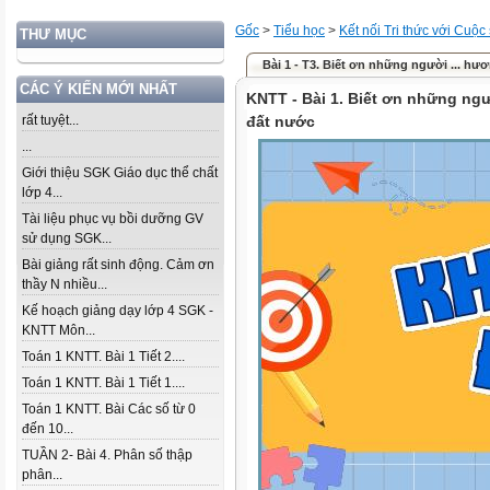
Gốc
>
Tiểu học
>
Kết nối Tri thức với Cuộc
THƯ MỤC
Bài 1 - T3. Biết ơn những người ... hư
CÁC Ý KIẾN MỚI NHẤT
KNTT - Bài 1. Biết ơn những ng
rất tuyệt...
đất nước
...
Giới thiệu SGK Giáo dục thể chất
lớp 4...
Tài liệu phục vụ bồi dưỡng GV
sử dụng SGK...
Bài giảng rất sinh động. Cảm ơn
thầy N nhiều...
Kế hoạch giảng dạy lớp 4 SGK -
KNTT Môn...
Toán 1 KNTT. Bài 1 Tiết 2....
Toán 1 KNTT. Bài 1 Tiết 1....
Toán 1 KNTT. Bài Các số từ 0
đến 10...
TUẦN 2- Bài 4. Phân số thập
phân...