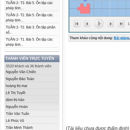
TUẦN 2- T3. Bài 5. Ôn tập các
phép tính...
TUẦN 2- T2. Bài 5. Ôn tập các
phép tính...
1
TUẦN 2- T2. Bài 3. Ôn tập phân
số...
Tham khảo cùng nội dung:
Bài giảng
,
TUẦN 2- T1. Bài 5. Ôn tập các
phép tính...
THÀNH VIÊN TRỰC TUYẾN
3520 khách và 36 thành viên
Nguyễn Văn Chiến
Nguyễn Bảo Toàn
hoàng thị mai
Lê Thị Tuyết
đàm thị hảo
Nguyễn Hoàn
Trần Văn Tuấn
Lê Phúc Vũ
Trần Minh Thành
(
Tài liệu chưa được thẩm định
)