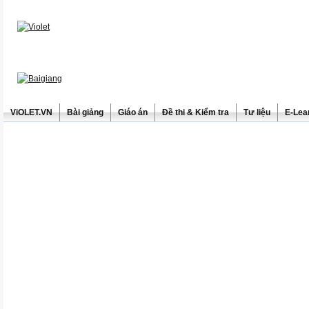
ViOLET.VN
Bài giảng
Giáo án
Đề thi & Kiểm tra
Tư liệu
E-Lea