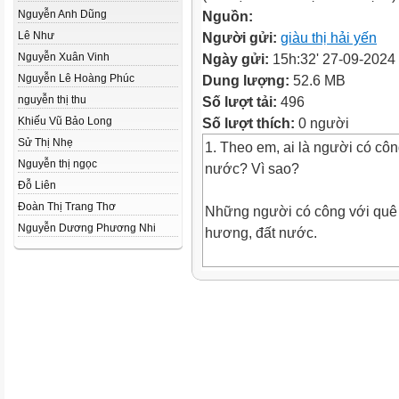
Nguyễn Anh Dũng
Nguồn:
Lê Như
Người gửi:
giàu thị hải yến
Nguyễn Xuân Vinh
Ngày gửi:
15h:32' 27-09-2024
Nguyễn Lê Hoàng Phúc
Dung lượng:
52.6 MB
nguyễn thị thu
Số lượt tải:
496
Khiếu Vũ Bảo Long
Số lượt thích:
0 người
Sử Thị Nhẹ
1. Theo em, ai là người có cô
Nguyễn thị ngọc
nước? Vì sao?
Đỗ Liên
Đoàn Thị Trang Thơ
Những người có công với quê
Nguyễn Dương Phương Nhi
hương, đất nước.
2. Em đồng tình hoặc không đồ
bạn nào? Vì sao?
Đồng ý với ý kiến của Đạt. N
đóng góp trong mọi lĩnh vực, 
tế, xã hội, văn hóa, giáo dục, 