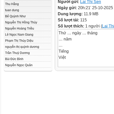
Người gửi:
Lai Thi Sen
Thu Hằng
Ngày gửi:
20h:21' 25-10-2025
tuan dung
Dung lượng:
11.9 MB
Bế Quỳnh Như
Số lượt tải:
115
Nguyễn Thị Hồng Thúy
Số lượt thích:
1 người (
Lai Th
Nguyễn Hoàng Triều
Thứ … ngày … tháng
Lê Ngọc Nam Giang
… năm
Phạm Thị Thúy Diệu
…
nguyễn thị quỳnh dương
Tiếng
Trần Thuỳ Dương
Việt
Bùi Đức Bình
Nguyễn Ngọc Quân
Chủ Chủ nhân
điểm tương lai
Bài 8 Tiết 3
Viết báo cáo công việc
Biết được cách viết báo cáo m
công việc.