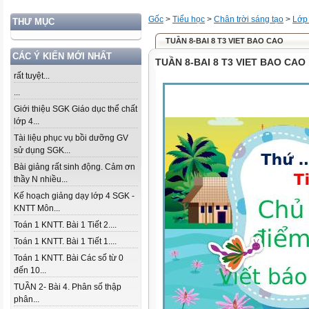
Gốc
>
Tiểu học
>
Chân trời sáng tạo
>
Lớp
THƯ MỤC
TUẦN 8-BAI 8 T3 VIET BAO CAO
CÁC Ý KIẾN MỚI NHẤT
TUẦN 8-BAI 8 T3 VIET BAO CAO
rất tuyệt...
...
Giới thiệu SGK Giáo dục thể chất
lớp 4...
Tài liệu phục vụ bồi dưỡng GV
sử dụng SGK...
Bài giảng rất sinh động. Cảm ơn
thầy N nhiều...
Kế hoạch giảng dạy lớp 4 SGK -
KNTT Môn...
Toán 1 KNTT. Bài 1 Tiết 2....
Toán 1 KNTT. Bài 1 Tiết 1....
Toán 1 KNTT. Bài Các số từ 0
đến 10...
TUẦN 2- Bài 4. Phân số thập
phân...