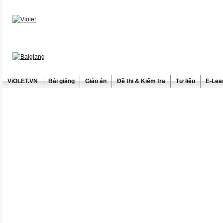
ViOLET.VN
Bài giảng
Giáo án
Đề thi & Kiểm tra
Tư liệu
E-Lea