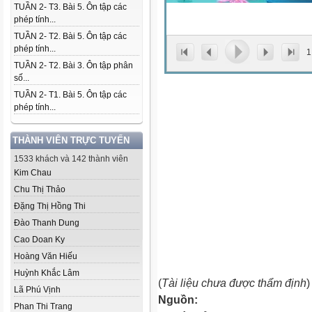
TUẦN 2- T3. Bài 5. Ôn tập các
phép tính...
TUẦN 2- T2. Bài 5. Ôn tập các
phép tính...
1
TUẦN 2- T2. Bài 3. Ôn tập phân
số...
TUẦN 2- T1. Bài 5. Ôn tập các
phép tính...
THÀNH VIÊN TRỰC TUYẾN
1533 khách và 142 thành viên
Kim Chau
Chu Thị Thảo
Đặng Thị Hồng Thi
Đào Thanh Dung
Cao Doan Ky
Hoàng Văn Hiếu
Huỳnh Khắc Lâm
(
Tài liệu chưa được thẩm định
)
Lã Phú Vịnh
Nguồn:
Phan Thi Trang