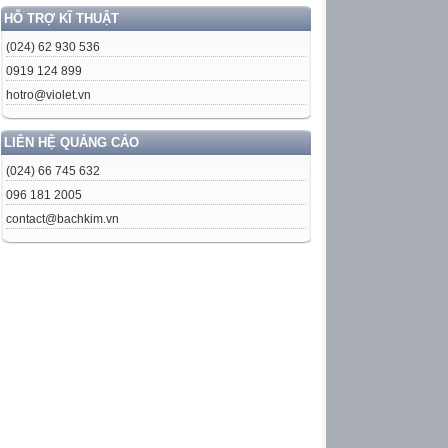
HỖ TRỢ KĨ THUẬT
(024) 62 930 536
0919 124 899
hotro@violet.vn
LIÊN HỆ QUẢNG CÁO
(024) 66 745 632
096 181 2005
contact@bachkim.vn