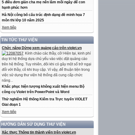
5 điều đơn giản cha mẹ nên làm mỗi ngày để con
hạnh phúc hơn
Hà Nội công bố cấu trúc định dạng đề minh họa 7
môn thi lớp 10 năm 2025
Xem tiếp
TIN TỨC THƯ VIỆN
Chức năng Dừng xem quảng cáo trên violet.vn
Kính chào các thầy, cô! Hiện tại, kinh phí
duy trì hệ thống dựa chủ yếu vào việc đặt quảng cáo
trên hệ thống. Tuy nhiên, đôi khi có gây một số trở ngại
đối với thầy, cô khi truy cập. Vì vậy, để thuận tiện trong
việc sử dụng thư viện hệ thống đã cung cấp chức
năng...
Khắc phục hiện tượng không xuất hiện menu Bộ
công cụ Violet trên PowerPoint và Word
Thử nghiệm Hệ thống Kiểm tra Trực tuyến ViOLET
Giai đoạn 1
Xem tiếp
HƯỚNG DẪN SỬ DỤNG THƯ VIỆN
Xác thực Thông tin thành viên trên violet.vn