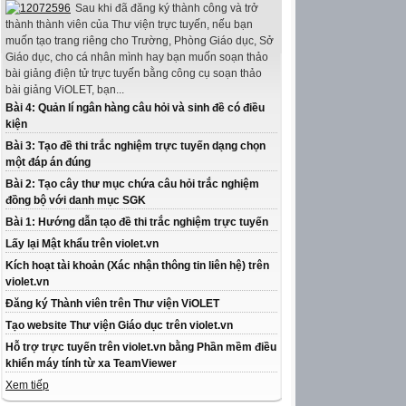
Sau khi đã đăng ký thành công và trở
thành thành viên của Thư viện trực tuyến, nếu bạn
muốn tạo trang riêng cho Trường, Phòng Giáo dục, Sở
Giáo dục, cho cá nhân mình hay bạn muốn soạn thảo
bài giảng điện tử trực tuyến bằng công cụ soạn thảo
bài giảng ViOLET, bạn...
Bài 4: Quản lí ngân hàng câu hỏi và sinh đề có điều
kiện
Bài 3: Tạo đề thi trắc nghiệm trực tuyến dạng chọn
một đáp án đúng
Bài 2: Tạo cây thư mục chứa câu hỏi trắc nghiệm
đồng bộ với danh mục SGK
Bài 1: Hướng dẫn tạo đề thi trắc nghiệm trực tuyến
Lấy lại Mật khẩu trên violet.vn
Kích hoạt tài khoản (Xác nhận thông tin liên hệ) trên
violet.vn
Đăng ký Thành viên trên Thư viện ViOLET
Tạo website Thư viện Giáo dục trên violet.vn
Hỗ trợ trực tuyến trên violet.vn bằng Phần mềm điều
khiển máy tính từ xa TeamViewer
Xem tiếp