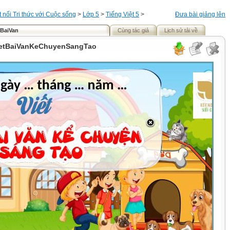
t nối Tri thức với Cuộc sống
>
Lớp 5
>
Tiếng Việt 5
>
Đưa bài giảng lên
tBaiVan
Cùng tác giả
Lịch sử tải về
VietBaiVanKeChuyenSangTao