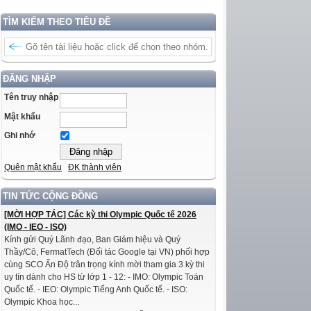
TÌM KIẾM THEO TIÊU ĐỀ
ĐĂNG NHẬP
Tên truy nhập
Mật khẩu
Ghi nhớ
Quên mật khẩu
ĐK thành viên
TIN TỨC CỘNG ĐỒNG
[MỜI HỢP TÁC] Các kỳ thi Olympic Quốc tế 2026
(IMO - IEO - ISO)
Kính gửi Quý Lãnh đạo, Ban Giám hiệu và Quý
Thầy/Cô, FermatTech (Đối tác Google tại VN) phối hợp
cùng SCO Ấn Độ trân trọng kính mời tham gia 3 kỳ thi
uy tín dành cho HS từ lớp 1 - 12: - IMO: Olympic Toán
Quốc tế. - IEO: Olympic Tiếng Anh Quốc tế. - ISO:
Olympic Khoa học...