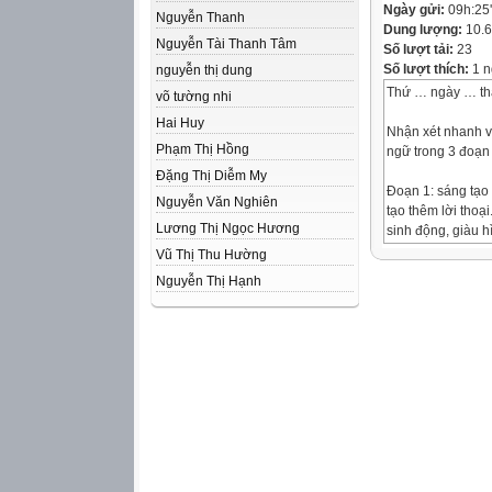
Ngày gửi:
09h:25
Nguyễn Thanh
Dung lượng:
10.
Nguyễn Tài Thanh Tâm
Số lượt tải:
23
Số lượt thích:
1 n
nguyễn thị dung
Thứ … ngày … t
võ tường nhi
Hai Huy
Nhận xét nhanh v
Phạm Thị Hồng
ngữ trong 3 đoạn
Đặng Thị Diễm My
Đoạn 1: sáng tạo t
Nguyễn Văn Nghiên
tạo thêm lời thoạ
Lương Thị Ngọc Hương
sinh động, giàu h
Vũ Thị Thu Hường
Đoạn 2: thêm chi 
Nguyễn Thị Hạnh
chuyện (thay đổi 
Đoạn 3: đóng vai 
được dùng rất sin
động của nhân vật
hoảng, bị nhấc bổ
nói về cảm xúc của
Thứ … ngày … t
Chọn 1 trong 2 đ