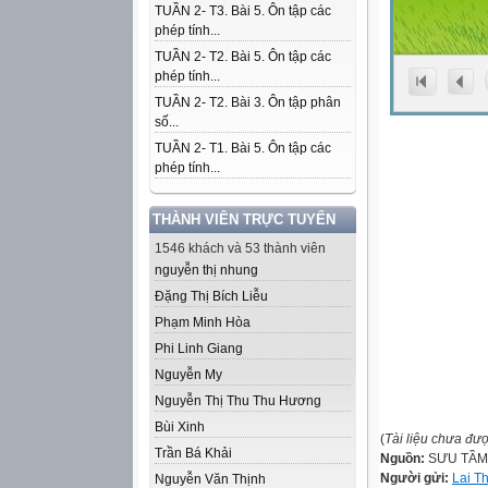
TUẦN 2- T3. Bài 5. Ôn tập các
phép tính...
TUẦN 2- T2. Bài 5. Ôn tập các
phép tính...
TUẦN 2- T2. Bài 3. Ôn tập phân
số...
TUẦN 2- T1. Bài 5. Ôn tập các
phép tính...
THÀNH VIÊN TRỰC TUYẾN
1546 khách và 53 thành viên
nguyễn thị nhung
Đặng Thị Bích Liễu
Phạm Minh Hòa
Phi Linh Giang
Nguyễn My
Nguyễn Thị Thu Thu Hương
Bùi Xinh
(
Tài liệu chưa đư
Trần Bá Khải
Nguồn:
SƯU TẦM
Người gửi:
Lai T
Nguyễn Văn Thịnh