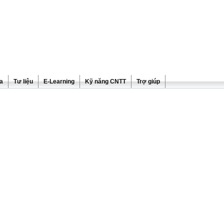
ra
Tư liệu
E-Learning
Kỹ năng CNTT
Trợ giúp