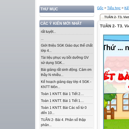
Gốc
>
Tiểu học
>
Kế
THƯ MỤC
TUẦN 2- T3. Vie
CÁC Ý KIẾN MỚI NHẤT
TUẦN 2- T3. 
rất tuyệt...
...
Giới thiệu SGK Giáo dục thể chất
lớp 4...
Tài liệu phục vụ bồi dưỡng GV
sử dụng SGK...
Bài giảng rất sinh động. Cảm ơn
thầy N nhiều...
Kế hoạch giảng dạy lớp 4 SGK -
KNTT Môn...
Toán 1 KNTT. Bài 1 Tiết 2....
Toán 1 KNTT. Bài 1 Tiết 1....
Toán 1 KNTT. Bài Các số từ 0
đến 10...
TUẦN 2- Bài 4. Phân số thập
phân...