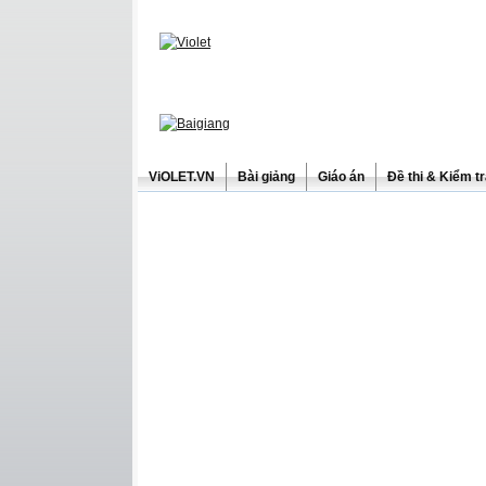
ViOLET.VN
Bài giảng
Giáo án
Đề thi & Kiểm t