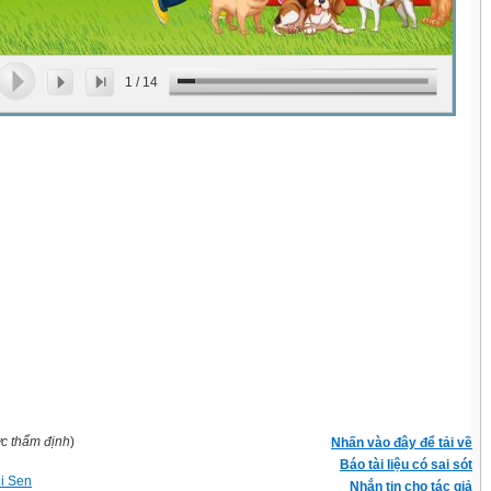
1
/
14
ợc thẩm định
)
Nhấn vào đây để tải về
Báo tài liệu có sai sót
hi Sen
Nhắn tin cho tác giả