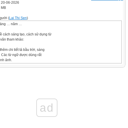
' 20-06-2026
6 MB
gười (
Lai Thi Sen
)
háng … năm …
ề cách sáng tạo, cách sử dụng từ
 văn tham khảo:
hêm chi tiết tả bầu trời, sáng
i. Các từ ngữ được dùng rất
ình ảnh.
tiết cho kết thúc của câu
cách kết thúc của câu chuyện).
nhân vật cá vàng để kể lại câu chuyện. Các từ ngữ
h động để tự bộc lộ cảm xúc và tự kể lại các hoạt
 cá vàng (tung tăng, bỗng nhiên, bị cuốn phăng, hốt
ng lên,...), từ ngữ phỏng đoán cũng được sử dụng khi
ad
 nhân vật ông lão (vẻ thất vọng, có lẽ vì).
háng … năm …
ể dưới đây: