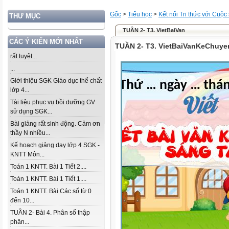
Gốc
>
Tiểu học
>
Kết nối Tri thức với Cuộc
THƯ MỤC
TUẦN 2- T3. VietBaiVan
CÁC Ý KIẾN MỚI NHẤT
TUẦN 2- T3. VietBaiVanKeChuy
rất tuyệt...
...
Giới thiệu SGK Giáo dục thể chất
lớp 4...
Tài liệu phục vụ bồi dưỡng GV
sử dụng SGK...
Bài giảng rất sinh động. Cảm ơn
thầy N nhiều...
Kế hoạch giảng dạy lớp 4 SGK -
KNTT Môn...
Toán 1 KNTT. Bài 1 Tiết 2....
Toán 1 KNTT. Bài 1 Tiết 1....
Toán 1 KNTT. Bài Các số từ 0
đến 10...
TUẦN 2- Bài 4. Phân số thập
phân...