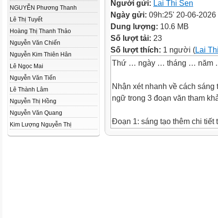
Người gửi:
Lai Thi Sen
NGUYỄN Phương Thanh
Ngày gửi:
09h:25' 20-06-2026
Lê Thị Tuyết
Dung lượng:
10.6 MB
Hoàng Thị Thanh Thảo
Số lượt tải:
23
Nguyễn Văn Chiến
Số lượt thích:
1 người (
Lai Th
Nguyễn Kim Thiên Hân
Thứ … ngày … tháng … năm
Lê Ngọc Mai
Nguyễn Văn Tiến
Nhận xét nhanh về cách sáng 
Lê Thành Lâm
ngữ trong 3 đoạn văn tham kh
Nguyễn Thị Hồng
Nguyễn Văn Quang
Đoạn 1: sáng tạo thêm chi tiết 
Kim Lượng Nguyễn Thị
tạo thêm lời thoại. Các từ ngữ
sinh động, giàu hình ảnh.
Đoạn 2: thêm chi tiết cho kết t
chuyện (thay đổi cách kết thúc
Đoạn 3: đóng vai nhân vật cá 
được dùng rất sinh động để tự 