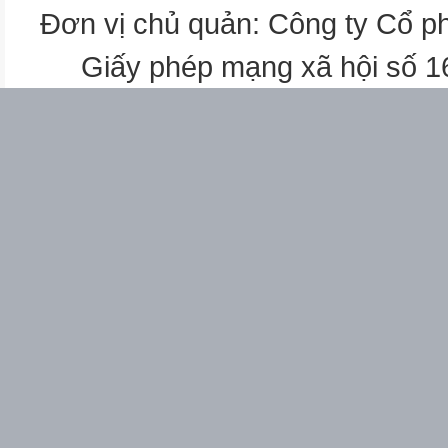
Đơn vị chủ quản: Công ty Cổ p
Đọc một số bài hay
trước lớp
Giấy phép mạng xã hội số 
Dặn dò