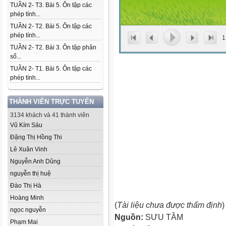
TUẦN 2- T3. Bài 5. Ôn tập các
phép tính...
TUẦN 2- T2. Bài 5. Ôn tập các
phép tính...
1
TUẦN 2- T2. Bài 3. Ôn tập phân
số...
TUẦN 2- T1. Bài 5. Ôn tập các
phép tính...
THÀNH VIÊN TRỰC TUYẾN
3134 khách và 41 thành viên
Vũ Kím Sáu
Đặng Thị Hồng Thi
Lê Xuân Vinh
Nguyễn Anh Dũng
nguyễn thị huệ
Đào Thị Hà
Hoàng Minh
(
Tài liệu chưa được thẩm định
)
ngọc nguyễn
Nguồn:
SƯU TẦM
Phạm Mai