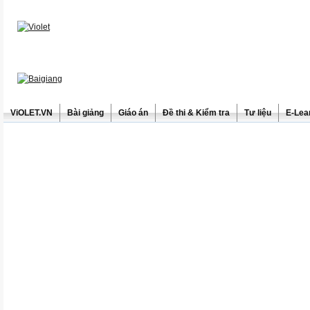
ViOLET.VN
Bài giảng
Giáo án
Đề thi & Kiểm tra
Tư liệu
E-Lea