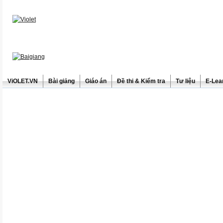
ViOLET.VN
Bài giảng
Giáo án
Đề thi & Kiểm tra
Tư liệu
E-Lea