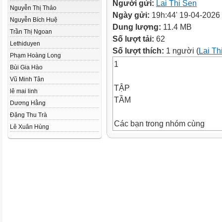
Người gửi:
Lai Thi Sen
Nguyễn Thị Thảo
Ngày gửi:
19h:44' 19-04-2026
Nguyễn Bích Huệ
Dung lượng:
11.4 MB
Trần Thị Ngoan
Số lượt tải:
62
Lethiduyen
Số lượt thích:
1 người (
Lai Th
Phạm Hoàng Long
1
Bùi Gia Hào
Vũ Minh Tân
TẬP
lê mai linh
TẦM
Dương Hằng
Đặng Thu Trà
Các bạn trong nhóm cùng
Lê Xuân Hùng
nhau hát bài “Tập tầm vông”,
một bạn đố, các bạn còn lại
đoán xem viên kẹo nằm ở tay
nào. Ai đoán đúng nhiều nhất
thì thắng cuộc.
2