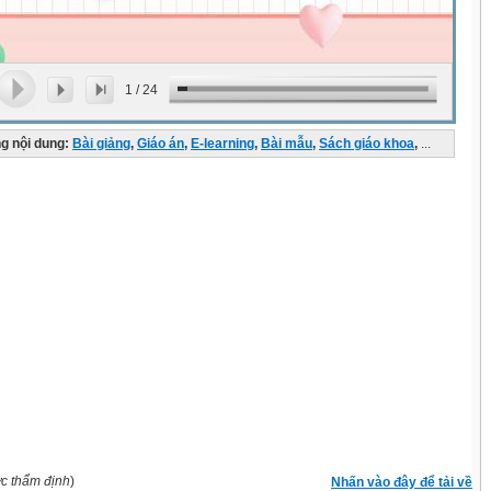
1
/
24
g nội dung:
Bài giảng
,
Giáo án
,
E-learning
,
Bài mẫu
,
Sách giáo khoa
,
...
ợc thẩm định
)
Nhấn vào đây để tải về