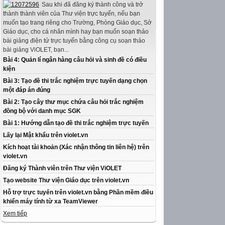
Sau khi đã đăng ký thành công và trở
thành thành viên của Thư viện trực tuyến, nếu bạn
muốn tạo trang riêng cho Trường, Phòng Giáo dục, Sở
Giáo dục, cho cá nhân mình hay bạn muốn soạn thảo
bài giảng điện tử trực tuyến bằng công cụ soạn thảo
bài giảng ViOLET, bạn...
Bài 4: Quản lí ngân hàng câu hỏi và sinh đề có điều
kiện
Bài 3: Tạo đề thi trắc nghiệm trực tuyến dạng chọn
một đáp án đúng
Bài 2: Tạo cây thư mục chứa câu hỏi trắc nghiệm
đồng bộ với danh mục SGK
Bài 1: Hướng dẫn tạo đề thi trắc nghiệm trực tuyến
Lấy lại Mật khẩu trên violet.vn
Kích hoạt tài khoản (Xác nhận thông tin liên hệ) trên
violet.vn
Đăng ký Thành viên trên Thư viện ViOLET
Tạo website Thư viện Giáo dục trên violet.vn
Hỗ trợ trực tuyến trên violet.vn bằng Phần mềm điều
khiển máy tính từ xa TeamViewer
Xem tiếp