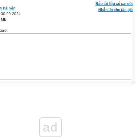
Báo tài liệu có sai sót
hị hải yến
Nhắn tin cho tác giả
' 30-09-2024
5 MB
gười
t ơn với người
hương, đất nước
uê hương, đất nước để đem lại cuộc sống
g ta.
 quê hương, đất nước để chúng ta có cuộc
ư ngày hôm nay.
ad
 thể hiện lòng biết
 với quê hương, đất