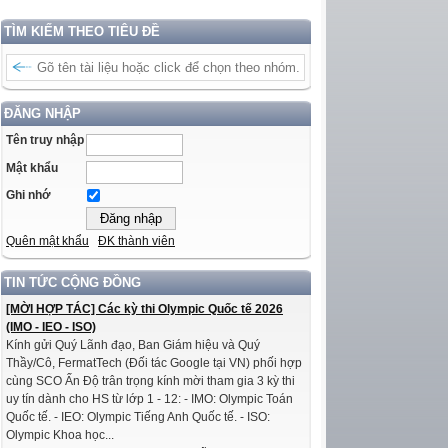
TÌM KIẾM THEO TIÊU ĐỀ
ĐĂNG NHẬP
Tên truy nhập
Mật khẩu
Ghi nhớ
Quên mật khẩu
ĐK thành viên
TIN TỨC CỘNG ĐỒNG
[MỜI HỢP TÁC] Các kỳ thi Olympic Quốc tế 2026
(IMO - IEO - ISO)
Kính gửi Quý Lãnh đạo, Ban Giám hiệu và Quý
Thầy/Cô, FermatTech (Đối tác Google tại VN) phối hợp
cùng SCO Ấn Độ trân trọng kính mời tham gia 3 kỳ thi
uy tín dành cho HS từ lớp 1 - 12: - IMO: Olympic Toán
Quốc tế. - IEO: Olympic Tiếng Anh Quốc tế. - ISO:
Olympic Khoa học...