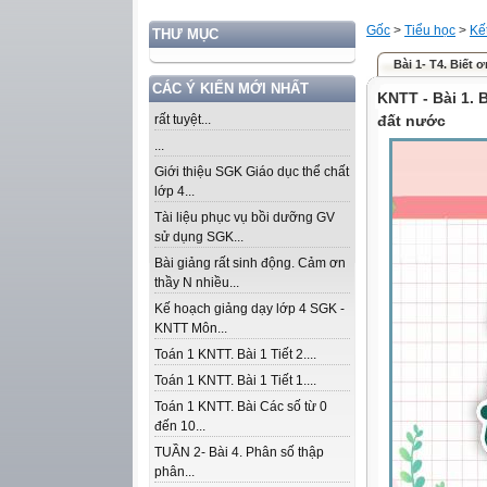
Gốc
>
Tiểu học
>
Kế
THƯ MỤC
Bài 1- T4. Biết
CÁC Ý KIẾN MỚI NHẤT
KNTT - Bài 1.
rất tuyệt...
đất nước
...
Giới thiệu SGK Giáo dục thể chất
lớp 4...
Tài liệu phục vụ bồi dưỡng GV
sử dụng SGK...
Bài giảng rất sinh động. Cảm ơn
thầy N nhiều...
Kế hoạch giảng dạy lớp 4 SGK -
KNTT Môn...
Toán 1 KNTT. Bài 1 Tiết 2....
Toán 1 KNTT. Bài 1 Tiết 1....
Toán 1 KNTT. Bài Các số từ 0
đến 10...
TUẦN 2- Bài 4. Phân số thập
phân...