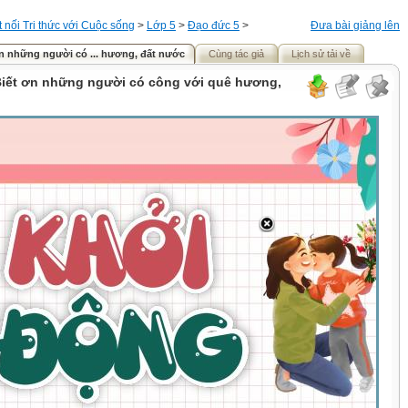
t nối Tri thức với Cuộc sống
>
Lớp 5
>
Đạo đức 5
>
Đưa bài giảng lên
 ơn những người có ... hương, đất nước
Cùng tác giả
Lịch sử tải về
 Biết ơn những người có công với quê hương,