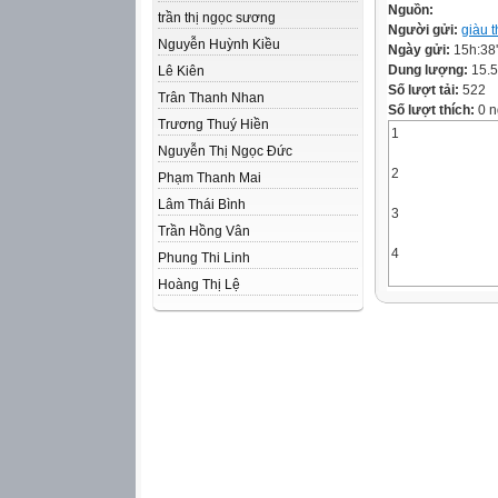
Nguồn:
trần thị ngọc sương
Người gửi:
giàu t
Nguyễn Huỳnh Kiều
Ngày gửi:
15h:38
Dung lượng:
15.
Lê Kiên
Số lượt tải:
522
Trân Thanh Nhan
Số lượt thích:
0 n
Trương Thuý Hiền
1
Nguyễn Thị Ngọc Đức
2
Phạm Thanh Mai
Lâm Thái Bình
3
Trần Hồng Vân
4
Phung Thi Linh
Hoàng Thị Lệ
1. Vì sao cần biế
có công với quê 
• Họ đã bảo vệ q
hoà bình cho chún
• Họ đã xây dựng
sống tươi đẹp nh
Trở về
2. Việc cần làm để
ơn người có công