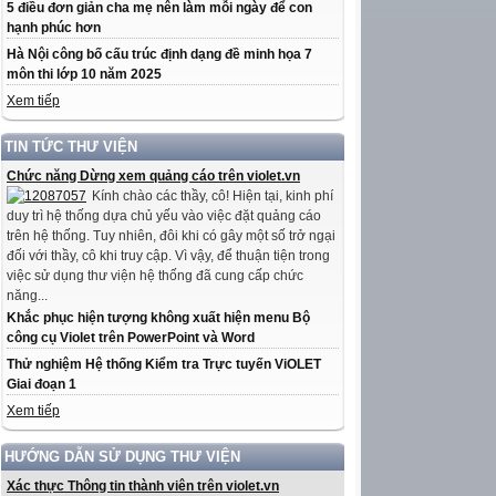
5 điều đơn giản cha mẹ nên làm mỗi ngày để con
hạnh phúc hơn
Hà Nội công bố cấu trúc định dạng đề minh họa 7
môn thi lớp 10 năm 2025
Xem tiếp
TIN TỨC THƯ VIỆN
Chức năng Dừng xem quảng cáo trên violet.vn
Kính chào các thầy, cô! Hiện tại, kinh phí
duy trì hệ thống dựa chủ yếu vào việc đặt quảng cáo
trên hệ thống. Tuy nhiên, đôi khi có gây một số trở ngại
đối với thầy, cô khi truy cập. Vì vậy, để thuận tiện trong
việc sử dụng thư viện hệ thống đã cung cấp chức
năng...
Khắc phục hiện tượng không xuất hiện menu Bộ
công cụ Violet trên PowerPoint và Word
Thử nghiệm Hệ thống Kiểm tra Trực tuyến ViOLET
Giai đoạn 1
Xem tiếp
HƯỚNG DẪN SỬ DỤNG THƯ VIỆN
Xác thực Thông tin thành viên trên violet.vn