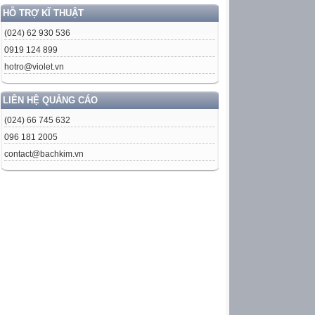
HỖ TRỢ KĨ THUẬT
(024) 62 930 536
0919 124 899
hotro@violet.vn
LIÊN HỆ QUẢNG CÁO
(024) 66 745 632
096 181 2005
contact@bachkim.vn