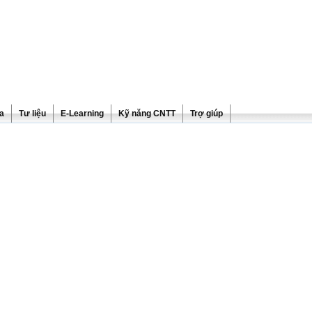
ra
Tư liệu
E-Learning
Kỹ năng CNTT
Trợ giúp