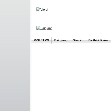
ViOLET.VN
Bài giảng
Giáo án
Đề thi & Kiểm t