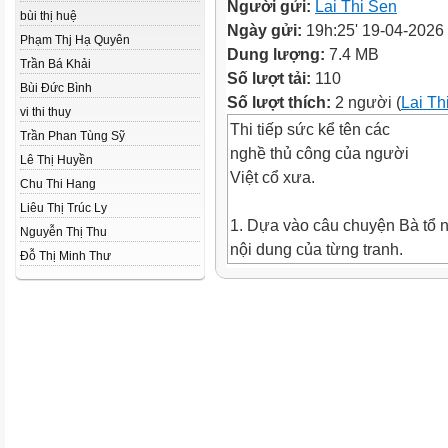
Người gửi:
Lai Thi Sen
bùi thị huệ
Ngày gửi:
19h:25' 19-04-2026
Phạm Thj Hạ Quyên
Dung lượng:
7.4 MB
Trần Bá Khải
Số lượt tải:
110
Bùi Đức Bình
Số lượt thích:
2 người (
Lai Th
vi thi thuy
Thi tiếp sức kể tên các
Trần Phan Tùng Sỹ
nghề thủ công của người
Lê Thị Huyền
Việt cổ xưa.
Chu Thi Hang
Liêu Thị Trúc Ly
1. Dựa vào câu chuyện Bà tổ n
Nguyễn Thị Thu
nội dung của từng tranh.
Đỗ Thị Minh Thư
Công chúa Thiều Hoa
rất dịu dàng và yêu quý
muôn loài, nàng cũng
được muôn loài trong
rừng yêu quý.
Công chúa Thiều Hoa rất dịu