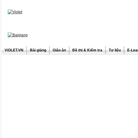
ViOLET.VN
Bài giảng
Giáo án
Đề thi & Kiểm tra
Tư liệu
E-Lea