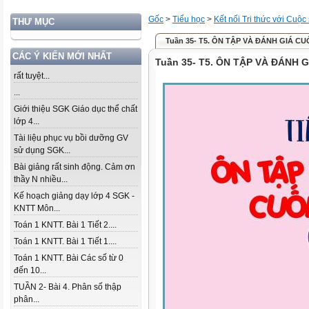
Gốc
>
Tiểu học
>
Kết nối Tri thức với Cuộc
THƯ MỤC
Tuần 35- T5. ÔN TẬP VÀ ĐÁNH GIÁ C
CÁC Ý KIẾN MỚI NHẤT
Tuần 35- T5. ÔN TẬP VÀ ĐÁNH 
rất tuyệt...
...
Giới thiệu SGK Giáo dục thể chất
lớp 4...
Tài liệu phục vụ bồi dưỡng GV
sử dụng SGK...
Bài giảng rất sinh động. Cảm ơn
thầy N nhiều...
Kế hoạch giảng dạy lớp 4 SGK -
KNTT Môn...
Toán 1 KNTT. Bài 1 Tiết 2....
Toán 1 KNTT. Bài 1 Tiết 1....
Toán 1 KNTT. Bài Các số từ 0
đến 10...
TUẦN 2- Bài 4. Phân số thập
phân...