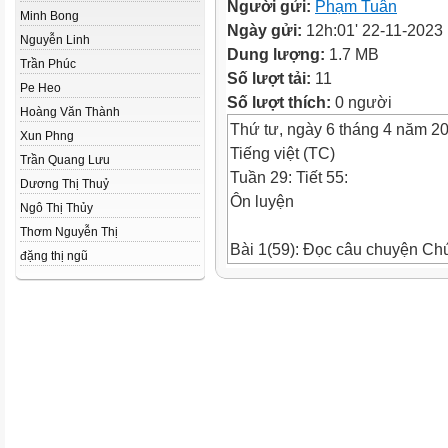
Người gửi:
Phạm Tuân
Minh Bong
Ngày gửi:
12h:01' 22-11-2023
Nguyễn Linh
Dung lượng:
1.7 MB
Trần Phúc
Số lượt tải:
11
Pe Heo
Số lượt thích:
0 người
Hoàng Văn Thành
Thứ tư, ngày 6 tháng 4 năm 2
Xun Phng
Tiếng việt (TC)
Trần Quang Lưu
Tuần 29: Tiết 55:
Dương Thị Thuỷ
Ôn luyện
Ngô Thị Thủy
Thơm Nguyễn Thị
Bài 1(59): Đọc câu chuyện Chú 
đặng thị ngũ
a.Chú vẹt mang từ Châu Phi về
người lái buôn yêu quý ?
Khoanh vào chữ cái trước câu t
Khoanh đáp án D. Vì vẹt nói rất
b. Trong câu nói của vẹt nhắn 
đã giúp vẹt được cứu sống ?