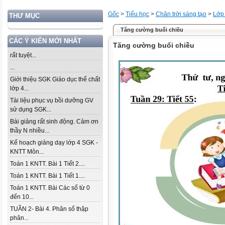
Gốc
>
Tiểu học
>
Chân trời sáng tạo
>
Lớp
THƯ MỤC
Tăng cường buổi chiều
CÁC Ý KIẾN MỚI NHẤT
Tăng cường buổi chiều
rất tuyệt...
...
Giới thiệu SGK Giáo dục thể chất
lớp 4...
Tài liệu phục vụ bồi dưỡng GV
sử dụng SGK...
Bài giảng rất sinh động. Cảm ơn
thầy N nhiều...
Kế hoạch giảng dạy lớp 4 SGK -
KNTT Môn...
Toán 1 KNTT. Bài 1 Tiết 2....
Toán 1 KNTT. Bài 1 Tiết 1....
Toán 1 KNTT. Bài Các số từ 0
đến 10...
TUẦN 2- Bài 4. Phân số thập
phân...