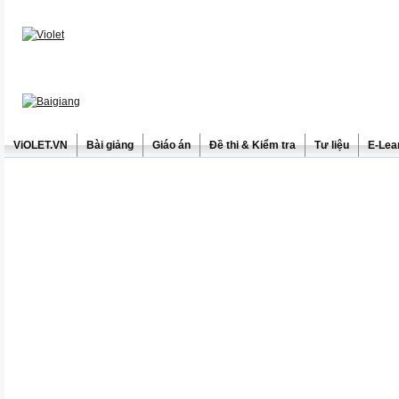
ViOLET.VN
Bài giảng
Giáo án
Đề thi & Kiểm tra
Tư liệu
E-Lea