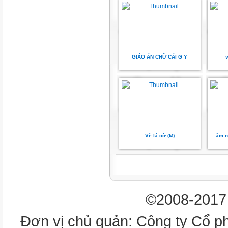
GIÁO ÁN CHỮ CÁI G Y
v
Vẽ lá cờ (M)
âm n
©2008-2017 
Đơn vị chủ quản: Công ty Cổ p