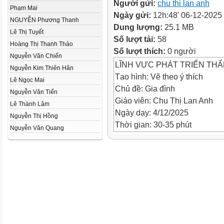
Người gửi:
chu thi lan anh
Phạm Mai
Ngày gửi:
12h:48' 06-12-2025
NGUYỄN Phương Thanh
Dung lượng:
25.1 MB
Lê Thị Tuyết
Số lượt tải:
58
Hoàng Thị Thanh Thảo
Số lượt thích:
0 người
Nguyễn Văn Chiến
LĨNH VỰC PHÁT TRIỂN THẨ
Nguyễn Kim Thiên Hân
Tạo hình: Vẽ theo ý thích
Lê Ngọc Mai
Chủ đề: Gia đình
Nguyễn Văn Tiến
Giáo viên: Chu Thị Lan Anh
Lê Thành Lâm
Ngày dạy: 4/12/2025
Nguyễn Thị Hồng
Thời gian: 30-35 phút
Nguyễn Văn Quang
Thư mời
Thư mời:
Các bạn nhỏ ơi, hôm nay là 1 
mình xin gửi tới các bạn nhữn
làm họa sĩ” đấy. Với chủ đề g
sẽ tạo ra được những sản phẩm