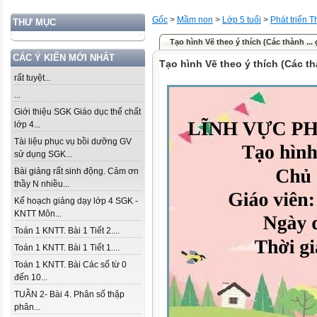
Gốc
>
Mầm non
>
Lớp 5 tuổi
>
Phát triển 
THƯ MỤC
Tạo hình Vẽ theo ý thích (Các thành ... 
CÁC Ý KIẾN MỚI NHẤT
Tạo hình Vẽ theo ý thích (Các th
rất tuyệt...
...
Giới thiệu SGK Giáo dục thể chất
lớp 4...
Tài liệu phục vụ bồi dưỡng GV
sử dụng SGK...
Bài giảng rất sinh động. Cảm ơn
thầy N nhiều...
Kế hoạch giảng dạy lớp 4 SGK -
KNTT Môn...
Toán 1 KNTT. Bài 1 Tiết 2....
Toán 1 KNTT. Bài 1 Tiết 1....
Toán 1 KNTT. Bài Các số từ 0
đến 10...
TUẦN 2- Bài 4. Phân số thập
phân...