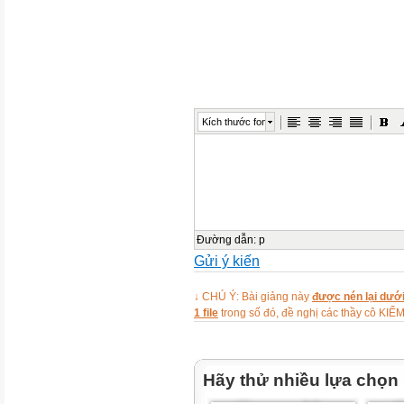
các bạn nhé.
Chương trình:
Bé làm họa sĩ
Kích thước font
Cùng chào đón
nhà ảo thuật gia
Cùng tìm hiểu các bức tranh
Đường dẫn
:
p
Bé cùng làm họa sĩ
Gửi ý kiến
Xin chào và hẹn gặp lại
↓ CHÚ Ý: Bài giảng này
được nén lại dưới
1 file
trong số đó, đề nghị các thầy cô 
Hãy thử nhiều lựa chọn