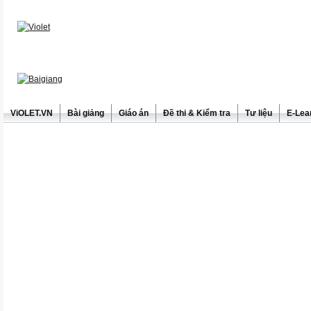
ViOLET.VN
Bài giảng
Giáo án
Đề thi & Kiểm tra
Tư liệu
E-Lea