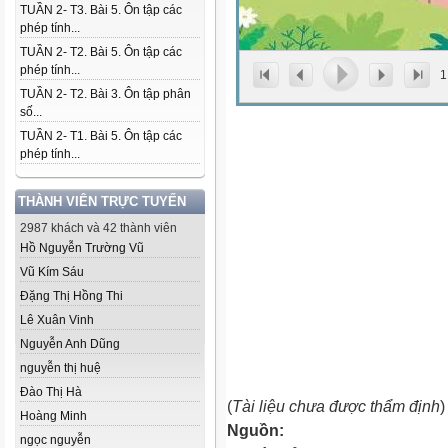
TUẦN 2- T3. Bài 5. Ôn tập các
phép tính...
TUẦN 2- T2. Bài 5. Ôn tập các
phép tính...
1
TUẦN 2- T2. Bài 3. Ôn tập phân
số...
TUẦN 2- T1. Bài 5. Ôn tập các
phép tính...
THÀNH VIÊN TRỰC TUYẾN
2987 khách và 42 thành viên
Hồ Nguyễn Trường Vũ
Vũ Kím Sáu
Đặng Thị Hồng Thi
Lê Xuân Vinh
Nguyễn Anh Dũng
nguyễn thị huệ
Đào Thị Hà
(
Tài liệu chưa được thẩm định
)
Hoàng Minh
Nguồn:
ngọc nguyễn