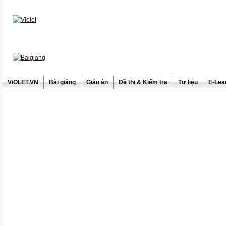
ViOLET.VN
Bài giảng
Giáo án
Đề thi & Kiểm tra
Tư liệu
E-Lea