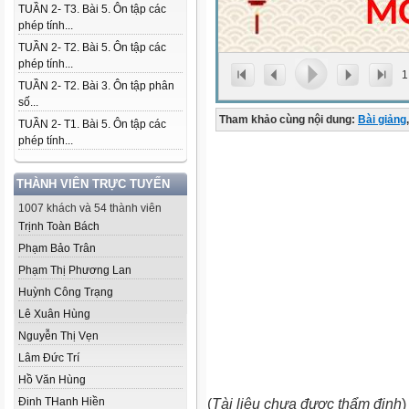
TUẦN 2- T3. Bài 5. Ôn tập các
phép tính...
TUẦN 2- T2. Bài 5. Ôn tập các
phép tính...
1
TUẦN 2- T2. Bài 3. Ôn tập phân
số...
Tham khảo cùng nội dung:
Bài giảng
,
TUẦN 2- T1. Bài 5. Ôn tập các
phép tính...
THÀNH VIÊN TRỰC TUYẾN
1007 khách và 54 thành viên
Trịnh Toàn Bách
Phạm Bảo Trân
Phạm Thị Phương Lan
Huỳnh Công Trạng
Lê Xuân Hùng
Nguyễn Thị Vẹn
Lâm Đức Trí
Hồ Văn Hùng
Đinh THanh Hiền
(
Tài liệu chưa được thẩm định
)