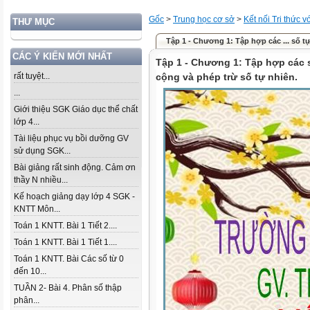
Gốc
>
Trung học cơ sở
>
Kết nối Tri thức 
THƯ MỤC
Tập 1 - Chương 1: Tập hợp các ... số tự
CÁC Ý KIẾN MỚI NHẤT
Tập 1 - Chương 1: Tập hợp các s
rất tuyệt...
cộng và phép trừ số tự nhiên.
...
Giới thiệu SGK Giáo dục thể chất
lớp 4...
Tài liệu phục vụ bồi dưỡng GV
sử dụng SGK...
Bài giảng rất sinh động. Cảm ơn
thầy N nhiều...
Kế hoạch giảng dạy lớp 4 SGK -
KNTT Môn...
Toán 1 KNTT. Bài 1 Tiết 2....
Toán 1 KNTT. Bài 1 Tiết 1....
Toán 1 KNTT. Bài Các số từ 0
đến 10...
TUẦN 2- Bài 4. Phân số thập
phân...