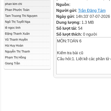
phan kim chi
Nguồn:
Phan Phước Toán
Người gửi:
Trân Đăng Tám
Tam Truong Thi Nguyen
Ngày gửi:
14h:33' 07-07-2026
Ngô Thị Tuyết Nga
Dung lượng:
1.3 MB
lê ngoc linh
Số lượt tải:
54
Đặng Thanh Xuân
Số lượt thích:
0 người
Vũ Thanh Huyền
MÔN:TOÁN 6
Hà Huy Hoàn
Nguyễn Thị Thanh
Kiểm tra bài cũ
Phạm Thị Hồng
Câu hỏi:1. Liệt kê các phần tử
Giang Trần
Tập hợp A = { 10;11;12;13;14}
B= { 1;2;3;4;5}
2. Mẹ đi chợ mua cá hết 85 00
hết 45 000 đồng. Mẹ đưa cô bá