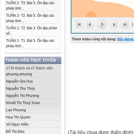
TUẦN 2- T3. Bài 5. Ôn tập các
phép tính...
TUẦN 2- T2. Bài 5. Ôn tập các
phép tính...
1
TUẦN 2- T2. Bài 3. Ôn tập phân
số...
Tham khảo cùng nội dung:
Bài giảng
,
TUẦN 2- T1. Bài 5. Ôn tập các
phép tính...
THÀNH VIÊN TRỰC TUYẾN
1735 khách và 47 thành viên
phuong phuong
Nguyễn Gia Huy
Nguyễn Thu Thủy
Nguyễn Thị Phượng
Khuất Thị Thuý Xoan
Lan Phuong
Hua Thi Quyen
Vũ Ngọc Hiền
Đỗ Thị Đào
(
Tài liệu chưa được thẩm định
)