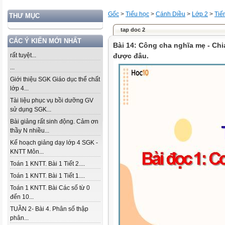
Gốc
>
Tiểu học
>
Cánh Diều
>
Lớp 2
>
Tiế
THƯ MỤC
tap doc 2
CÁC Ý KIẾN MỚI NHẤT
Bài 14: Công cha nghĩa mẹ - Chi
rất tuyệt...
được đâu.
...
Giới thiệu SGK Giáo dục thể chất
lớp 4...
Tài liệu phục vụ bồi dưỡng GV
sử dụng SGK...
Bài giảng rất sinh động. Cảm ơn
thầy N nhiều...
Kế hoạch giảng dạy lớp 4 SGK -
KNTT Môn...
Toán 1 KNTT. Bài 1 Tiết 2....
Toán 1 KNTT. Bài 1 Tiết 1....
Toán 1 KNTT. Bài Các số từ 0
đến 10...
TUẦN 2- Bài 4. Phân số thập
phân...