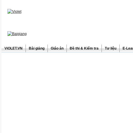
ViOLET.VN
Bài giảng
Giáo án
Đề thi & Kiểm tra
Tư liệu
E-Lea