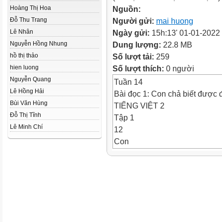
Hoàng Thị Hoa
Nguồn:
Đỗ Thu Trang
Người gửi:
mai huong
Lê Nhân
Ngày gửi:
15h:13' 01-01-2022
Nguyễn Hồng Nhung
Dung lượng:
22.8 MB
hồ thị thảo
Số lượt tải:
259
hien luong
Số lượt thích:
0 người
Nguyễn Quang
Tuần 14
Lê Hồng Hải
Bài đọc 1: Con chả biết được 
Bùi Văn Hùng
TIẾNG VIỆT 2
Đỗ Thị Tĩnh
Tập 1
Lê Minh Chí
12
Con
giáp
Có 4 bạn ham chơi, đã quên m
Hãy chỉ đường cho các bạn đó 
hỏi sau đây nhé!
Trong bài‘‘Vầng trăng của ngo
ở với ai?