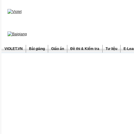
ViOLET.VN
Bài giảng
Giáo án
Đề thi & Kiểm tra
Tư liệu
E-Lea