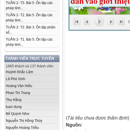
TUẦN 2- T3. Bài 5. Ôn tập các
phép tính...
TUẦN 2- T2. Bài 5. Ôn tập các
phép tính...
1
TUẦN 2- T2. Bài 3. Ôn tập phân
số...
TUẦN 2- T1. Bài 5. Ôn tập các
phép tính...
THÀNH VIÊN TRỰC TUYẾN
1865 khách và 137 thành viên
Huỳnh Khắc Lâm
Lã Phú Vịnh
Hoàng Văn Hiếu
Phan Thi Trang
Thu Hằng
tuan dung
Bế Quỳnh Như
(
Tài liệu chưa được thẩm định
)
Nguyễn Thị Hồng Thúy
Nguồn:
Nguyễn Hoàng Triều