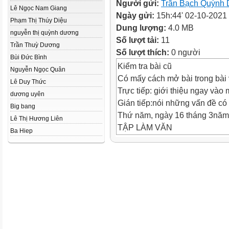
Người gửi:
Trần Bạch Quỳnh
Lê Ngọc Nam Giang
Ngày gửi:
15h:44' 02-10-2021
Phạm Thị Thúy Diệu
Dung lượng:
4.0 MB
nguyễn thị quỳnh dương
Số lượt tải:
11
Trần Thuỳ Dương
Số lượt thích:
0 người
Bùi Đức Bình
Kiểm tra bài cũ
Nguyễn Ngọc Quân
Có mấy cách mở bài trong bài 
Lê Duy Thức
Trực tiếp: giới thiệu ngay vào m
dương uyên
Gián tiếp:nói những vấn đề có 
Big bang
Thứ năm, ngày 16 tháng 3năm
Lê Thị Hương Liên
TẬP LÀM VĂN
Ba Hiep
Kiểm tra bài cũ
Đọc mở bài miêu tả loài cây?
Thứ năm, ngày 16 tháng 3năm
LUYỆN TỪ VÀ CÂU
LUYỆN TẬP XÂY DỰNG KẾT
TRONG BÀI VĂN MIÊU TẢ C
Thứ năm, ngày 16 tháng 3năm
LUYỆN TỪ VÀ CÂU