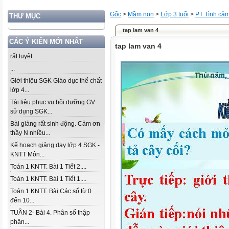
Gốc
>
Mầm non
>
Lớp 3 tuổi
>
PT Tình cả
THƯ MỤC
tap lam van 4
CÁC Ý KIẾN MỚI NHẤT
tap lam van 4
rất tuyệt...
...
Giới thiệu SGK Giáo dục thể chất
lớp 4...
Tài liệu phục vụ bồi dưỡng GV
sử dụng SGK...
Bài giảng rất sinh động. Cảm ơn
thầy N nhiều...
Kế hoạch giảng dạy lớp 4 SGK -
KNTT Môn...
Toán 1 KNTT. Bài 1 Tiết 2....
Toán 1 KNTT. Bài 1 Tiết 1....
Toán 1 KNTT. Bài Các số từ 0
đến 10...
TUẦN 2- Bài 4. Phân số thập
phân...