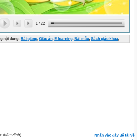
1
/
22
g nội dung:
Bài giảng
,
Giáo án
,
E-learning
,
Bài mẫu
,
Sách giáo khoa
,
...
ợc thẩm định
)
Nhấn vào đây để tải về