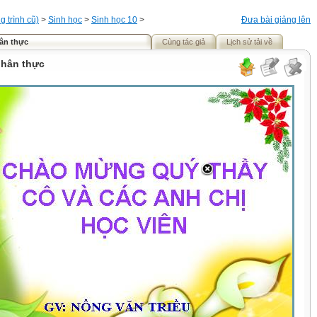
 trình cũ)
>
Sinh học
>
Sinh học 10
>
Đưa bài giảng lên
hân thực
Cùng tác giả
Lịch sử tải về
nhân thực