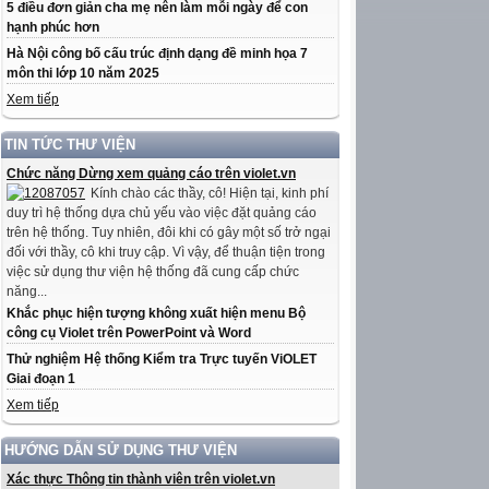
5 điều đơn giản cha mẹ nên làm mỗi ngày để con
hạnh phúc hơn
Hà Nội công bố cấu trúc định dạng đề minh họa 7
môn thi lớp 10 năm 2025
Xem tiếp
TIN TỨC THƯ VIỆN
Chức năng Dừng xem quảng cáo trên violet.vn
Kính chào các thầy, cô! Hiện tại, kinh phí
duy trì hệ thống dựa chủ yếu vào việc đặt quảng cáo
trên hệ thống. Tuy nhiên, đôi khi có gây một số trở ngại
đối với thầy, cô khi truy cập. Vì vậy, để thuận tiện trong
việc sử dụng thư viện hệ thống đã cung cấp chức
năng...
Khắc phục hiện tượng không xuất hiện menu Bộ
công cụ Violet trên PowerPoint và Word
Thử nghiệm Hệ thống Kiểm tra Trực tuyến ViOLET
Giai đoạn 1
Xem tiếp
HƯỚNG DẪN SỬ DỤNG THƯ VIỆN
Xác thực Thông tin thành viên trên violet.vn