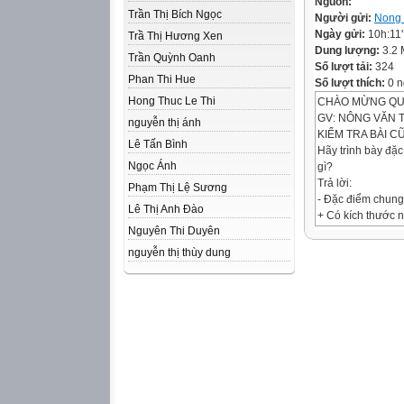
Nguồn:
Trần Thị Bích Ngọc
Người gửi:
Nong 
Ngày gửi:
10h:11
Trầ Thị Hương Xen
Dung lượng:
3.2
Trần Quỳnh Oanh
Số lượt tải:
324
Phan Thi Hue
Số lượt thích:
0 n
Hong Thuc Le Thi
CHÀO MỪNG QUÝ
GV: NÔNG VĂN 
nguyễn thị ánh
KIỂM TRA BÀI C
Lê Tấn Bình
Hãy trình bày đặ
Ngọc Ánh
gì?
Trả lời:
Phạm Thị Lệ Sương
- Đặc điểm chung
Lê Thị Anh Đào
+ Có kích thước 
Nguyên Thi Duyên
+ Tế bào chất ch
- Tế bào nhân sơ 
nguyễn thị thùy dung
+ Tốc độ trao đổ
+ Tế bào sinh tr
TIẾT 9 - BÀI 8
TẾ BÀO NHÂN 
NỘI DUNG
I. Đặc điểm chun
II. Cấu tạo tế bà
1. Nhân tế bào
2. Lưới nội chất