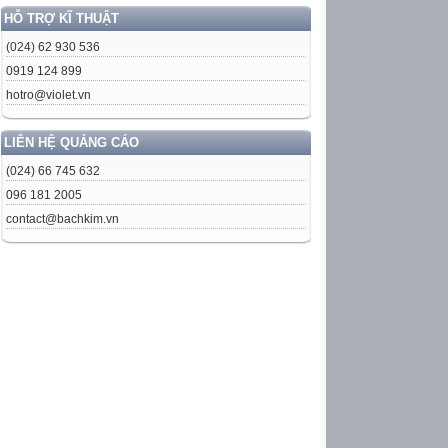
HỖ TRỢ KĨ THUẬT
(024) 62 930 536
0919 124 899
hotro@violet.vn
LIÊN HỆ QUẢNG CÁO
(024) 66 745 632
096 181 2005
contact@bachkim.vn