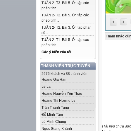
TUẦN 2- T3. Bài 5. Ôn tập các
phép tính...
TUẦN 2- T2. Bài 5. Ôn tập các
phép tính...
TUẦN 2- T2. Bài 3. Ôn tập phân
số...
Tham khảo cùn
TUẦN 2- T1. Bài 5. Ôn tập các
phép tính...
Các ý kiến của tôi
THÀNH VIÊN TRỰC TUYẾN
2676 khách và 88 thành viên
Hoàng Gia Hân
Lê Lan
Hoàng Nguyễn Yên Thảo
Hoàng Thị Hương Ly
Trần Thanh Tùng
Đỗ Minh Tâm
Lê Minh Chung
(
Tài liệu chưa đư
Ngọc Giang Khánh