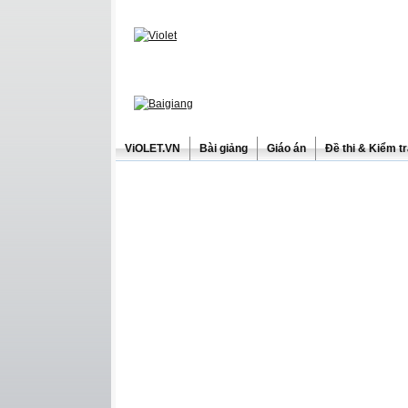
ViOLET.VN
Bài giảng
Giáo án
Đề thi & Kiểm t