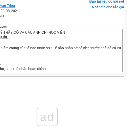
Báo tài liệu có sai sót
Van Trieu
Nhắn tin cho tác giả
' 28-08-2021
 MB
gười
 THẦY CÔ VÀ CÁC ANH CHỊ HỌC VIÊN
TRIỀU
Ũ
c điểm chung của tế bào nhân sơ? Tế bào nhân sơ có kích thước nhỏ bé có lợi
:
nhỏ, chưa có nhân hoàn chỉnh.
ưa có hệ thống nội màng, không có các bào quan có màng bao bọc.
có kích thước nhỏ bé có lợi:
i chất qua màng nhanh.
ưởng nhanh, khả năng phân hóa mạnh, số lượng tế bào tăng nhanh.
THỰC
g của tế bào nhân thực
ad
o nhân thực