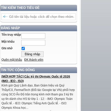
TÌM KIẾM THEO TIÊU ĐỀ
ĐĂNG NHẬP
Tên truy nhập
Mật khẩu
Ghi nhớ
Quên mật khẩu
ĐK thành viên
TIN TỨC CỘNG ĐỒNG
[MỜI HỢP TÁC] Các kỳ thi Olympic Quốc tế 2026
(IMO - IEO - ISO)
Kính gửi Quý Lãnh đạo, Ban Giám hiệu và Quý
Thầy/Cô, FermatTech (Đối tác Google tại VN) phối hợp
cùng SCO Ấn Độ trân trọng kính mời tham gia 3 kỳ thi
uy tín dành cho HS từ lớp 1 - 12: - IMO: Olympic Toán
Quốc tế. - IEO: Olympic Tiếng Anh Quốc tế. - ISO:
Olympic Khoa học...