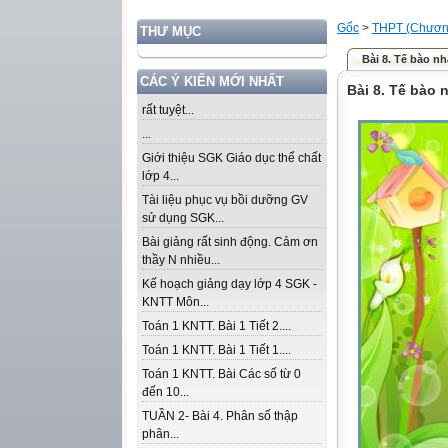
Gốc
>
THPT (Chương
THƯ MỤC
Bài 8. Tế bào n
CÁC Ý KIẾN MỚI NHẤT
Bài 8. Tế bào 
rất tuyệt...
...
Giới thiệu SGK Giáo dục thể chất
lớp 4...
Tài liệu phục vụ bồi dưỡng GV
sử dụng SGK...
Bài giảng rất sinh động. Cảm ơn
thầy N nhiều...
Kế hoạch giảng dạy lớp 4 SGK -
KNTT Môn...
Toán 1 KNTT. Bài 1 Tiết 2....
Toán 1 KNTT. Bài 1 Tiết 1....
Toán 1 KNTT. Bài Các số từ 0
đến 10...
TUẦN 2- Bài 4. Phân số thập
phân...