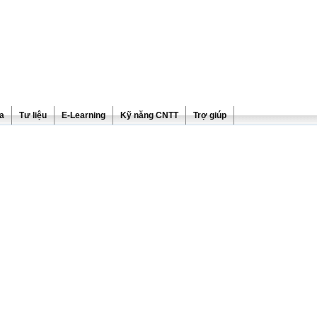
ra
Tư liệu
E-Learning
Kỹ năng CNTT
Trợ giúp