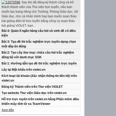
Sau khi đã đăng ký thành công và trở
thành thành viên của Thư viện trực tuyến, nếu bạn
muốn tạo trang riêng cho Trường, Phòng Giáo dục, Sở
Giáo dục, cho cá nhân mình hay bạn muốn soạn thảo
bài giảng điện tử trực tuyến bằng công cụ soạn thảo
bài giảng ViOLET, bạn...
Bài 4: Quản lí ngân hàng câu hỏi và sinh đề có điều
kiện
Bài 3: Tạo đề thi trắc nghiệm trực tuyến dạng chọn
một đáp án đúng
Bài 2: Tạo cây thư mục chứa câu hỏi trắc nghiệm
đồng bộ với danh mục SGK
Bài 1: Hướng dẫn tạo đề thi trắc nghiệm trực tuyến
Lấy lại Mật khẩu trên violet.vn
Kích hoạt tài khoản (Xác nhận thông tin liên hệ) trên
violet.vn
Đăng ký Thành viên trên Thư viện ViOLET
Tạo website Thư viện Giáo dục trên violet.vn
Hỗ trợ trực tuyến trên violet.vn bằng Phần mềm điều
khiển máy tính từ xa TeamViewer
Xem tiếp