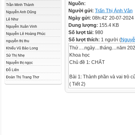
Nguồn:
Trần Minh Thành
Người gửi:
Trấn Thị Ánh Vân
Nguyễn Anh Dũng
Ngày gửi:
08h:42' 20-07-2024
Lê Như
Dung lượng:
155.4 KB
Nguyễn Xuân Vinh
Số lượt tải:
980
Nguyễn Lê Hoàng Phúc
Số lượt thích:
1 người (
Nguyễ
nguyễn thị thu
Thứ….ngày…tháng…năm 20
Khiếu Vũ Bảo Long
Khoa học
Sử Thị Nhẹ
Chủ đề 1: CHẤT
Nguyễn thị ngọc
Đỗ Liên
Bài 1: Thành phần và vai trò củ
Đoàn Thị Trang Thơ
( Tiết 2)
YÊU CẦU CẦN ĐẠT
Trình bày được Vai trò của đất 
KHỞI ĐỘNG
Đất gồm có mấy thành phần ? 