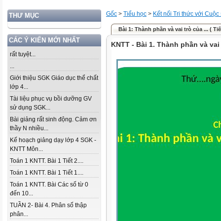
Gốc
>
Tiểu học
>
Kết nối Tri thức với Cuộc
THƯ MỤC
Bài 1: Thành phần và vai trò của ... ( Tiế
CÁC Ý KIẾN MỚI NHẤT
KNTT - Bài 1. Thành phần và vai 
rất tuyệt...
...
Giới thiệu SGK Giáo dục thể chất
lớp 4...
Tài liệu phục vụ bồi dưỡng GV
sử dụng SGK...
Bài giảng rất sinh động. Cảm ơn
thầy N nhiều...
Kế hoạch giảng dạy lớp 4 SGK -
KNTT Môn...
Toán 1 KNTT. Bài 1 Tiết 2....
Toán 1 KNTT. Bài 1 Tiết 1....
Toán 1 KNTT. Bài Các số từ 0
đến 10...
TUẦN 2- Bài 4. Phân số thập
phân...