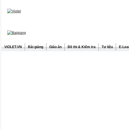
ViOLET.VN
Bài giảng
Giáo án
Đề thi & Kiểm tra
Tư liệu
E-Lea