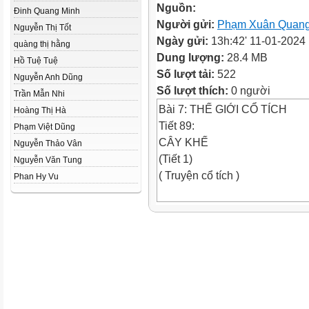
Nguồn:
Đinh Quang Minh
Người gửi:
Phạm Xuân Quan
Nguyễn Thị Tốt
Ngày gửi:
13h:42' 11-01-2024
quàng thị hằng
Dung lượng:
28.4 MB
Hồ Tuệ Tuệ
Số lượt tải:
522
Nguyễn Anh Dũng
Số lượt thích:
0 người
Trần Mẫn Nhi
Bài 7: THẾ GIỚI CỔ TÍCH
Hoàng Thị Hà
Tiết 89:
Phạm Việt Dũng
CÂY KHẾ
Nguyễn Thảo Vân
(Tiết 1)
Nguyễn Văn Tung
( Truyện cổ tích )
Phan Hy Vu
- Đọc diễn cảm, lưu loát, chú ý
đúng.
- Thay đổi giọng điệu linh hoạt
lời đối thoại giữa các nhân vật
- Làm rẽ: nhận đất, ruộng để 
sản phẩm, hoa lợi cho chủ đất.