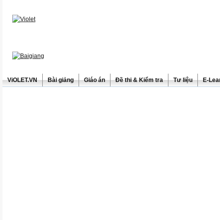
ViOLET.VN
Bài giảng
Giáo án
Đề thi & Kiểm tra
Tư liệu
E-Lea