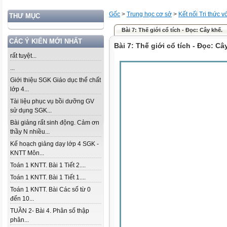
Gốc
>
Trung học cơ sở
>
Kết nối Tri thức 
THƯ MỤC
Bài 7: Thế giới cổ tích - Đọc: Cây khế.
CÁC Ý KIẾN MỚI NHẤT
Bài 7: Thế giới cổ tích - Đọc: Câ
rất tuyệt...
...
Giới thiệu SGK Giáo dục thể chất
lớp 4...
Tài liệu phục vụ bồi dưỡng GV
sử dụng SGK...
Bài giảng rất sinh động. Cảm ơn
thầy N nhiều...
Kế hoạch giảng dạy lớp 4 SGK -
KNTT Môn...
Toán 1 KNTT. Bài 1 Tiết 2....
Toán 1 KNTT. Bài 1 Tiết 1....
Toán 1 KNTT. Bài Các số từ 0
đến 10...
TUẦN 2- Bài 4. Phân số thập
phân...