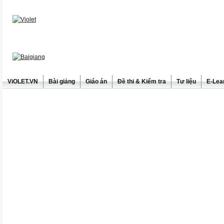
ViOLET.VN
Bài giảng
Giáo án
Đề thi & Kiểm tra
Tư liệu
E-Lea