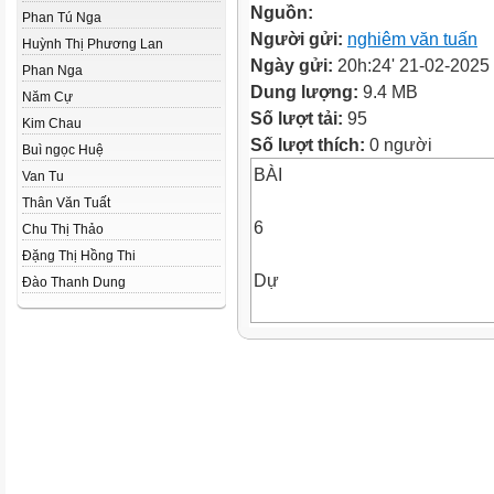
Nguồn:
Phan Tú Nga
Người gửi:
nghiêm văn tuấn
Huỳnh Thị Phương Lan
Ngày gửi:
20h:24' 21-02-2025
Phan Nga
Dung lượng:
9.4 MB
Năm Cự
Số lượt tải:
95
Kim Chau
Số lượt thích:
0 người
Buì ngọc Huệ
BÀI
Van Tu
Thân Văn Tuất
6
Chu Thị Thảo
Đặng Thị Hồng Thi
Dự
Đào Thanh Dung
án
Trường
học
xanh