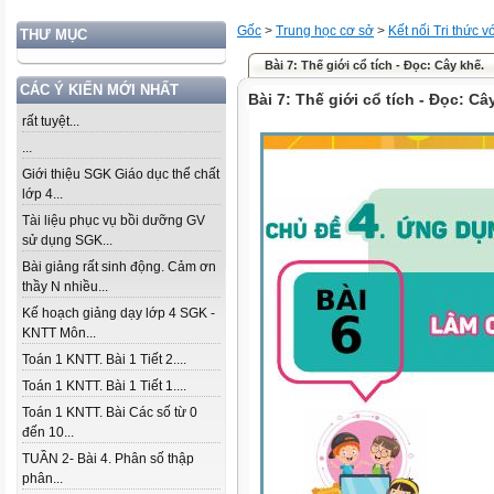
Gốc
>
Trung học cơ sở
>
Kết nối Tri thức 
THƯ MỤC
Bài 7: Thế giới cổ tích - Đọc: Cây khế.
CÁC Ý KIẾN MỚI NHẤT
Bài 7: Thế giới cổ tích - Đọc: Câ
rất tuyệt...
...
Giới thiệu SGK Giáo dục thể chất
lớp 4...
Tài liệu phục vụ bồi dưỡng GV
sử dụng SGK...
Bài giảng rất sinh động. Cảm ơn
thầy N nhiều...
Kế hoạch giảng dạy lớp 4 SGK -
KNTT Môn...
Toán 1 KNTT. Bài 1 Tiết 2....
Toán 1 KNTT. Bài 1 Tiết 1....
Toán 1 KNTT. Bài Các số từ 0
đến 10...
TUẦN 2- Bài 4. Phân số thập
phân...