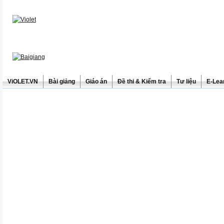
ViOLET.VN
Bài giảng
Giáo án
Đề thi & Kiểm tra
Tư liệu
E-Lea