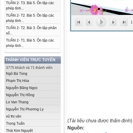
TUẦN 2- T3. Bài 5. Ôn tập các
phép tính...
TUẦN 2- T2. Bài 5. Ôn tập các
phép tính...
1
TUẦN 2- T2. Bài 3. Ôn tập phân
số...
TUẦN 2- T1. Bài 5. Ôn tập các
phép tính...
THÀNH VIÊN TRỰC TUYẾN
3775 khách và 71 thành viên
Ngô Bá Tùng
Phạm Thị Hòa
Nguyễn Băng Ngọc
Nguyễn Thị Hồng
Lo Van Thang
Nguyễn Thị Phương Ly
vũ thị vân
(
Tài liệu chưa được thẩm định
)
Trọng Tuấn
Nguồn:
Thái Kim Nguyệt