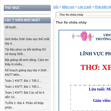
Gốc
>
Mầm non
>
Lớp 3 tuổi
>
Phát triển 
THƯ MỤC
Thơ Xe chữa cháy
CÁC Ý KIẾN MỚI NHẤT
Thơ Xe chữa cháy
rất tuyệt...
...
Giới thiệu SGK Giáo dục thể chất
lớp 4...
Tài liệu phục vụ bồi dưỡng GV
sử dụng SGK...
Bài giảng rất sinh động. Cảm ơn
thầy N nhiều...
Kế hoạch giảng dạy lớp 4 SGK -
KNTT Môn...
Toán 1 KNTT. Bài 1 Tiết 2....
Toán 1 KNTT. Bài 1 Tiết 1....
Toán 1 KNTT. Bài Các số từ 0
đến 10...
TUẦN 2- Bài 4. Phân số thập
phân...