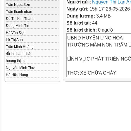
Người gửi:
Nguyễn Thị Lan A
Trần Ngọc Sơn
Ngày gửi:
15h:17' 26-05-2026
Trần thanh nhàn
Dung lượng:
3.4 MB
Đỗ Thị Kim Thanh
Số lượt tải:
44
Đồng Minh Tín
Số lượt thích:
0 người
Hà Văn Đợi
UBND HUYỆN ỨNG HÒA
Lê Thị Anh
TRƯỜNG MẦM NON TRẦM 
Trần Minh Hoàng
đỗ thị thanh thảo
LĨNH VỰC PHÁT TRIỂN NG
hoàng thị mai
Nguyễn Minh Thư
THƠ: XE CHỮA CHÁY
Hà Hữu Hùng
Lứa tuổi: Mẫu giáo bé C1 (3 - 4
Giáo viên: Nguyễn Thị Vân An
I. Ổn định tổ chức
Cô cho trẻ nghe tiếng còi xe 
- Đàm thoại và dẫn dắt vào bài
Cô đọc thơ