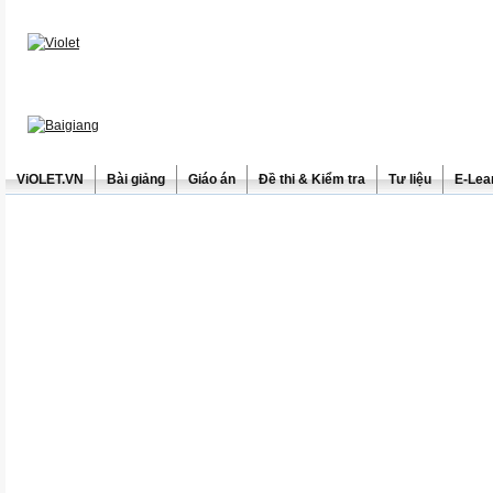
ViOLET.VN
Bài giảng
Giáo án
Đề thi & Kiểm tra
Tư liệu
E-Lea