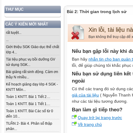
THƯ MỤC
Bài 2: Thời gian trong lịch sử
CÁC Ý KIẾN MỚI NHẤT
Xin lỗi, tài liệu 
rất tuyệt...
Bạn không thể truy cập để x
...
Giới thiệu SGK Giáo dục thể chất
Nếu bạn gặp lỗi này khi đ
lớp 4...
Bạn hãy
nhắn tin cho ban quản t
Tài liệu phục vụ bồi dưỡng GV
sử dụng SGK...
lỗi, để giúp chúng tôi khắc phục 
Bài giảng rất sinh động. Cảm ơn
Nếu bạn sử dụng liên kết
thầy N nhiều...
ngoài
Kế hoạch giảng dạy lớp 4 SGK -
Có thể các trang đó sử dụng các
KNTT Môn...
giả của tài liệu
( Nguyễn Thanh Huy
Toán 1 KNTT. Bài 1 Tiết 2....
như các tài liệu tương đương.
Toán 1 KNTT. Bài 1 Tiết 1....
Bạn làm gì tiếp theo?
Toán 1 KNTT. Bài Các số từ 0
đến 10...
Quay trở lại trang trước
TUẦN 2- Bài 4. Phân số thập
Về trang chủ
phân...