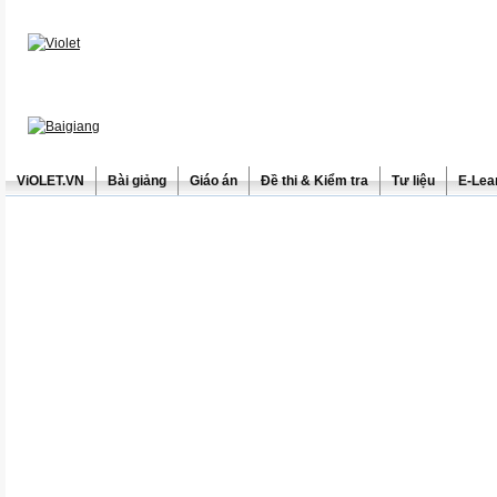
ViOLET.VN
Bài giảng
Giáo án
Đề thi & Kiểm tra
Tư liệu
E-Lea