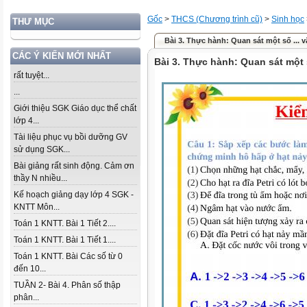
Gốc
>
THCS (Chương trình cũ)
>
Sinh học
THƯ MỤC
Bài 3. Thực hành: Quan sát một số ... 
CÁC Ý KIẾN MỚI NHẤT
Bài 3. Thực hành: Quan sát một
rất tuyệt...
...
Giới thiệu SGK Giáo dục thể chất
lớp 4...
Tài liệu phục vụ bồi dưỡng GV
sử dụng SGK...
Bài giảng rất sinh động. Cảm ơn
thầy N nhiều...
Kế hoạch giảng dạy lớp 4 SGK -
KNTT Môn...
Toán 1 KNTT. Bài 1 Tiết 2....
Toán 1 KNTT. Bài 1 Tiết 1....
Toán 1 KNTT. Bài Các số từ 0
đến 10...
TUẦN 2- Bài 4. Phân số thập
phân...