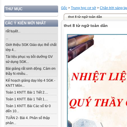
Gốc
>
Trung học cơ sở
>
Chân trời sáng tạ
THƯ MỤC
thvt 8 từ ngữ toàn dân
CÁC Ý KIẾN MỚI NHẤT
thvt 8 từ ngữ toàn dân
rất tuyệt...
...
Giới thiệu SGK Giáo dục thể chất
lớp 4...
Tài liệu phục vụ bồi dưỡng GV
sử dụng SGK...
Bài giảng rất sinh động. Cảm ơn
thầy N nhiều...
Kế hoạch giảng dạy lớp 4 SGK -
KNTT Môn...
Toán 1 KNTT. Bài 1 Tiết 2....
Toán 1 KNTT. Bài 1 Tiết 1....
Toán 1 KNTT. Bài Các số từ 0
đến 10...
TUẦN 2- Bài 4. Phân số thập
phân...