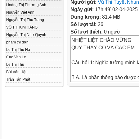
Người gửi:
Vũ Thị Tuyết Nhu
Hoàng Thị Phương Anh
Ngày gửi:
17h:49' 02-04-2025
Nguyễn Việt Anh
Dung lượng:
81.4 MB
Nguyễn Thị Thu Trang
Số lượt tải:
26
VÕ THỊ KIM HẰNG
Số lượt thích:
0 người
Nguyễn Thị Như Quỳnh
NHIỆT LIỆT CHÀO MỪNG
phạm thị dơn
QUÝ THẦY CÔ VÀ CÁC EM
Lê Thị Thu Hà
Cao Van Le
Câu hỏi 1: Nghĩa tường minh l
Lê Thị Thu
Bùi Văn Hậu
 A. Là phần thông báo được d
Trần Tấn Phát
trực tiếp từ ngữ trong câu, là 
chúng ta có thể nhận ra trên b
câu chữ.
 C. Là phần nghĩa không xác 
câu, không thể nhận ra trên bề
chữ.
 B. Là phần nghĩa không được