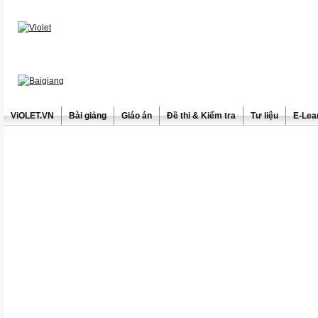
ViOLET.VN
Bài giảng
Giáo án
Đề thi & Kiểm tra
Tư liệu
E-Lea