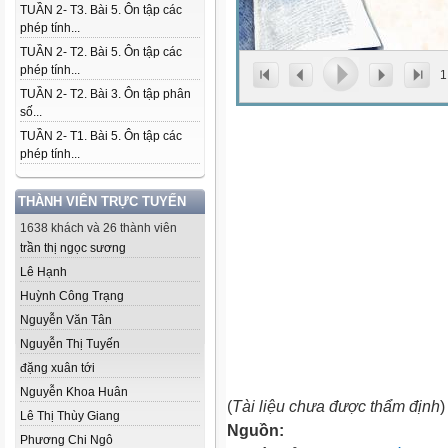
TUẦN 2- T3. Bài 5. Ôn tập các
phép tính...
TUẦN 2- T2. Bài 5. Ôn tập các
phép tính...
1
TUẦN 2- T2. Bài 3. Ôn tập phân
số...
TUẦN 2- T1. Bài 5. Ôn tập các
phép tính...
THÀNH VIÊN TRỰC TUYẾN
1638 khách và 26 thành viên
trần thị ngọc sương
Lê Hạnh
Huỳnh Công Trạng
Nguyễn Văn Tân
Nguyễn Thị Tuyến
đặng xuân tới
Nguyễn Khoa Huân
(
Tài liệu chưa được thẩm định
)
Lê Thị Thùy Giang
Nguồn:
Phương Chi Ngô