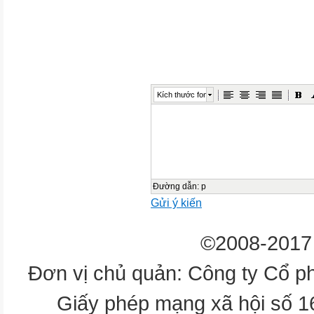
Lesson 2f
List as many free time activitie
1. go bowling
Kích thước font
6. chat online
2. watch a movie
Đường dẫn
:
p
7. go shopping
Gửi ý kiến
3. listen to music
©2008-2017 
8. hang out with friends
Đơn vị chủ quản: Công ty Cổ p
Giấy phép mạng xã hội số 
4. play football