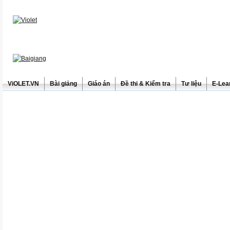
ViOLET.VN
Bài giảng
Giáo án
Đề thi & Kiểm tra
Tư liệu
E-Lea