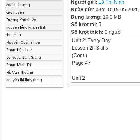
Người gửi:
Lò Thị Ninh
cao thị hương
Ngày gửi:
08h:18' 19-05-2026
cao huyen
Dung lượng:
10.0 MB
Dương Khánh Vy
Số lượt tải:
5
nguyễn tống khánh linh
Số lượt thích:
0 người
thuoc ho
Unit 2: Every Day
Nguyễn Quỳnh Hoa
Lesson 2f: Skills
Phạm Lão Hạc
(Cont.)
Lê Ngọc Nam Giang
Page 47
Phạm Minh Trí
Hồ Văn Thoảng
Unit 2
nguyễn thị thùy dung
Lesson 2f
WARM-UP
Unit 2
PAIRWORK