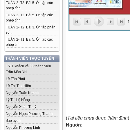
TUẦN 2- T3. Bài 5. Ôn tập các
phép tính...
TUẦN 2- T2. Bài 5. Ôn tập các
phép tính...
1
TUẦN 2- T2. Bài 3. Ôn tập phân
số...
TUẦN 2- T1. Bài 5. Ôn tập các
phép tính...
THÀNH VIÊN TRỰC TUYẾN
1511 khách và 38 thành viên
Trần Mẫn Nhi
Lê Tấn Phát
Lê Thị Thu Hiền
Nguyễn Tuấn Khanh
Lý Thị Lệ Hằng
Nguyễn Xuân Thuỷ
Nguyễn Ngọc Phương Thanh
(
Tài liệu chưa được thẩm định
)
đào uyên
Nguồn:
Nguyễn Phương Linh