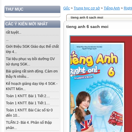
Gốc
>
Trung học cơ sở
>
Tiếng Anh
>
Righ
THƯ MỤC
tieng anh 6 sach moi
CÁC Ý KIẾN MỚI NHẤT
tieng anh 6 sach moi
rất tuyệt...
...
Giới thiệu SGK Giáo dục thể chất
lớp 4...
Tài liệu phục vụ bồi dưỡng GV
sử dụng SGK...
Bài giảng rất sinh động. Cảm ơn
thầy N nhiều...
Kế hoạch giảng dạy lớp 4 SGK -
KNTT Môn...
Toán 1 KNTT. Bài 1 Tiết 2....
Toán 1 KNTT. Bài 1 Tiết 1....
Toán 1 KNTT. Bài Các số từ 0
đến 10...
TUẦN 2- Bài 4. Phân số thập
phân...