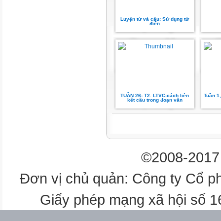
oThực vật và động vật có thể
Luyện từ và câu: Sử dụng từ
triển vì trong đất có không khí,
điển
dinh dưỡng (chất khoáng, mùn)
KHÔNG KHÍ
NƯỚC
CHẤT DINH DƯỠNG
TUẦN 26- T2. LTVC-cách liên
Tuần 1,
kết câu trong đoạn văn
(Chất khoáng, mùn,...)
CHẤT
KHOÁNG
©2008-2017 
NƯỚC
Đơn vị chủ quản: Công ty Cổ p
THÀNH PHẦN
Giấy phép mạng xã hội số 
CỦA ĐẤT