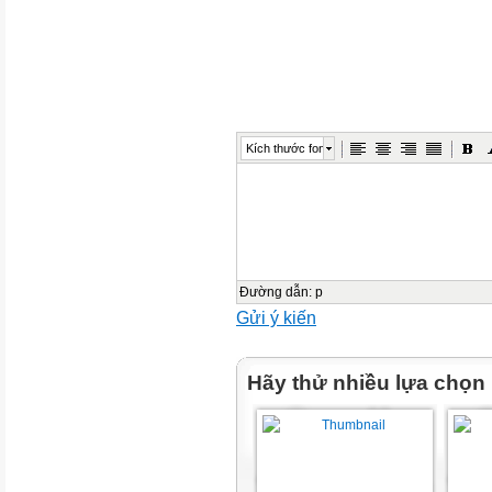
KHÔNG KHÍ
NƯỚC
CHẤT DINH DƯỠNG
Kích thước font
Một số thành phần của đất.
o Thực vật lấy từ đất những g
o Vì sao một số động vật có th
o Theo em, đất có những thàn
Đường dẫn
:
p
Gửi ý kiến
oThực vật lấy nước và chất d
sống và phát triển.
Hãy thử nhiều lựa chọn
NƯỚC
CHẤT DINH DƯỠNG