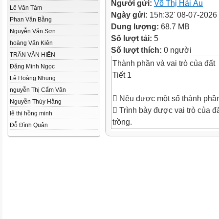
Người gửi:
Võ Thị Hải Âu
Lê Văn Tám
Ngày gửi:
15h:32' 08-07-2026
Phan Văn Bằng
Dung lượng:
68.7 MB
Nguyễn Văn Sơn
Số lượt tải:
5
hoàng Văn Kiên
Số lượt thích:
0 người
TRẦN VĂN HIÊN
Thành phần và vai trò của đất
Đặng Minh Ngọc
Tiết 1
Lê Hoàng Nhung
nguyễn Thị Cẩm Vân
 Nêu được một số thành phần 
Nguyễn Thúy Hằng
 Trình bày được vai trò của đ
lê thị hồng minh
trồng.
Đỗ Đình Quân
Ngoài ánh sáng mặt trời
và không khí, cây ở hình
1 còn cần gì để sống?
ÁNH SÁNG
MẶT TRỜI