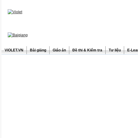
ViOLET.VN
Bài giảng
Giáo án
Đề thi & Kiểm tra
Tư liệu
E-Lea