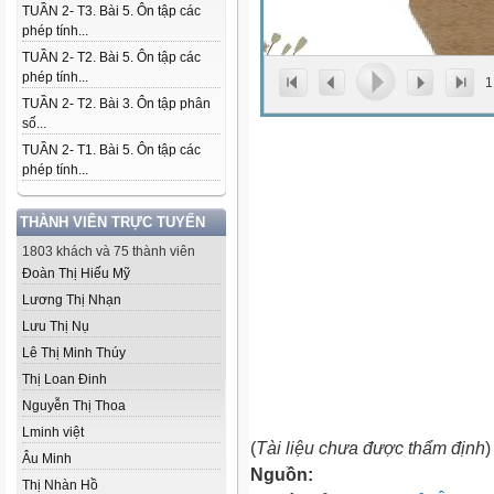
TUẦN 2- T3. Bài 5. Ôn tập các
phép tính...
TUẦN 2- T2. Bài 5. Ôn tập các
phép tính...
1
TUẦN 2- T2. Bài 3. Ôn tập phân
số...
TUẦN 2- T1. Bài 5. Ôn tập các
phép tính...
THÀNH VIÊN TRỰC TUYẾN
1803 khách và 75 thành viên
Đoàn Thị Hiếu Mỹ
Lương Thị Nhạn
Lưu Thị Nụ
Lê Thị Minh Thúy
Thị Loan Đinh
Nguyễn Thị Thoa
Lminh việt
(
Tài liệu chưa được thẩm định
)
Âu Minh
Nguồn:
Thị Nhàn Hồ