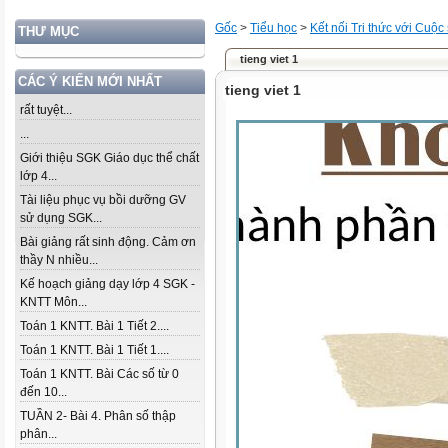
Gốc
>
Tiểu học
>
Kết nối Tri thức với Cuộc
THƯ MỤC
tieng viet 1
CÁC Ý KIẾN MỚI NHẤT
tieng viet 1
rất tuyệt...
...
Giới thiệu SGK Giáo dục thể chất
lớp 4...
Tài liệu phục vụ bồi dưỡng GV
sử dụng SGK...
Bài giảng rất sinh động. Cảm ơn
thầy N nhiều...
Kế hoạch giảng dạy lớp 4 SGK -
KNTT Môn...
Toán 1 KNTT. Bài 1 Tiết 2....
Toán 1 KNTT. Bài 1 Tiết 1....
Toán 1 KNTT. Bài Các số từ 0
đến 10...
TUẦN 2- Bài 4. Phân số thập
phân...