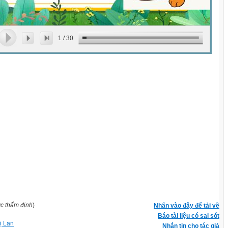
1
/
30
ợc thẩm định
)
Nhấn vào đây để tải về
Báo tài liệu có sai sót
ị Lan
Nhắn tin cho tác giả