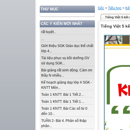
Gốc
>
Tiểu học
>
Kế
THƯ MỤC
Tiếng Việt 5 kết
CÁC Ý KIẾN MỚI NHẤT
Tiếng Việt 5 kế
rất tuyệt...
...
Giới thiệu SGK Giáo dục thể chất
lớp 4...
Tài liệu phục vụ bồi dưỡng GV
sử dụng SGK...
Bài giảng rất sinh động. Cảm ơn
thầy N nhiều...
Kế hoạch giảng dạy lớp 4 SGK -
KNTT Môn...
Toán 1 KNTT. Bài 1 Tiết 2....
Toán 1 KNTT. Bài 1 Tiết 1....
Toán 1 KNTT. Bài Các số từ 0
đến 10...
TUẦN 2- Bài 4. Phân số thập
phân...