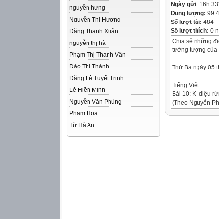
Ngày gửi:
16h:33
nguyễn hưng
Dung lượng:
99.
Nguyễn Thị Hương
Số lượt tải:
484
Số lượt thích:
0 n
Đặng Thanh Xuân
Chia sẻ những điề
nguyễn thị hà
tưởng tượng của
Phạm Thị Thanh Vân
Đào Thị Thành
Thứ Ba ngày 05 
Đặng Lê Tuyết Trinh
Tiếng Việt
Lê Hiền Minh
Bài 10: Kì diệu r
Nguyễn Văn Phùng
(Theo Nguyễn Ph
Phạm Hoa
Kì diệu rừng xan
Từ Hà An
Loanh quanh trong
lúp xúp dưới bóng
Mỗi chiếc nấm là 
lồ đi lạc vào kin
điện của họ lúp x
Nắng trưa đã rọi 
xanh. Chúng tôi 
má ôm con gọn gh
đuôi to đẹp vút q
Sau một hồi len lá