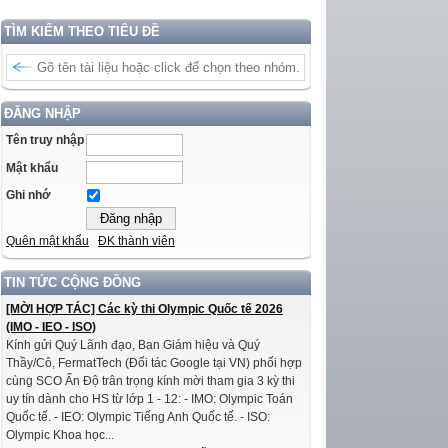
TÌM KIẾM THEO TIÊU ĐỀ
ĐĂNG NHẬP
Tên truy nhập
Mật khẩu
Ghi nhớ
Quên mật khẩu
ĐK thành viên
TIN TỨC CỘNG ĐỒNG
[MỜI HỢP TÁC] Các kỳ thi Olympic Quốc tế 2026
(IMO - IEO - ISO)
Kính gửi Quý Lãnh đạo, Ban Giám hiệu và Quý
Thầy/Cô, FermatTech (Đối tác Google tại VN) phối hợp
cùng SCO Ấn Độ trân trọng kính mời tham gia 3 kỳ thi
uy tín dành cho HS từ lớp 1 - 12: - IMO: Olympic Toán
Quốc tế. - IEO: Olympic Tiếng Anh Quốc tế. - ISO:
Olympic Khoa học...