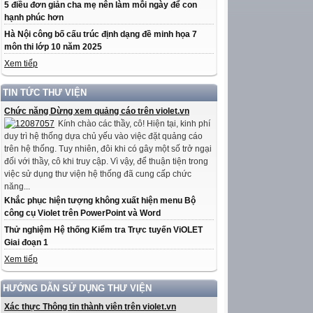
5 điều đơn giản cha mẹ nên làm mỗi ngày để con
hạnh phúc hơn
Hà Nội công bố cấu trúc định dạng đề minh họa 7
môn thi lớp 10 năm 2025
Xem tiếp
TIN TỨC THƯ VIỆN
Chức năng Dừng xem quảng cáo trên violet.vn
Kính chào các thầy, cô! Hiện tại, kinh phí
duy trì hệ thống dựa chủ yếu vào việc đặt quảng cáo
trên hệ thống. Tuy nhiên, đôi khi có gây một số trở ngại
đối với thầy, cô khi truy cập. Vì vậy, để thuận tiện trong
việc sử dụng thư viện hệ thống đã cung cấp chức
năng...
Khắc phục hiện tượng không xuất hiện menu Bộ
công cụ Violet trên PowerPoint và Word
Thử nghiệm Hệ thống Kiểm tra Trực tuyến ViOLET
Giai đoạn 1
Xem tiếp
HƯỚNG DẪN SỬ DỤNG THƯ VIỆN
Xác thực Thông tin thành viên trên violet.vn