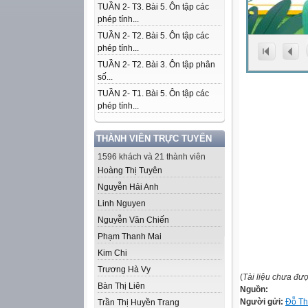
TUẦN 2- T3. Bài 5. Ôn tập các
phép tính...
TUẦN 2- T2. Bài 5. Ôn tập các
phép tính...
TUẦN 2- T2. Bài 3. Ôn tập phân
số...
TUẦN 2- T1. Bài 5. Ôn tập các
phép tính...
THÀNH VIÊN TRỰC TUYẾN
1596 khách và 21 thành viên
Hoàng Thị Tuyên
Nguyễn Hải Anh
Linh Nguyen
Nguyễn Văn Chiến
Phạm Thanh Mai
Kim Chi
Trương Hà Vy
(
Tài liệu chưa đư
Bàn Thị Liên
Nguồn:
Người gửi:
Đỗ Th
Trần Thị Huyền Trang