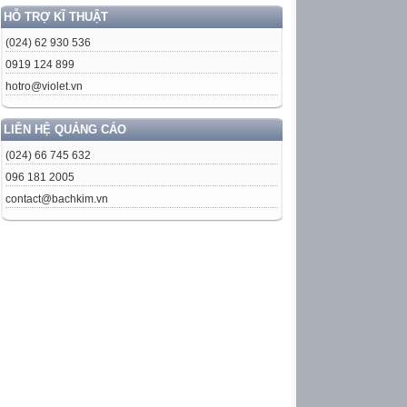
HỖ TRỢ KĨ THUẬT
(024) 62 930 536
0919 124 899
hotro@violet.vn
LIÊN HỆ QUẢNG CÁO
(024) 66 745 632
096 181 2005
contact@bachkim.vn