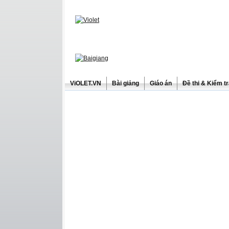
ViOLET.VN
Bài giảng
Giáo án
Đề thi & Kiểm t