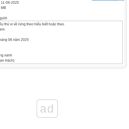
' 11-08-2025
4 MB
gười
u thú vị về rừng theo hiểu biết hoặc theo
 em.
tháng 08 năm 2025
ừng xanh
an Hách)
h
 rừng, chúng tôi đi vào một lối đầy nấm dại, một thành phố n ấm
 cây thưa. Những chiếc nấm to bằng cái ấm tích, màu sặc sỡ rực lên.
một lâu đài kiến trúc tân kì. Tôi có cảm giác mình là một người khổng
h đô của vương quốc những người tí hon. Đền đài, mi ếu m ạo, cung
úp dưới chân.
ad
xuống đỉnh đầu mà rừng sâu vẫn ẩm lạnh, ánh nắng lọt qua lá trong
đi đến đâu, rừng rào rào chuyển động đến đấy. Những con vượn bạc
ẽ chuyền nhanh như tia chớp. Những con chồn sóc với chùm lông
ua không kịp đưa mắt nhìn theo.
ch mải miết, rẽ bụi rậm, chúng tôi nhìn thấy một bãi cây th ưa th ớt.