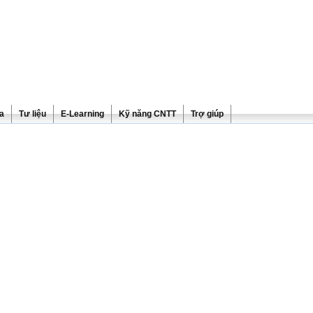
ra
Tư liệu
E-Learning
Kỹ năng CNTT
Trợ giúp