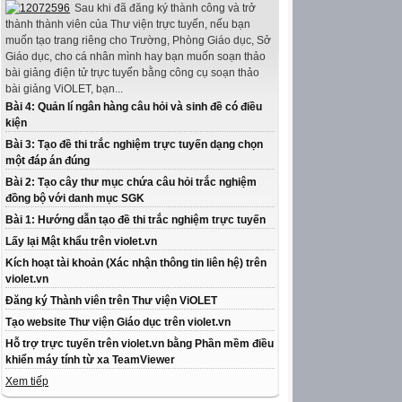
Sau khi đã đăng ký thành công và trở
thành thành viên của Thư viện trực tuyến, nếu bạn
muốn tạo trang riêng cho Trường, Phòng Giáo dục, Sở
Giáo dục, cho cá nhân mình hay bạn muốn soạn thảo
bài giảng điện tử trực tuyến bằng công cụ soạn thảo
bài giảng ViOLET, bạn...
Bài 4: Quản lí ngân hàng câu hỏi và sinh đề có điều
kiện
Bài 3: Tạo đề thi trắc nghiệm trực tuyến dạng chọn
một đáp án đúng
Bài 2: Tạo cây thư mục chứa câu hỏi trắc nghiệm
đồng bộ với danh mục SGK
Bài 1: Hướng dẫn tạo đề thi trắc nghiệm trực tuyến
Lấy lại Mật khẩu trên violet.vn
Kích hoạt tài khoản (Xác nhận thông tin liên hệ) trên
violet.vn
Đăng ký Thành viên trên Thư viện ViOLET
Tạo website Thư viện Giáo dục trên violet.vn
Hỗ trợ trực tuyến trên violet.vn bằng Phần mềm điều
khiển máy tính từ xa TeamViewer
Xem tiếp