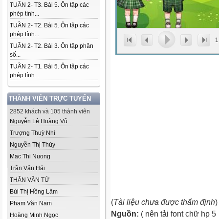
TUẦN 2- T3. Bài 5. Ôn tập các
phép tính...
TUẦN 2- T2. Bài 5. Ôn tập các
phép tính...
1
TUẦN 2- T2. Bài 3. Ôn tập phân
số...
TUẦN 2- T1. Bài 5. Ôn tập các
phép tính...
THÀNH VIÊN TRỰC TUYẾN
2852 khách và 105 thành viên
Nguyễn Lê Hoàng Vũ
Trượng Thuỳ Nhi
Nguyễn Thị Thủy
Mac Thi Nuong
Trần Văn Hái
THÂN VĂN TỨ
Bùi Thị Hồng Lâm
(
Tài liệu chưa được thẩm định
)
Phạm Văn Nam
Nguồn:
( nên tải font chữ hp 5
Hoàng Minh Ngọc