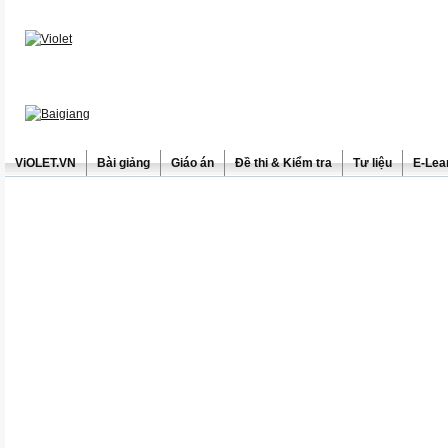
ViOLET.VN
Bài giảng
Giáo án
Đề thi & Kiểm tra
Tư liệu
E-Lea