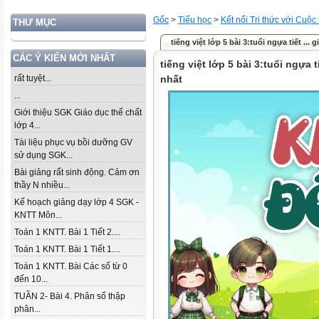
Gốc
>
Tiểu học
>
Kết nối Tri thức với Cuộc
THƯ MỤC
tiếng việt lớp 5 bài 3:tuổi ngựa tiết ... 
CÁC Ý KIẾN MỚI NHẤT
tiếng việt lớp 5 bài 3:tuổi ngựa t
rất tuyệt...
nhất
...
Giới thiệu SGK Giáo dục thể chất
lớp 4...
Tài liệu phục vụ bồi dưỡng GV
sử dụng SGK...
Bài giảng rất sinh động. Cảm ơn
thầy N nhiều...
Kế hoạch giảng dạy lớp 4 SGK -
KNTT Môn...
Toán 1 KNTT. Bài 1 Tiết 2....
Toán 1 KNTT. Bài 1 Tiết 1....
Toán 1 KNTT. Bài Các số từ 0
đến 10...
TUẦN 2- Bài 4. Phân số thập
phân...