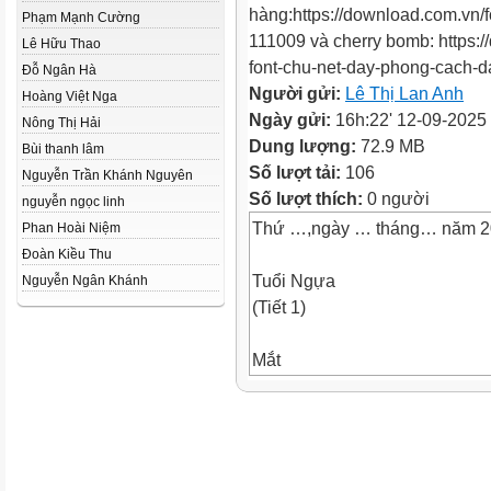
hàng:https://download.com.vn/fo
Phạm Mạnh Cường
111009 và cherry bomb: https:/
Lê Hữu Thao
font-chu-net-day-phong-cach-
Đỗ Ngân Hà
Người gửi:
Lê Thị Lan Anh
Hoàng Việt Nga
Ngày gửi:
16h:22' 12-09-2025
Nông Thị Hải
Dung lượng:
72.9 MB
Bùi thanh lâm
Số lượt tải:
106
Nguyễn Trần Khánh Nguyên
Số lượt thích:
0 người
nguyễn ngọc linh
Thứ …,ngày … tháng… năm 2
Phan Hoài Niệm
Đoàn Kiều Thu
Tuổi Ngựa
Nguyễn Ngân Khánh
(Tiết 1)
Mắt
dõi
Tai
nghe