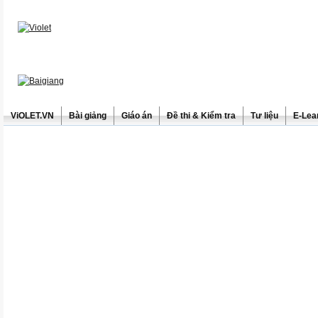
ViOLET.VN
Bài giảng
Giáo án
Đề thi & Kiểm tra
Tư liệu
E-Lea