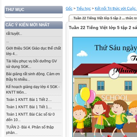
Gốc
>
Tiểu học
>
Kết nối Tri thức với Cuộc
THƯ MỤC
Tuần 22 Tiếng Việt lớp 5 tập 2 ... thức t
CÁC Ý KIẾN MỚI NHẤT
Tuần 22 Tiếng Việt lớp 5 tập 2 sá
rất tuyệt...
...
Giới thiệu SGK Giáo dục thể chất
lớp 4...
Tài liệu phục vụ bồi dưỡng GV
sử dụng SGK...
Bài giảng rất sinh động. Cảm ơn
thầy N nhiều...
Kế hoạch giảng dạy lớp 4 SGK -
KNTT Môn...
Toán 1 KNTT. Bài 1 Tiết 2....
Toán 1 KNTT. Bài 1 Tiết 1....
Toán 1 KNTT. Bài Các số từ 0
đến 10...
TUẦN 2- Bài 4. Phân số thập
phân...