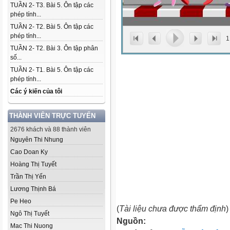
TUẦN 2- T3. Bài 5. Ôn tập các
phép tính...
TUẦN 2- T2. Bài 5. Ôn tập các
phép tính...
1
TUẦN 2- T2. Bài 3. Ôn tập phân
số...
TUẦN 2- T1. Bài 5. Ôn tập các
phép tính...
Các ý kiến của tôi
THÀNH VIÊN TRỰC TUYẾN
2676 khách và 88 thành viên
Nguyên Thi Nhung
Cao Doan Ky
Hoàng Thị Tuyết
Trần Thị Yến
Lương Thịnh Bá
Pe Heo
(
Tài liệu chưa được thẩm định
)
Ngô Thị Tuyết
Nguồn:
Mac Thi Nuong