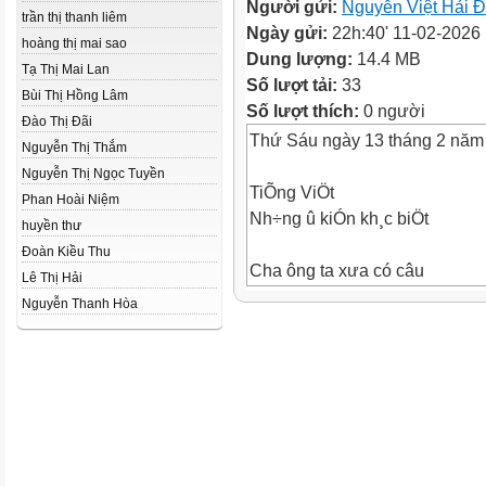
Người gửi:
Nguyễn Việt Hải 
trần thị thanh liêm
Ngày gửi:
22h:40' 11-02-2026
hoàng thị mai sao
Dung lượng:
14.4 MB
Tạ Thị Mai Lan
Số lượt tải:
33
Bùi Thị Hồng Lâm
Số lượt thích:
0 người
Đào Thị Đãi
Thứ Sáu ngày 13 tháng 2 năm
Nguyễn Thị Thắm
Nguyễn Thị Ngọc Tuyền
TiÕng ViÖt
Phan Hoài Niệm
Nh÷ng û kiÓn kh¸c biÖt
huyền thư
Đoàn Kiều Thu
Cha ông ta xưa có câu
Lê Thị Hải
“Không thầy đố mày
Nguyễn Thanh Hòa
làm nên” nhưng cũng lại
nói rằng “Học thầy
không tày học bạn”.
Theo em học thầy quan
trọng hơn hay học bạn
quan trọng hơn?