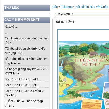
Gốc
>
Tiểu học
>
Kết nối Tri thức với Cuộc
THƯ MỤC
Bài 9- Tiết 1
CÁC Ý KIẾN MỚI NHẤT
Bài 9- Tiết 1
rất tuyệt...
...
Giới thiệu SGK Giáo dục thể chất
lớp 4...
Tài liệu phục vụ bồi dưỡng GV
sử dụng SGK...
Bài giảng rất sinh động. Cảm ơn
thầy N nhiều...
Kế hoạch giảng dạy lớp 4 SGK -
KNTT Môn...
Toán 1 KNTT. Bài 1 Tiết 2....
Toán 1 KNTT. Bài 1 Tiết 1....
Toán 1 KNTT. Bài Các số từ 0
đến 10...
TUẦN 2- Bài 4. Phân số thập
phân...