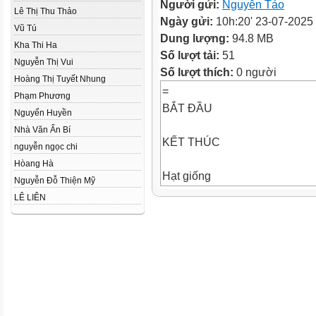
Người gửi:
Nguyễn Tảo
Lê Thị Thu Thảo
Ngày gửi:
10h:20' 23-07-2025
Vũ Tú
Dung lượng:
94.8 MB
Kha Thi Ha
Số lượt tải:
51
Nguyễn Thị Vui
Số lượt thích:
0 người
Hoàng Thị Tuyết Nhung
=
Phạm Phương
BẮT ĐẦU
Nguyển Huyền
Nhà Văn Ẩn Bí
KẾT THÚC
nguyễn ngọc chi
Hòang Hà
Hạt giống
Nguyễn Đỗ Thiện Mỹ
LÊ LIÊN
Đọc lại bài Hành tinh kì lạ, tìm 
biết lí do con tàu phải hạ cán
tinh gần nhất.
Chi tiết con tàu đang vượt qua
trình thám hiểm không gian, ph
những tia sáng nhấp nháy. Các