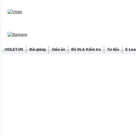
ViOLET.VN
Bài giảng
Giáo án
Đề thi & Kiểm tra
Tư liệu
E-Lea