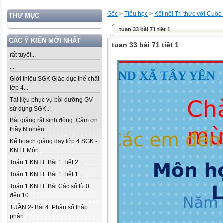
Gốc
>
Tiểu học
>
Kết nối Tri thức với Cuộc
THƯ MỤC
tuan 33 bài 71 tiết 1
CÁC Ý KIẾN MỚI NHẤT
tuan 33 bài 71 tiết 1
rất tuyệt...
...
Giới thiệu SGK Giáo dục thể chất
lớp 4...
Tài liệu phục vụ bồi dưỡng GV
sử dụng SGK...
Bài giảng rất sinh động. Cảm ơn
thầy N nhiều...
Kế hoạch giảng dạy lớp 4 SGK -
KNTT Môn...
Toán 1 KNTT. Bài 1 Tiết 2....
Toán 1 KNTT. Bài 1 Tiết 1....
Toán 1 KNTT. Bài Các số từ 0
đến 10...
TUẦN 2- Bài 4. Phân số thập
phân...