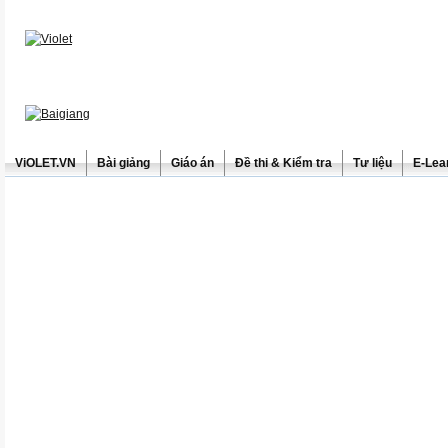
ViOLET.VN
Bài giảng
Giáo án
Đề thi & Kiểm tra
Tư liệu
E-Lea