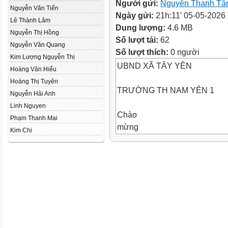
Người gửi:
Nguyễn Thanh T
Nguyễn Văn Tiến
Ngày gửi:
21h:11' 05-05-2026
Lê Thành Lâm
Dung lượng:
4.6 MB
Nguyễn Thị Hồng
Số lượt tải:
62
Nguyễn Văn Quang
Số lượt thích:
0 người
Kim Lượng Nguyễn Thị
UBND XÃ TÂY YÊN
Hoàng Văn Hiếu
Hoàng Thị Tuyên
TRƯỜNG TH NAM YÊN 1
Nguyễn Hải Anh
Linh Nguyen
Chào
Phạm Thanh Mai
mừng
Kim Chi
Các em đến
với tiết học hôm
nay
Môn học : Toán
Lớp
5
Năm học: 2025 2026