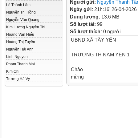
Người gửi:
Nguyễn Thanh T
Lê Thành Lâm
Ngày gửi:
21h:16' 26-04-2026
Nguyễn Thị Hồng
Dung lượng:
13.6 MB
Nguyễn Văn Quang
Số lượt tải:
99
Kim Lượng Nguyễn Thị
Số lượt thích:
0 người
Hoàng Văn Hiếu
UBND XÃ TÂY YÊN
Hoàng Thị Tuyên
Nguyễn Hải Anh
TRƯỜNG TH NAM YÊN 1
Linh Nguyen
Phạm Thanh Mai
Chào
Kim Chi
mừng
Trương Hà Vy
Các em đến
với tiết học hôm
nay
Môn học : Toán
Lớp
5
Năm học: 2025 2026