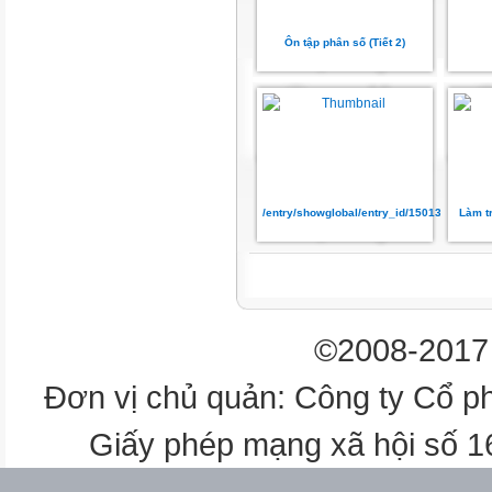
Tính nhẩm: 78,8 : 0,1
Ôn tập phân số (Tiết 2)
788
7,88
7 880
Tính nhẩm: 587 x 0,001 = ?
58,7
5,87
/entry/showglobal/entry_id/15013850
Làm t
0,587
Tính nhẩm: 3,876 x 1 000
3 876
©2008-2017 
387,6
38,76
Đơn vị chủ quản: Công ty Cổ p
Toán : Bài
Giấy phép mạng xã hội số 
70