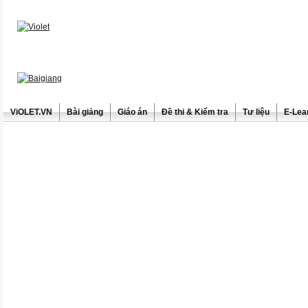
ViOLET.VN
Bài giảng
Giáo án
Đề thi & Kiểm tra
Tư liệu
E-Lea