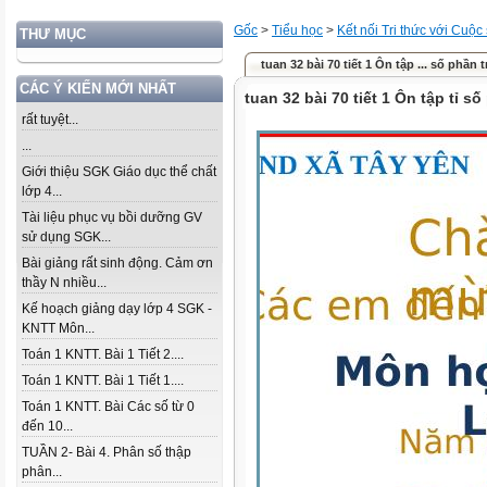
Gốc
>
Tiểu học
>
Kết nối Tri thức với Cuộc
THƯ MỤC
tuan 32 bài 70 tiết 1 Ôn tập ... số phần 
CÁC Ý KIẾN MỚI NHẤT
tuan 32 bài 70 tiết 1 Ôn tập tỉ s
rất tuyệt...
...
Giới thiệu SGK Giáo dục thể chất
lớp 4...
Tài liệu phục vụ bồi dưỡng GV
sử dụng SGK...
Bài giảng rất sinh động. Cảm ơn
thầy N nhiều...
Kế hoạch giảng dạy lớp 4 SGK -
KNTT Môn...
Toán 1 KNTT. Bài 1 Tiết 2....
Toán 1 KNTT. Bài 1 Tiết 1....
Toán 1 KNTT. Bài Các số từ 0
đến 10...
TUẦN 2- Bài 4. Phân số thập
phân...