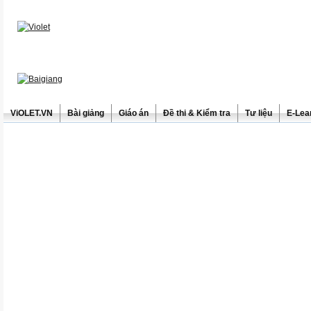
ViOLET.VN
Bài giảng
Giáo án
Đề thi & Kiểm tra
Tư liệu
E-Lea