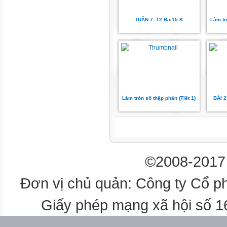
Một lần vệ sinh thu gom rác th
TUẦN 7- T2.Bai15.K
Làm tr
phân loại rác làm hai loại, loại
hộp. Sau một đợt, cô giáo phụ 
sở tái chế, có cho biết số ki-lô
thải loại B và ít hơn loại B là 
rác thải?
Ta có sơ đồ:
Làm tròn số thập phân (Tiết 1)
BÀI 
? kg
Rác thải loại A
©2008-2017 
8 kg
Đơn vị chủ quản: Công ty Cổ p
Rác thải loại B
Giấy phép mạng xã hội số 
? kg