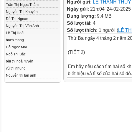
Người gửi:
LÊ THANH THÚY
Trần Thị Ngọc Thắm
Ngày gửi:
21h:04' 24-02-2025
Nguyễn Thị Khuyên
Dung lượng:
9.4 MB
Đỗ Thị Ngoan
Số lượt tải:
4
Nguyễn Thị Vân Anh
Số lượt thích:
1 người (
LÊ T
Lê Thị Hoài
Thứ Ba ngày 4 tháng 2 năm 2
bach thang
Đỗ Ngọc Mai
(TIẾT 2)
Ngô Thị Bắc
bùi thị hoài tuyên
Em hãy nêu cách tìm hai số kh
vũ thị nhung
biết hiệu và tỉ số của hai số đó.
Nguyễn thị lan anh
Muốn tìm hai số khi biết hiệu và
số đó ta thực hiện tìm. Số bé 
hai số chia chi hiệu số phần n
của số bé. Số lớn bằng hiệu củ
cho hiệu số phần nhân với số
lớn hoặc số lớn bằng số bé cộ
Thực hiện tìm số lớn trước ha