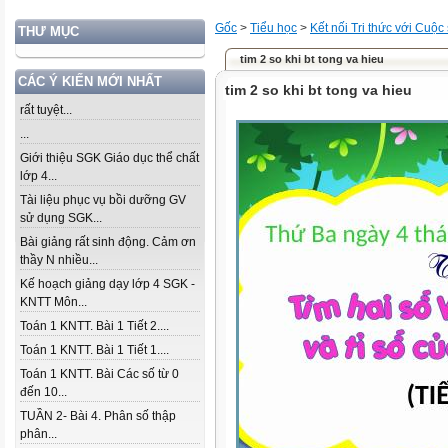
Gốc
>
Tiểu học
>
Kết nối Tri thức với Cuộc
THƯ MỤC
tim 2 so khi bt tong va hieu
CÁC Ý KIẾN MỚI NHẤT
tim 2 so khi bt tong va hieu
rất tuyệt...
...
Giới thiệu SGK Giáo dục thể chất
lớp 4...
Tài liệu phục vụ bồi dưỡng GV
sử dụng SGK...
Bài giảng rất sinh động. Cảm ơn
thầy N nhiều...
Kế hoạch giảng dạy lớp 4 SGK -
KNTT Môn...
Toán 1 KNTT. Bài 1 Tiết 2....
Toán 1 KNTT. Bài 1 Tiết 1....
Toán 1 KNTT. Bài Các số từ 0
đến 10...
TUẦN 2- Bài 4. Phân số thập
phân...