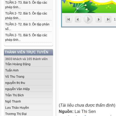
TUẦN 2- T3. Bài 5. Ôn tập các
phép tính...
TUẦN 2- T2. Bài 5. Ôn tập các
phép tính...
1
TUẦN 2- T2. Bài 3. Ôn tập phân
số...
TUẦN 2- T1. Bài 5. Ôn tập các
phép tính...
THÀNH VIÊN TRỰC TUYẾN
3603 khách và 165 thành viên
Trần Hoàng Đặng
Tuấn Anh
Vũ Thu Trang
nguyễn thị thu
nguyễn Văn Hiệp
Trần Thị Bích
Ngô Thanh
(
Tài liệu chưa được thẩm định
)
Lưu Thảo Huyền
Nguồn:
Lai Thi Sen
Trương Thị Đại