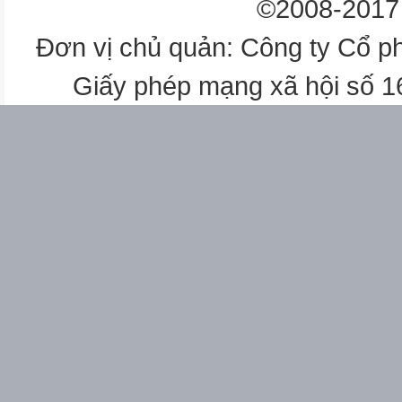
©2008-2017 
: 2
=
Đơn vị chủ quản: Công ty Cổ p
30
30 + 10
Giấy phép mạng xã hội số 
=
40
Số bé =
(Tổng - Hiệu) : 2
Cách 1
30
Số lớn:
?
Số bé:
?
70
Toán
Tóm tắt:
Bài toán: Tổng của hai số là 70