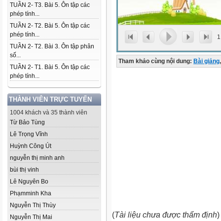
TUẦN 2- T3. Bài 5. Ôn tập các
phép tính...
TUẦN 2- T2. Bài 5. Ôn tập các
phép tính...
1
TUẦN 2- T2. Bài 3. Ôn tập phân
số...
Tham khảo cùng nội dung:
Bài giảng
,
TUẦN 2- T1. Bài 5. Ôn tập các
phép tính...
THÀNH VIÊN TRỰC TUYẾN
1004 khách và 35 thành viên
Từ Bảo Tùng
Lê Trọng Vĩnh
Huỳnh Công Út
nguyễn thị minh anh
bùi thị vinh
Lê Nguyên Bo
Phạmminh Kha
Nguyễn Thị Thùy
(
Tài liệu chưa được thẩm định
)
Nguyễn Thị Mai