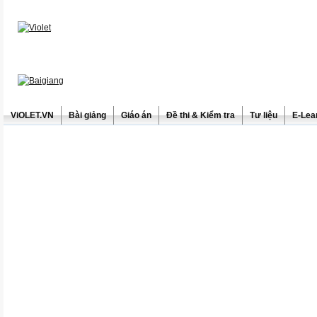
ViOLET.VN
Bài giảng
Giáo án
Đề thi & Kiểm tra
Tư liệu
E-Lea