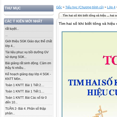
Gốc
>
Tiểu học (Chương trình cũ)
>
Lớp 4
THƯ MỤC
Tìm hai số khi biết tổng và hiệu ... hai 
CÁC Ý KIẾN MỚI NHẤT
Tìm hai số khi biết tổng và hiệu
rất tuyệt...
...
Giới thiệu SGK Giáo dục thể chất
lớp 4...
Tài liệu phục vụ bồi dưỡng GV
sử dụng SGK...
Bài giảng rất sinh động. Cảm ơn
thầy N nhiều...
Kế hoạch giảng dạy lớp 4 SGK -
KNTT Môn...
Toán 1 KNTT. Bài 1 Tiết 2....
Toán 1 KNTT. Bài 1 Tiết 1....
Toán 1 KNTT. Bài Các số từ 0
đến 10...
TUẦN 2- Bài 4. Phân số thập
phân...