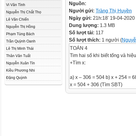
Nguồn:
Vi Văn Tình
Người gửi:
Tràng Thị Huyền
Nguyễn Thị Chắt Thọ
Ngày gửi:
21h:18' 19-04-2020
Lê Văn Chiến
Dung lượng:
1.3 MB
Nguyễn Thị Hồng
Số lượt tải:
117
Phạm Tùng Bách
Số lượt thích:
1 người (
Nguyễ
Trần Quỳnh Oanh
TOÁN 4
Lê Thị Minh Thái
Tim hai số khi biết tổng và hiệ
Thân Văn Tuất
+Tìm x:
Nguyễn Xuân Tín
Kiều Phương Nhi
a) x – 306 = 504 b) x + 254 = 6
Đặng Quỳnh
x = 504 + 306 (Tìm SBT)
x = 810
Thử lại:
810 – 306 = 504
504 = 504
x = 680 - 254 (Tỡm SH)
x = 426
Th? l?i: