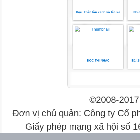
Toán
Đọc. Thằn lằn xanh và tắc kè
Nhữn
BÀI 10
Tiết
1
01.
ĐỌC THI NHẠC
Bài 1
Đọc, viết được các số
trong phạm vi 100 000
02.
Nhận biết được các số
©2008-2017 
tròn trăm nghìn
Đơn vị chủ quản: Công ty Cổ p
03.
Nhận biết được cấu tạo
Giấy phép mạng xã hội số 
thập phân của một số