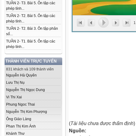
TUẦN 2- T3. Bài 5. Ôn tập các
phép tính...
TUẦN 2- T2. Bài 5. Ôn tập các
phép tính...
1
TUẦN 2- T2. Bài 3. Ôn tập phân
số...
TUẦN 2- T1. Bài 5. Ôn tập các
phép tính...
THÀNH VIÊN TRỰC TUYẾN
831 khách và 109 thành viên
Nguyễn Hà Quyên
Lưu Thị Nụ
Nguyễn Thị Ngọc Dung
Vi Thi Xai
Phung Ngoc Thai
Nguyễn Thị Kim Phượng
Ông Giáo Làng
(
Tài liệu chưa được thẩm định
)
Phan Thị Kim Ánh
Nguồn:
Khánh Thư