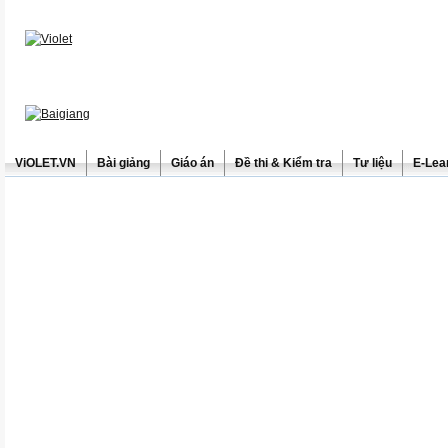
ViOLET.VN
Bài giảng
Giáo án
Đề thi & Kiểm tra
Tư liệu
E-Lea