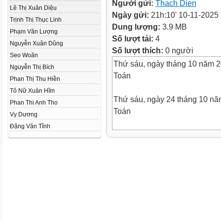
Người gửi:
Thach Dien
Lê Thị Xuân Diệu
Ngày gửi:
21h:10' 10-11-2025
Trịnh Thị Thục Linh
Dung lượng:
3.9 MB
Phạm Văn Lượng
Số lượt tải:
4
Nguyễn Xuân Dũng
Số lượt thích:
0 người
Seo Woăn
Thứ sáu, ngày tháng 10 năm 
Nguyễn Thị Bích
Toán
Phan Thị Thu Hiền
Tô Nữ Xuân Hĩm
Thứ sáu, ngày 24 tháng 10 n
Phan Thi Anh Tho
Toán
Vy Dương
Đặng Văn Tĩnh
Thứ sáu, ngày 24 tháng 10 n
Toán
Viết câu trả lời vào bảng con
Trả lời đúng được thưởng quà
Trả lời sai không được thưởn
Thứ sáu, ngày 24 tháng 10 n