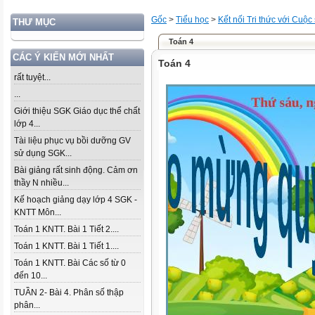
Gốc
>
Tiểu học
>
Kết nối Tri thức với Cuộc
THƯ MỤC
Toán 4
CÁC Ý KIẾN MỚI NHẤT
Toán 4
rất tuyệt...
...
Giới thiệu SGK Giáo dục thể chất
lớp 4...
Tài liệu phục vụ bồi dưỡng GV
sử dụng SGK...
Bài giảng rất sinh động. Cảm ơn
thầy N nhiều...
Kế hoạch giảng dạy lớp 4 SGK -
KNTT Môn...
Toán 1 KNTT. Bài 1 Tiết 2....
Toán 1 KNTT. Bài 1 Tiết 1....
Toán 1 KNTT. Bài Các số từ 0
đến 10...
TUẦN 2- Bài 4. Phân số thập
phân...