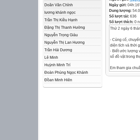
Doãn Văn Chỉnh
Ngày gửi:
04h:16
Dung lượng:
54.
lương khánh ngọc
Số lượt tải:
636
Trần Thị Kiều Hạnh
Số lượt thích:
0 n
Đặng Thị Thanh Hường
Thứ 2 ngày 6 thá
Nguyễn Trọng Giàu
- Củng cố, chuyển
Nguyễn Thị Lan Hương
diện tích và thời 
Trần Hải Dương
- Biết ước lượng 
số đồ vật trong th
Lê Minh
Huỳnh Minh Trí
Em tham gia chuẩ
Đoàn Phùng Ngọc Khánh
buổi triển lãm kh
hướng dẫn làm ch
Đồan Minh Hiên
Dưới đây là các 
trong buổi triển l
a) Chọn câu trả l
Cát mịn cân nặng 
A. 5 tấn
B. 5 tạ
C. 5 y ến