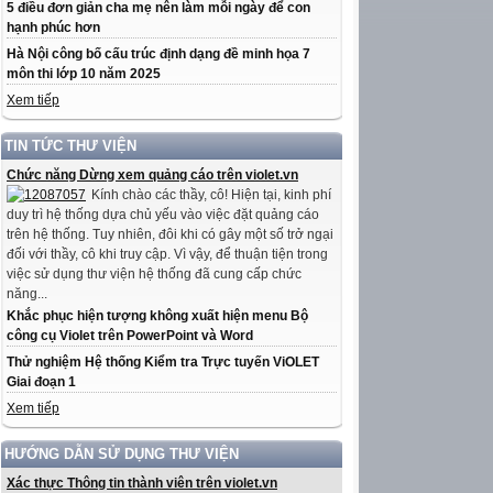
5 điều đơn giản cha mẹ nên làm mỗi ngày để con
hạnh phúc hơn
Hà Nội công bố cấu trúc định dạng đề minh họa 7
môn thi lớp 10 năm 2025
Xem tiếp
TIN TỨC THƯ VIỆN
Chức năng Dừng xem quảng cáo trên violet.vn
Kính chào các thầy, cô! Hiện tại, kinh phí
duy trì hệ thống dựa chủ yếu vào việc đặt quảng cáo
trên hệ thống. Tuy nhiên, đôi khi có gây một số trở ngại
đối với thầy, cô khi truy cập. Vì vậy, để thuận tiện trong
việc sử dụng thư viện hệ thống đã cung cấp chức
năng...
Khắc phục hiện tượng không xuất hiện menu Bộ
công cụ Violet trên PowerPoint và Word
Thử nghiệm Hệ thống Kiểm tra Trực tuyến ViOLET
Giai đoạn 1
Xem tiếp
HƯỚNG DẪN SỬ DỤNG THƯ VIỆN
Xác thực Thông tin thành viên trên violet.vn