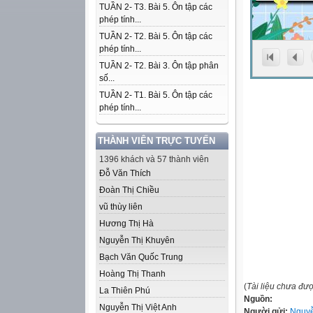
TUẦN 2- T3. Bài 5. Ôn tập các
phép tính...
TUẦN 2- T2. Bài 5. Ôn tập các
phép tính...
TUẦN 2- T2. Bài 3. Ôn tập phân
số...
TUẦN 2- T1. Bài 5. Ôn tập các
phép tính...
THÀNH VIÊN TRỰC TUYẾN
1396 khách và 57 thành viên
Đỗ Văn Thích
Đoàn Thị Chiều
vũ thùy liên
Hương Thị Hà
Nguyễn Thị Khuyên
Bạch Văn Quốc Trung
Hoàng Thị Thanh
(
Tài liệu chưa đư
La Thiên Phú
Nguồn:
Nguyễn Thị Việt Anh
Người gửi:
Nguyễ