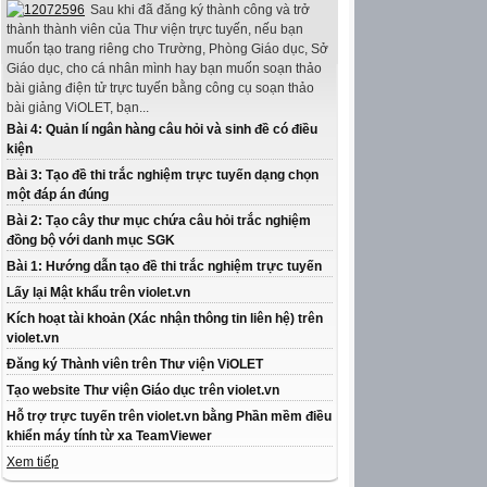
Sau khi đã đăng ký thành công và trở
thành thành viên của Thư viện trực tuyến, nếu bạn
muốn tạo trang riêng cho Trường, Phòng Giáo dục, Sở
Giáo dục, cho cá nhân mình hay bạn muốn soạn thảo
bài giảng điện tử trực tuyến bằng công cụ soạn thảo
bài giảng ViOLET, bạn...
Bài 4: Quản lí ngân hàng câu hỏi và sinh đề có điều
kiện
Bài 3: Tạo đề thi trắc nghiệm trực tuyến dạng chọn
một đáp án đúng
Bài 2: Tạo cây thư mục chứa câu hỏi trắc nghiệm
đồng bộ với danh mục SGK
Bài 1: Hướng dẫn tạo đề thi trắc nghiệm trực tuyến
Lấy lại Mật khẩu trên violet.vn
Kích hoạt tài khoản (Xác nhận thông tin liên hệ) trên
violet.vn
Đăng ký Thành viên trên Thư viện ViOLET
Tạo website Thư viện Giáo dục trên violet.vn
Hỗ trợ trực tuyến trên violet.vn bằng Phần mềm điều
khiển máy tính từ xa TeamViewer
Xem tiếp