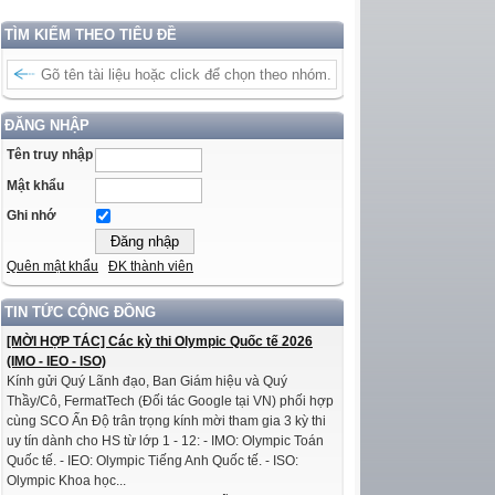
TÌM KIẾM THEO TIÊU ĐỀ
ĐĂNG NHẬP
Tên truy nhập
Mật khẩu
Ghi nhớ
Quên mật khẩu
ĐK thành viên
TIN TỨC CỘNG ĐỒNG
[MỜI HỢP TÁC] Các kỳ thi Olympic Quốc tế 2026
(IMO - IEO - ISO)
Kính gửi Quý Lãnh đạo, Ban Giám hiệu và Quý
Thầy/Cô, FermatTech (Đối tác Google tại VN) phối hợp
cùng SCO Ấn Độ trân trọng kính mời tham gia 3 kỳ thi
uy tín dành cho HS từ lớp 1 - 12: - IMO: Olympic Toán
Quốc tế. - IEO: Olympic Tiếng Anh Quốc tế. - ISO:
Olympic Khoa học...