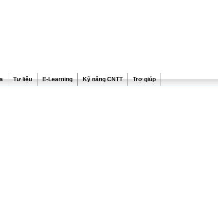
ra
Tư liệu
E-Learning
Kỹ năng CNTT
Trợ giúp