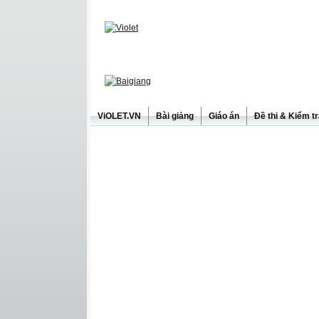
ViOLET.VN
Bài giảng
Giáo án
Đề thi & Kiểm t