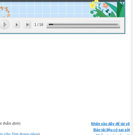
1
/
16
ợc thẩm định
)
Nhấn vào đây để tải về
Báo tài liệu có sai sót
n Văn Tình
(
trang riêng
)