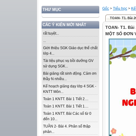
Gốc
>
Tiểu học
>
Kế
THƯ MỤC
TOAN- T1. Bài 
CÁC Ý KIẾN MỚI NHẤT
TOAN- T1. Bà
rất tuyệt...
MỘT SỐ ĐƠN 
...
Giới thiệu SGK Giáo dục thể chất
lớp 4...
Tài liệu phục vụ bồi dưỡng GV
sử dụng SGK...
Bài giảng rất sinh động. Cảm ơn
thầy N nhiều...
Kế hoạch giảng dạy lớp 4 SGK -
KNTT Môn...
Toán 1 KNTT. Bài 1 Tiết 2....
Toán 1 KNTT. Bài 1 Tiết 1....
Toán 1 KNTT. Bài Các số từ 0
đến 10...
TUẦN 2- Bài 4. Phân số thập
phân...