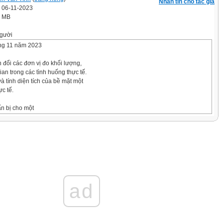
Nhắn tin cho tác giả
' 06-11-2023
0 MB
gười
ng 11 năm 2023
 đổi các đơn vị đo khối lượng,
gian trong các tình huống thực tế.
và tính diện tích của bề mặt một
ực tế.
n bị cho một
oa học và được
ai lọc nước.
nguyên liệu được sử dụng
ãm
ời đúng
là:
ad