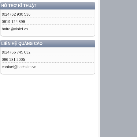
HỖ TRỢ KĨ THUẬT
(024) 62 930 536
0919 124 899
hotro@violet.vn
LIÊN HỆ QUẢNG CÁO
(024) 66 745 632
096 181 2005
contact@bachkim.vn