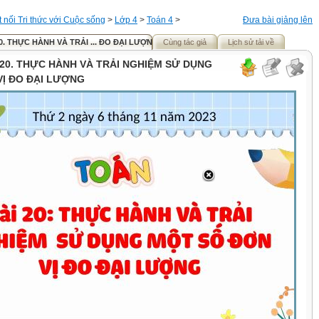
t nối Tri thức với Cuộc sống
>
Lớp 4
>
Toán 4
>
Đưa bài giảng lên
20. THỰC HÀNH VÀ TRẢI ... ĐO ĐẠI LƯỢNG
Cùng tác giả
Lịch sử tải về
i 20. THỰC HÀNH VÀ TRẢI NGHIỆM SỬ DỤNG
VỊ ĐO ĐẠI LƯỢNG