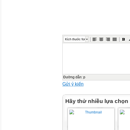
2
V
E
Kích thước font
C
T
Đường dẫn
:
p
Ơ
Gửi ý kiến
V
Hãy thử nhiều lựa chọn
Â
T