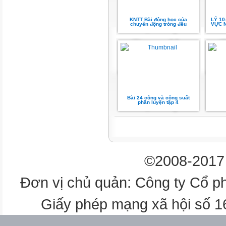
L
KNTT Bài động học của
LÝ 10
chuyển động tròng đều
VỰC N
A
M M
H
Bài 24 công và công suất
phần luyện tập 4
A
3
©2008-2017 
B
Đơn vị chủ quản: Công ty Cổ p
Ă
Giấy phép mạng xã hội số 
N