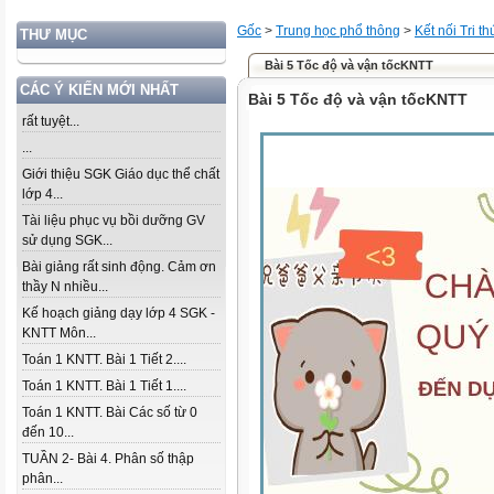
Gốc
>
Trung học phổ thông
>
Kết nối Tri t
THƯ MỤC
Bài 5 Tốc độ và vận tốcKNTT
CÁC Ý KIẾN MỚI NHẤT
Bài 5 Tốc độ và vận tốcKNTT
rất tuyệt...
...
Giới thiệu SGK Giáo dục thể chất
lớp 4...
Tài liệu phục vụ bồi dưỡng GV
sử dụng SGK...
Bài giảng rất sinh động. Cảm ơn
thầy N nhiều...
Kế hoạch giảng dạy lớp 4 SGK -
KNTT Môn...
Toán 1 KNTT. Bài 1 Tiết 2....
Toán 1 KNTT. Bài 1 Tiết 1....
Toán 1 KNTT. Bài Các số từ 0
đến 10...
TUẦN 2- Bài 4. Phân số thập
phân...