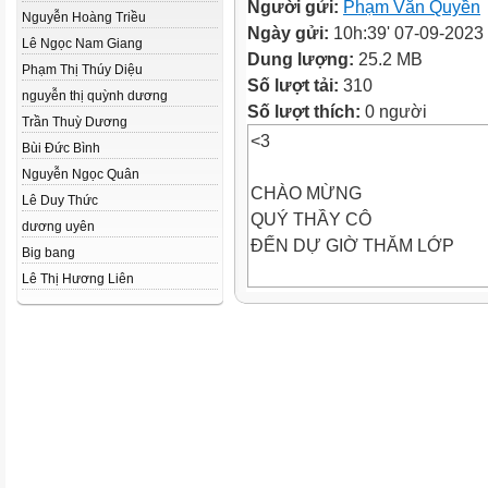
Người gửi:
Phạm Văn Quyền
Nguyễn Hoàng Triều
Ngày gửi:
10h:39' 07-09-2023
Lê Ngọc Nam Giang
Dung lượng:
25.2 MB
Phạm Thị Thúy Diệu
Số lượt tải:
310
nguyễn thị quỳnh dương
Số lượt thích:
0 người
Trần Thuỳ Dương
<3
Bùi Đức Bình
Nguyễn Ngọc Quân
CHÀO MỪNG
Lê Duy Thức
QUÝ THẦY CÔ
dương uyên
ĐẾN DỰ GIỜ THĂM LỚP
Big bang
Lê Thị Hương Liên
TRÒ CHƠI Ô CHỮ
1
C
Ô
N