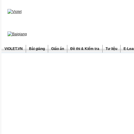
ViOLET.VN
Bài giảng
Giáo án
Đề thi & Kiểm tra
Tư liệu
E-Lea