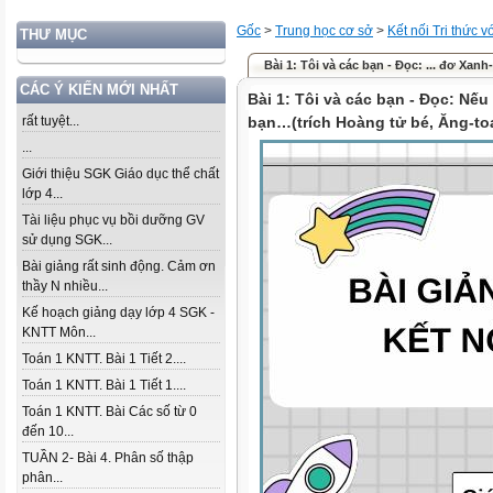
Gốc
>
Trung học cơ sở
>
Kết nối Tri thức 
THƯ MỤC
Bài 1: Tôi và các bạn - Đọc: ... đơ Xanh
CÁC Ý KIẾN MỚI NHẤT
Bài 1: Tôi và các bạn - Đọc: Nế
rất tuyệt...
bạn…(trích Hoàng tử bé, Ăng-toa
...
Giới thiệu SGK Giáo dục thể chất
lớp 4...
Tài liệu phục vụ bồi dưỡng GV
sử dụng SGK...
Bài giảng rất sinh động. Cảm ơn
thầy N nhiều...
Kế hoạch giảng dạy lớp 4 SGK -
KNTT Môn...
Toán 1 KNTT. Bài 1 Tiết 2....
Toán 1 KNTT. Bài 1 Tiết 1....
Toán 1 KNTT. Bài Các số từ 0
đến 10...
TUẦN 2- Bài 4. Phân số thập
phân...