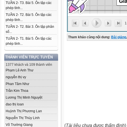
TUẦN 2- T3. Bài 5. Ôn tập các
phép tính...
TUẦN 2- T2. Bài 5. Ôn tập các
phép tính...
1
TUẦN 2- T2. Bài 3. Ôn tập phân
số...
Tham khảo cùng nội dung:
Bài giảng
,
TUẦN 2- T1. Bài 5. Ôn tập các
phép tính...
THÀNH VIÊN TRỰC TUYẾN
1377 khách và 109 thành viên
Phạm Lê Anh Thư
nguyễn thị vy
Phan Tâm Như
Trần Kim Thoa
Lương Thị Minh Nguyệt
đao thị loan
Huỳnh Thị Phương Lan
Nguyễn Thị Thùy Linh
Võ Trường Giang
(
Tài liệu chưa được thẩm định
)