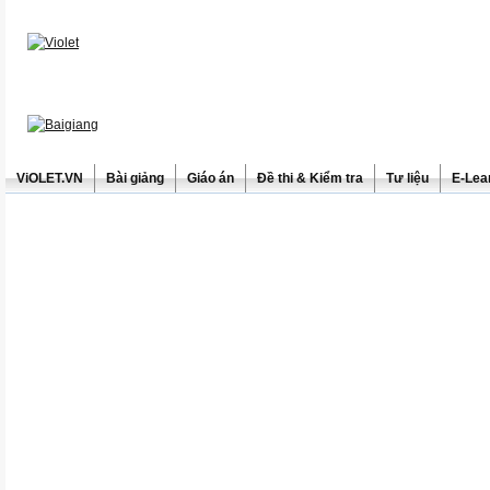
ViOLET.VN
Bài giảng
Giáo án
Đề thi & Kiểm tra
Tư liệu
E-Lea