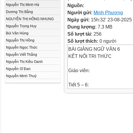
Nguyễn Thị Minh Hà
Nguồn:
Dương Thị Bằng
Người gửi:
Minh Phương
NGUYỄN THỊ HỒNG NHUNG
Ngày gửi:
15h:32' 23-08-2025
Nguyễn Trọng Huy
Dung lượng:
7.3 MB
Bùi Văn Hùng
Số lượt tải:
256
Nguyễn Thị Hồng
Số lượt thích:
0 người
Nguyễn Ngọc Thức
BÀI GIẢNG NGỮ VĂN 6
Nguyễn Viết Thắng
KẾT NỐI TRI THỨC
Nguyễn Thị Kiều Oanh
Nguyễn Sĩ Đan
Giáo viên:
Nguyễn Minh Thuỳ
Tiết 5 – 6:
NẾU CẬU MUỐN CÓ MỘT N
(Trích Hoàng tử bé, Ăng-toan 
NỘI DUNG BÀI HỌC
I. Tìm hiểu chung