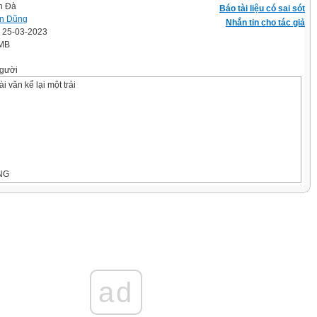
n Đà
Báo tài liệu có sai sót
n Dũng
Nhắn tin cho tác giả
' 25-03-2023
 MB
gười
ài văn kể lại một trải
UNG
ài văn kể lại một trải nghiệm
ad