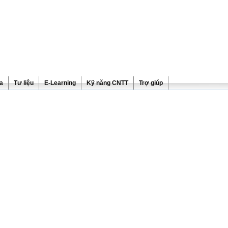
ra
Tư liệu
E-Learning
Kỹ năng CNTT
Trợ giúp