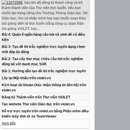
Sau khi đã đăng ký thành công và trở
thành thành viên của Thư viện trực tuyến, nếu bạn
muốn tạo trang riêng cho Trường, Phòng Giáo dục, Sở
Giáo dục, cho cá nhân mình hay bạn muốn soạn thảo
bài giảng điện tử trực tuyến bằng công cụ soạn thảo
bài giảng ViOLET, bạn...
Bài 4: Quản lí ngân hàng câu hỏi và sinh đề có điều
kiện
Bài 3: Tạo đề thi trắc nghiệm trực tuyến dạng chọn
một đáp án đúng
Bài 2: Tạo cây thư mục chứa câu hỏi trắc nghiệm
đồng bộ với danh mục SGK
Bài 1: Hướng dẫn tạo đề thi trắc nghiệm trực tuyến
Lấy lại Mật khẩu trên violet.vn
Kích hoạt tài khoản (Xác nhận thông tin liên hệ) trên
violet.vn
Đăng ký Thành viên trên Thư viện ViOLET
Tạo website Thư viện Giáo dục trên violet.vn
Hỗ trợ trực tuyến trên violet.vn bằng Phần mềm điều
khiển máy tính từ xa TeamViewer
Xem tiếp