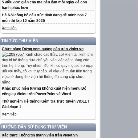
5 điều đơn giản cha mẹ nên làm mỗi ngày để con
hạnh phúc hơn
Hà Nội công bố cấu trúc định dạng đề minh họa 7
môn thi lớp 10 năm 2025
Xem tiếp
TIN TỨC THƯ VIỆN
Chức năng Dừng xem quảng cáo trên violet.vn
Kính chào các thầy, cô! Hiện tại, kinh phí
duy trì hệ thống dựa chủ yếu vào việc đặt quảng cáo
trên hệ thống. Tuy nhiên, đôi khi có gây một số trở ngại
đối với thầy, cô khi truy cập. Vì vậy, để thuận tiện trong
việc sử dụng thư viện hệ thống đã cung cấp chức
năng...
Khắc phục hiện tượng không xuất hiện menu Bộ
công cụ Violet trên PowerPoint và Word
Thử nghiệm Hệ thống Kiểm tra Trực tuyến ViOLET
Giai đoạn 1
Xem tiếp
HƯỚNG DẪN SỬ DỤNG THƯ VIỆN
Xác thực Thông tin thành viên trên violet.vn