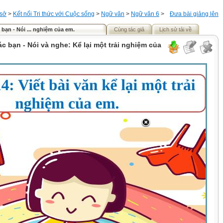
 sở
>
Kết nối Tri thức với Cuộc sống
>
Ngữ văn
>
Ngữ văn 6
>
Đưa bài giảng lên
c bạn - Nói ... nghiệm của em.
Cùng tác giả
Lịch sử tải về
các bạn - Nói và nghe: Kể lại một trải nghiệm của