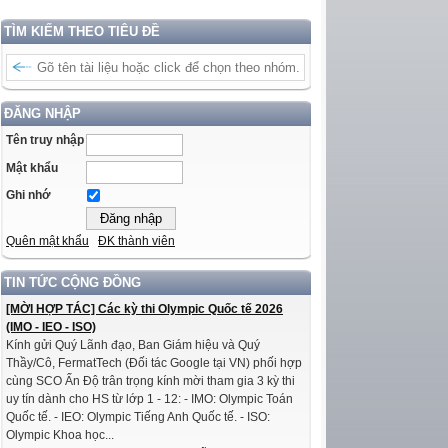
TÌM KIẾM THEO TIÊU ĐỀ
ĐĂNG NHẬP
Tên truy nhập
Mật khẩu
Ghi nhớ
Quên mật khẩu
ĐK thành viên
TIN TỨC CỘNG ĐỒNG
[MỜI HỢP TÁC] Các kỳ thi Olympic Quốc tế 2026
(IMO - IEO - ISO)
Kính gửi Quý Lãnh đạo, Ban Giám hiệu và Quý
Thầy/Cô, FermatTech (Đối tác Google tại VN) phối hợp
cùng SCO Ấn Độ trân trọng kính mời tham gia 3 kỳ thi
uy tín dành cho HS từ lớp 1 - 12: - IMO: Olympic Toán
Quốc tế. - IEO: Olympic Tiếng Anh Quốc tế. - ISO:
Olympic Khoa học...