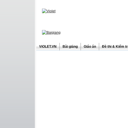
ViOLET.VN
Bài giảng
Giáo án
Đề thi & Kiểm t