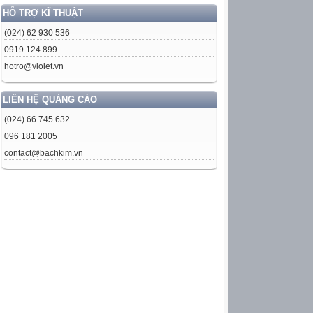
HỖ TRỢ KĨ THUẬT
(024) 62 930 536
0919 124 899
hotro@violet.vn
LIÊN HỆ QUẢNG CÁO
(024) 66 745 632
096 181 2005
contact@bachkim.vn