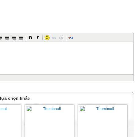
ước
 lựa chọn khác
a mẹ con rất xinh xắn nhưng
ho ba mẹ con một con mèo
thay đổi từ khi có Mun.
Mun đã bị mất tích.
cảm xúc: vui, buồn, lo sợ,