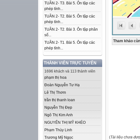
TUẦN 2- T3. Bài 5. Ôn tập các
phép tính...
TUẦN 2- T2. Bài 5. Ôn tập các
phép tính...
TUẦN 2- T2. Bài 3. Ôn tập phân
số...
Tham khảo cùn
TUẦN 2- T1. Bài 5. Ôn tập các
phép tính...
THÀNH VIÊN TRỰC TUYẾN
1696 khách và 113 thành viên
phạm thị hoa
Đoàn Nguyễn Tư Hạ
Lê Thị Thơm
trần thị thanh loan
Nguyễn Thị Đẹp
Ngô Thị Kim Anh
NGUYỂN THỊ MỸ KHÉO
Phạm Thùy Linh
(
Tài liệu chưa đư
Trương Mỹ Ngọc