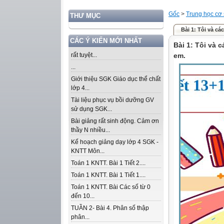
Gốc
>
Trung học cơ
THƯ MỤC
Bài 1: Tôi và cá
CÁC Ý KIẾN MỚI NHẤT
Bài 1: Tôi và 
rất tuyệt...
em.
...
Giới thiệu SGK Giáo dục thể chất
lớp 4...
Tài liệu phục vụ bồi dưỡng GV
sử dụng SGK...
Bài giảng rất sinh động. Cảm ơn
thầy N nhiều...
Kế hoạch giảng dạy lớp 4 SGK -
KNTT Môn...
Toán 1 KNTT. Bài 1 Tiết 2....
Toán 1 KNTT. Bài 1 Tiết 1....
Toán 1 KNTT. Bài Các số từ 0
đến 10...
TUẦN 2- Bài 4. Phân số thập
phân...