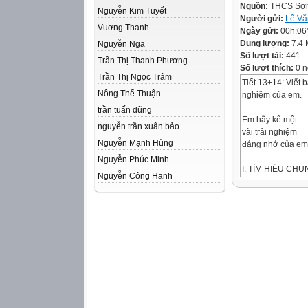
Nguồn:
THCS Sơ
Nguyễn Kim Tuyết
Người gửi:
Lê Vă
Vuơng Thanh
Ngày gửi:
00h:06
Dung lượng:
7.4
Nguyễn Nga
Số lượt tải:
441
Trần Thị Thanh Phương
Số lượt thích:
0 n
Trần Thị Ngọc Trâm
Tiết 13+14: Viết b
Nông Thế Thuận
nghiệm của em.
trần tuấn dũng
Em hãy kể một
nguyễn trần xuân bảo
vài trải nghiệm
Nguyễn Mạnh Hùng
đáng nhớ của em
Nguyễn Phúc Minh
I. TÌM HIỂU CH
Nguyễn Công Hanh
0
1
Yêu cầu đối với b
01
Được kể từ
người kể chuyện
ngôi thứ nhất