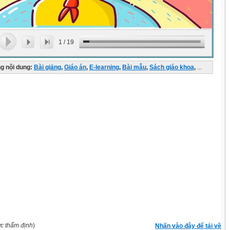
1
/
19
g nội dung:
Bài giảng
,
Giáo án
,
E-learning
,
Bài mẫu
,
Sách giáo khoa
,
...
ợc thẩm định
)
Nhấn vào đây để tải về