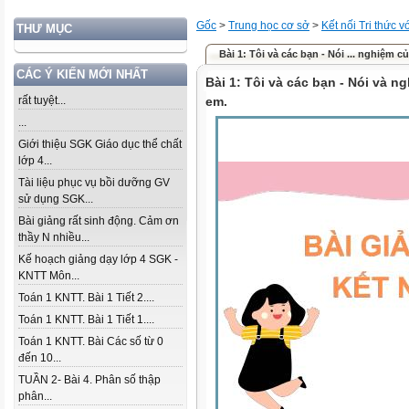
Gốc
>
Trung học cơ sở
>
Kết nối Tri thức 
THƯ MỤC
Bài 1: Tôi và các bạn - Nói ... nghiệm c
CÁC Ý KIẾN MỚI NHẤT
Bài 1: Tôi và các bạn - Nói và ng
rất tuyệt...
em.
...
Giới thiệu SGK Giáo dục thể chất
lớp 4...
Tài liệu phục vụ bồi dưỡng GV
sử dụng SGK...
Bài giảng rất sinh động. Cảm ơn
thầy N nhiều...
Kế hoạch giảng dạy lớp 4 SGK -
KNTT Môn...
Toán 1 KNTT. Bài 1 Tiết 2....
Toán 1 KNTT. Bài 1 Tiết 1....
Toán 1 KNTT. Bài Các số từ 0
đến 10...
TUẦN 2- Bài 4. Phân số thập
phân...