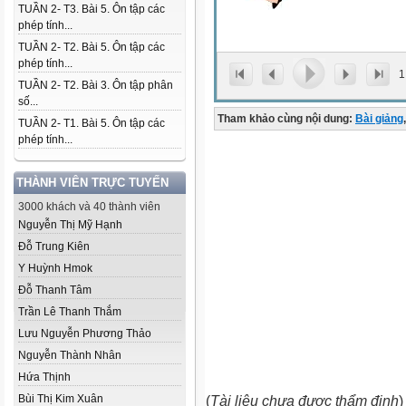
TUẦN 2- T3. Bài 5. Ôn tập các
phép tính...
TUẦN 2- T2. Bài 5. Ôn tập các
phép tính...
1
TUẦN 2- T2. Bài 3. Ôn tập phân
số...
Tham khảo cùng nội dung:
Bài giảng
,
TUẦN 2- T1. Bài 5. Ôn tập các
phép tính...
THÀNH VIÊN TRỰC TUYẾN
3000 khách và 40 thành viên
Nguyễn Thị Mỹ Hạnh
Đỗ Trung Kiên
Y Huỳnh Hmok
Đỗ Thanh Tâm
Trần Lê Thanh Thắm
Lưu Nguyễn Phương Thảo
Nguyễn Thành Nhân
Hứa Thịnh
Bùi Thị Kim Xuân
(
Tài liệu chưa được thẩm định
)