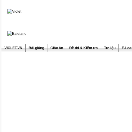
ViOLET.VN
Bài giảng
Giáo án
Đề thi & Kiểm tra
Tư liệu
E-Lea