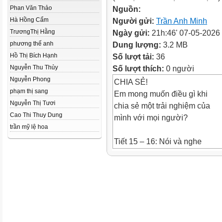
Phan Văn Thảo
Nguồn:
Hà Hồng Cẩm
Người gửi:
Trần Anh Minh
TrươngThị Hằng
Ngày gửi:
21h:46' 07-05-2026
phương thế anh
Dung lượng:
3.2 MB
Hồ Thị Bích Hạnh
Số lượt tải:
36
Nguyễn Thu Thủy
Số lượt thích:
0 người
Nguyễn Phong
CHIA SẺ!
phạm thị sang
Em mong muốn điều gì khi
Nguyễn Thị Tươi
chia sẻ một trải nghiệm của
Cao Thi Thuy Dung
mình với mọi người?
trần mỹ lệ hoa
Tiết 15 – 16: Nói và nghe
KỂ LẠI MỘT TRẢI NGHIỆM
CỦA EM
Nội dung bài học
1. Chuẩn bị bài nói
2. Trình bày bài nói