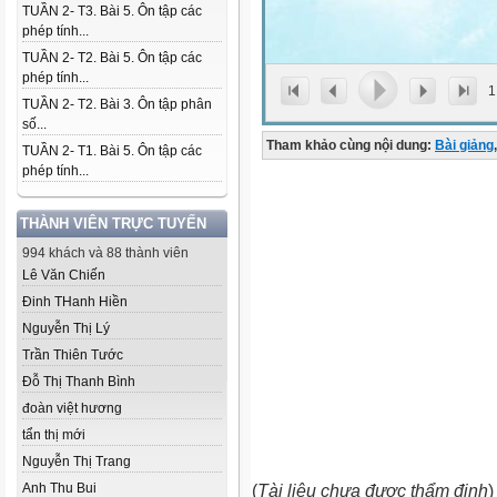
TUẦN 2- T3. Bài 5. Ôn tập các
phép tính...
TUẦN 2- T2. Bài 5. Ôn tập các
phép tính...
1
TUẦN 2- T2. Bài 3. Ôn tập phân
số...
Tham khảo cùng nội dung:
Bài giảng
,
TUẦN 2- T1. Bài 5. Ôn tập các
phép tính...
THÀNH VIÊN TRỰC TUYẾN
994 khách và 88 thành viên
Lê Văn Chiến
Đinh THanh Hiền
Nguyễn Thị Lý
Trần Thiên Tước
Đỗ Thị Thanh Bình
đoàn việt hương
tẩn thị mới
Nguyễn Thị Trang
Anh Thu Bui
(
Tài liệu chưa được thẩm định
)