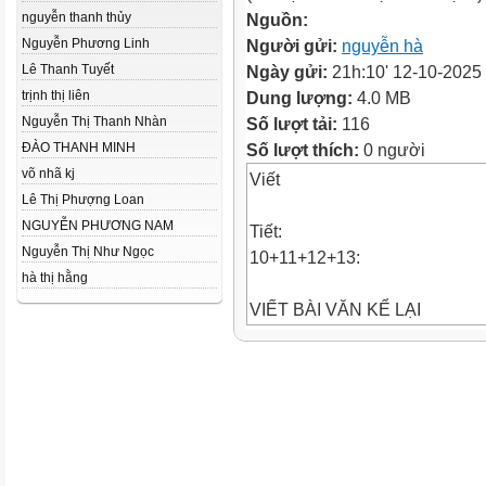
nguyễn thanh thủy
Nguồn:
Nguyễn Phương Linh
Người gửi:
nguyễn hà
Lê Thanh Tuyết
Ngày gửi:
21h:10' 12-10-2025
trịnh thị liên
Dung lượng:
4.0 MB
Nguyễn Thị Thanh Nhàn
Số lượt tải:
116
ĐÀO THANH MINH
Số lượt thích:
0 người
võ nhã kj
Viết
Lê Thị Phượng Loan
NGUYỄN PHƯƠNG NAM
Tiết:
Nguyễn Thị Như Ngọc
10+11+12+13:
hà thị hằng
VIẾT BÀI VĂN KỂ LẠI
MỘT TRẢI NGHIỆM CỦA
EM
KHỞI ĐỘNG
Trong “Bài học đường đời đầu 
Mèn đã kể lại trải nghiệm đán