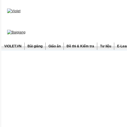
ViOLET.VN
Bài giảng
Giáo án
Đề thi & Kiểm tra
Tư liệu
E-Lea