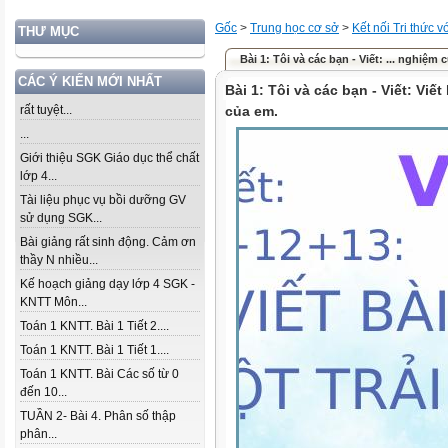
Gốc
>
Trung học cơ sở
>
Kết nối Tri thức 
THƯ MỤC
Bài 1: Tôi và các bạn - Viết: ... nghiệm 
CÁC Ý KIẾN MỚI NHẤT
Bài 1: Tôi và các bạn - Viết: Viết
rất tuyệt...
của em.
...
Giới thiệu SGK Giáo dục thể chất
lớp 4...
Tài liệu phục vụ bồi dưỡng GV
sử dụng SGK...
Bài giảng rất sinh động. Cảm ơn
thầy N nhiều...
Kế hoạch giảng dạy lớp 4 SGK -
KNTT Môn...
Toán 1 KNTT. Bài 1 Tiết 2....
Toán 1 KNTT. Bài 1 Tiết 1....
Toán 1 KNTT. Bài Các số từ 0
đến 10...
TUẦN 2- Bài 4. Phân số thập
phân...