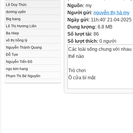
Lê Duy Thức
Nguồn:
my
dương uyên
Người gửi:
nguyễn thị hà my
Big bang
Ngày gửi:
11h:40' 21-04-2025
Lê Thị Hương Liên
Dung lượng:
6.8 MB
Ba Hiep
Số lượt tải:
86
võ thị hồng lý
Số lượt thích:
0 người
Nguyễn Thành Quang
Các loài sống chung với nhau
Đỗ Tựe
thế nào
Nguyễn Tiến Đô
ngu kim hang
Trò chơi
Phạm Thị Bé Nguyên
Ô cửa bí mật
Trò chơi
Ô cửa bí mật
Câu 2: Con gì vẫy vây, bơi lội g
và có thể nhảy qua vòng lửa?
Đáp án: Con cá heo