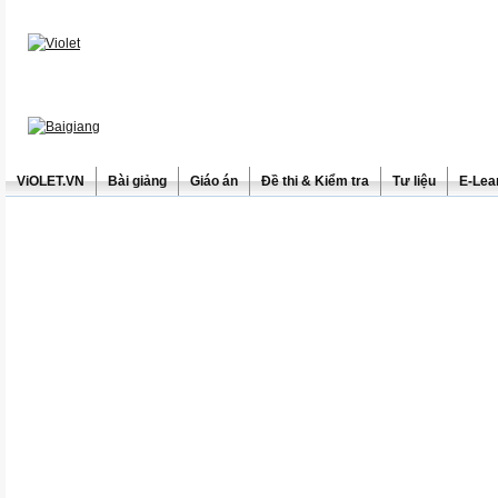
ViOLET.VN
Bài giảng
Giáo án
Đề thi & Kiểm tra
Tư liệu
E-Lea