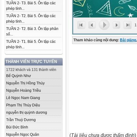
TUẦN 2- T3. Bài 5. Ôn tập các
phép tính...
TUẦN 2- T2. Bài 5. Ôn tập các
phép tính...
1
TUẦN 2- T2. Bài 3. Ôn tập phân
số...
Tham khảo cùng nội dung:
Bài giảng
,
TUẦN 2- T1. Bài 5. Ôn tập các
phép tính...
THÀNH VIÊN TRỰC TUYẾN
1722 khách và 131 thành viên
Bế Quỳnh Như
Nguyễn Thị Hồng Thúy
Nguyễn Hoàng Triều
Lê Ngọc Nam Giang
Phạm Thị Thúy Diệu
nguyễn thị quỳnh dương
Trần Thuỳ Dương
Bùi Đức Bình
Nguyễn Ngọc Quân
(
Tài liệu chưa được thẩm định
)