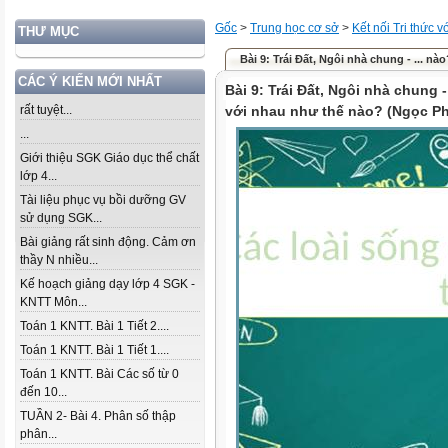
Gốc
>
Trung học cơ sở
>
Kết nối Tri thức 
THƯ MỤC
Bài 9: Trái Đất, Ngôi nhà chung - ... nà
CÁC Ý KIẾN MỚI NHẤT
Bài 9: Trái Đất, Ngôi nhà chung 
rất tuyệt...
với nhau như thế nào? (Ngọc Ph
...
Giới thiệu SGK Giáo dục thể chất
lớp 4...
Tài liệu phục vụ bồi dưỡng GV
sử dụng SGK...
Bài giảng rất sinh động. Cảm ơn
thầy N nhiều...
Kế hoạch giảng dạy lớp 4 SGK -
KNTT Môn...
Toán 1 KNTT. Bài 1 Tiết 2....
Toán 1 KNTT. Bài 1 Tiết 1....
Toán 1 KNTT. Bài Các số từ 0
đến 10...
TUẦN 2- Bài 4. Phân số thập
phân...