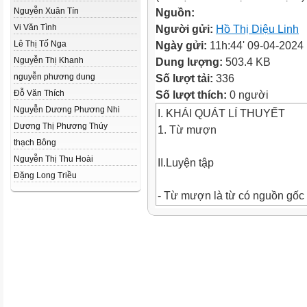
Nguyễn Xuân Tín
Nguồn:
Vi Văn Tình
Người gửi:
Hồ Thị Diệu Linh
Lê Thị Tố Nga
Ngày gửi:
11h:44' 09-04-2024
Nguyễn Thị Khanh
Dung lượng:
503.4 KB
nguyễn phương dung
Số lượt tải:
336
Đỗ Văn Thích
Số lượt thích:
0 người
Nguyễn Dương Phương Nhi
I. KHÁI QUÁT LÍ THUYẾT
Dương Thị Phương Thúy
1. Từ mượn
thạch Bông
Nguyễn Thị Thu Hoài
II.Luyện tập
Đặng Long Triều
- Từ mượn là từ có nguồn gốc 
ngôn ngữ khác.
- Từ vay mượn tiếng Hán
- Từ mượn ngôn ngữ châu Âu 
hoá gần như hoàn toàn: cà phê,
săm, lốp
- Từ mượn được viết nguyên 