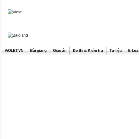
ViOLET.VN
Bài giảng
Giáo án
Đề thi & Kiểm tra
Tư liệu
E-Lea