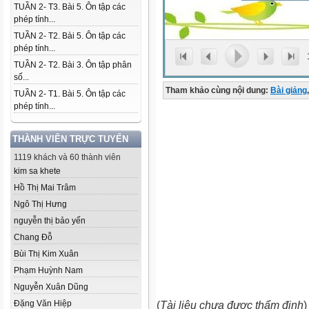
TUẦN 2- T3. Bài 5. Ôn tập các
phép tính...
TUẦN 2- T2. Bài 5. Ôn tập các
phép tính...
TUẦN 2- T2. Bài 3. Ôn tập phân
số...
Tham khảo cùng nội dung:
Bài giảng
,
TUẦN 2- T1. Bài 5. Ôn tập các
phép tính...
THÀNH VIÊN TRỰC TUYẾN
1119 khách và 60 thành viên
kim sa khete
Hồ Thị Mai Trâm
Ngô Thị Hưng
nguyễn thị bảo yến
Chang Đỗ
Bùi Thị Kim Xuân
Phạm Huỳnh Nam
Nguyễn Xuân Dũng
Đặng Văn Hiệp
(
Tài liệu chưa được thẩm định
)