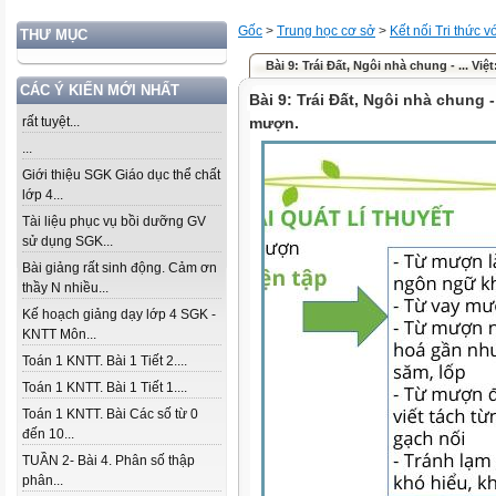
Gốc
>
Trung học cơ sở
>
Kết nối Tri thức 
THƯ MỤC
Bài 9: Trái Đất, Ngôi nhà chung - ... Vi
CÁC Ý KIẾN MỚI NHẤT
Bài 9: Trái Đất, Ngôi nhà chung 
rất tuyệt...
mượn.
...
Giới thiệu SGK Giáo dục thể chất
lớp 4...
Tài liệu phục vụ bồi dưỡng GV
sử dụng SGK...
Bài giảng rất sinh động. Cảm ơn
thầy N nhiều...
Kế hoạch giảng dạy lớp 4 SGK -
KNTT Môn...
Toán 1 KNTT. Bài 1 Tiết 2....
Toán 1 KNTT. Bài 1 Tiết 1....
Toán 1 KNTT. Bài Các số từ 0
đến 10...
TUẦN 2- Bài 4. Phân số thập
phân...