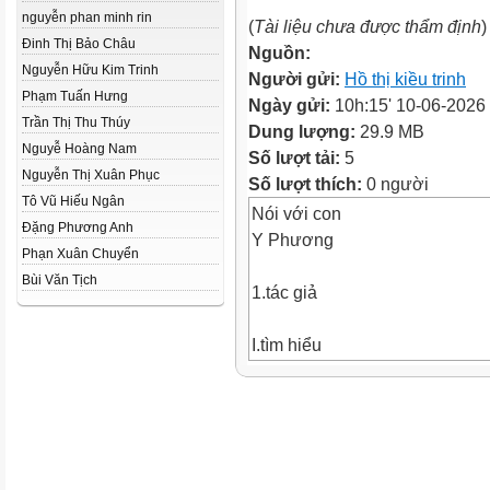
nguyễn phan minh rin
(
Tài liệu chưa được thẩm định
)
Đinh Thị Bảo Châu
Nguồn:
Nguyễn Hữu Kim Trinh
Người gửi:
Hồ thị kiều trinh
Phạm Tuấn Hưng
Ngày gửi:
10h:15' 10-06-2026
Trần Thị Thu Thúy
Dung lượng:
29.9 MB
Nguyễ Hoàng Nam
Số lượt tải:
5
Nguyễn Thị Xuân Phục
Số lượt thích:
0 người
Tô Vũ Hiếu Ngân
Nói với con
Đặng Phương Anh
Y Phương
Phạn Xuân Chuyển
Bùi Văn Tịch
1.tác giả
I.tìm hiểu
chung
Tên thật: Hứa Vĩnh Sước
Sinh: 1948
Quê quán: Trùng Khánh, Cao
Bằng