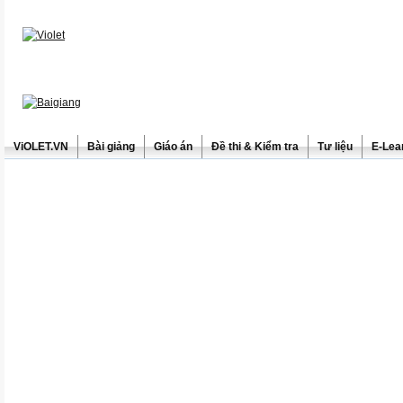
ViOLET.VN
Bài giảng
Giáo án
Đề thi & Kiểm tra
Tư liệu
E-Lea