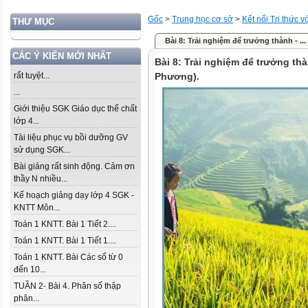
Gốc
>
Trung học cơ sở
>
Kết nối Tri thức 
THƯ MỤC
Bài 8: Trải nghiệm để trưởng thành - ..
CÁC Ý KIẾN MỚI NHẤT
Bài 8: Trải nghiệm để trưởng thà
rất tuyệt...
Phương).
...
Giới thiệu SGK Giáo dục thể chất
lớp 4...
Tài liệu phục vụ bồi dưỡng GV
sử dụng SGK...
Bài giảng rất sinh động. Cảm ơn
thầy N nhiều...
Kế hoạch giảng dạy lớp 4 SGK -
KNTT Môn...
Toán 1 KNTT. Bài 1 Tiết 2....
Toán 1 KNTT. Bài 1 Tiết 1....
Toán 1 KNTT. Bài Các số từ 0
đến 10...
TUẦN 2- Bài 4. Phân số thập
phân...