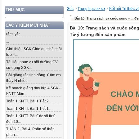
Gốc
>
Trung học cơ sở
>
Kết nối Tri thức 
THƯ MỤC
Bài 10: Trang sách và cuộc sống - ... đ
CÁC Ý KIẾN MỚI NHẤT
Bài 10: Trang sách và cuộc sống 
rất tuyệt...
Từ ý tưởng đến sản phẩm.
...
Giới thiệu SGK Giáo dục thể chất
lớp 4...
Tài liệu phục vụ bồi dưỡng GV
sử dụng SGK...
Bài giảng rất sinh động. Cảm ơn
thầy N nhiều...
Kế hoạch giảng dạy lớp 4 SGK -
KNTT Môn...
Toán 1 KNTT. Bài 1 Tiết 2....
Toán 1 KNTT. Bài 1 Tiết 1....
Toán 1 KNTT. Bài Các số từ 0
đến 10...
TUẦN 2- Bài 4. Phân số thập
phân...