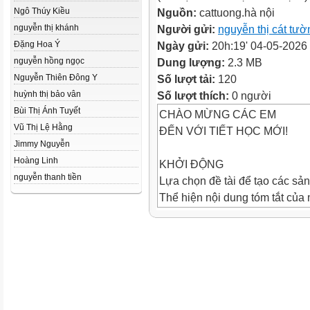
Ngô Thúy Kiều
Nguồn:
cattuong.hà nội
nguyễn thị khánh
Người gửi:
nguyễn thị cát tườ
Đặng Hoa Ý
Ngày gửi:
20h:19' 04-05-2026
nguyễn hồng ngọc
Dung lượng:
2.3 MB
Nguyễn Thiên Đông Y
Số lượt tải:
120
huỳnh thị bảo vân
Số lượt thích:
0 người
Bùi Thị Ánh Tuyết
CHÀO MỪNG CÁC EM
Vũ Thị Lệ Hằng
ĐẾN VỚI TIẾT HỌC MỚI!
Jimmy Nguyễn
Hoàng Linh
KHỞI ĐỘNG
nguyễn thanh tiền
Lựa chọn đề tài để tạo các sả
Thể hiện nội dung tóm tắt của
Đề tài 1
thức truyện tranh. Cố gắng sử
ngôn ngữ (hình vẽ hoặc kí hiệu
thể hiện nội dung một cách sin