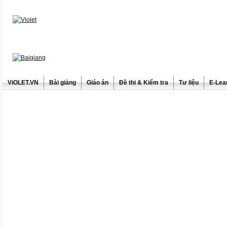
ViOLET.VN
Bài giảng
Giáo án
Đề thi & Kiểm tra
Tư liệu
E-Lea