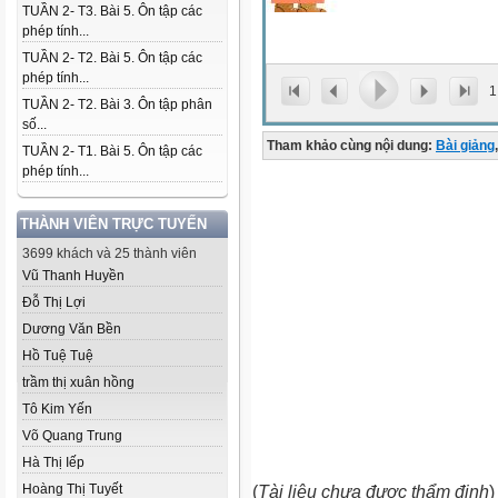
TUẦN 2- T3. Bài 5. Ôn tập các
phép tính...
TUẦN 2- T2. Bài 5. Ôn tập các
phép tính...
1
TUẦN 2- T2. Bài 3. Ôn tập phân
số...
Tham khảo cùng nội dung:
Bài giảng
,
TUẦN 2- T1. Bài 5. Ôn tập các
phép tính...
THÀNH VIÊN TRỰC TUYẾN
3699 khách và 25 thành viên
Vũ Thanh Huyền
Đỗ Thị Lợi
Dương Văn Bền
Hồ Tuệ Tuệ
trầm thị xuân hồng
Tô Kim Yến
Võ Quang Trung
Hà Thị Iếp
Hoàng Thị Tuyết
(
Tài liệu chưa được thẩm định
)