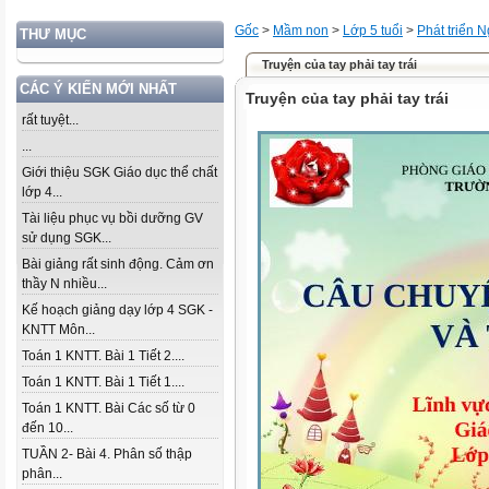
Gốc
>
Mầm non
>
Lớp 5 tuổi
>
Phát triển 
THƯ MỤC
Truyện của tay phải tay trái
CÁC Ý KIẾN MỚI NHẤT
Truyện của tay phải tay trái
rất tuyệt...
...
Giới thiệu SGK Giáo dục thể chất
lớp 4...
Tài liệu phục vụ bồi dưỡng GV
sử dụng SGK...
Bài giảng rất sinh động. Cảm ơn
thầy N nhiều...
Kế hoạch giảng dạy lớp 4 SGK -
KNTT Môn...
Toán 1 KNTT. Bài 1 Tiết 2....
Toán 1 KNTT. Bài 1 Tiết 1....
Toán 1 KNTT. Bài Các số từ 0
đến 10...
TUẦN 2- Bài 4. Phân số thập
phân...