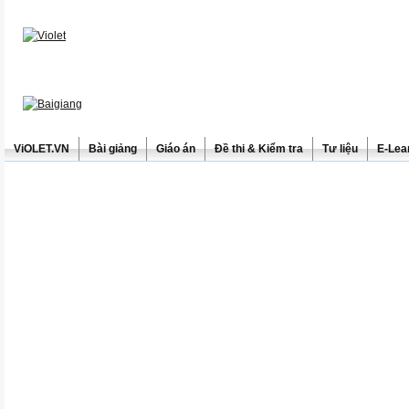
ViOLET.VN
Bài giảng
Giáo án
Đề thi & Kiểm tra
Tư liệu
E-Lea