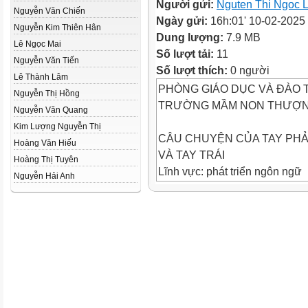
Người gửi:
Nguten Thi Ngoc L
Nguyễn Văn Chiến
Ngày gửi:
16h:01' 10-02-2025
Nguyễn Kim Thiên Hân
Dung lượng:
7.9 MB
Lê Ngọc Mai
Số lượt tải:
11
Nguyễn Văn Tiến
Số lượt thích:
0 người
Lê Thành Lâm
PHÒNG GIÁO DỤC VÀ ĐÀO T
Nguyễn Thị Hồng
TRƯỜNG MẦM NON THƯỢN
Nguyễn Văn Quang
Kim Lượng Nguyễn Thị
CÂU CHUYỆN CỦA TAY PHẢ
Hoàng Văn Hiếu
VÀ TAY TRÁI
Hoàng Thị Tuyên
Lĩnh vực: phát triển ngôn ngữ
Nguyễn Hải Anh
Giáo NguyễN Thị Hà
Lớp: Mẫu 5-6 tuổi A3
Đàm thoại
Đàm thoại
Hoạt động 2: