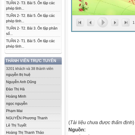
TUẦN 2- T3. Bài 5. Ôn tập các
phép tính...
TUẦN 2- T2. Bài 5. Ôn tập các
phép tính...
1
TUẦN 2- T2. Bài 3. Ôn tập phân
số...
TUẦN 2- T1. Bài 5. Ôn tập các
phép tính...
THÀNH VIÊN TRỰC TUYẾN
3201 khách và 38 thành viên
nguyễn thị huệ
Nguyễn Anh Dũng
Đào Thị Hà
Hoàng Minh
ngọc nguyễn
Phạm Mai
NGUYỄN Phương Thanh
(
Tài liệu chưa được thẩm định
)
Lê Thị Tuyết
Nguồn:
Hoàng Thị Thanh Thảo