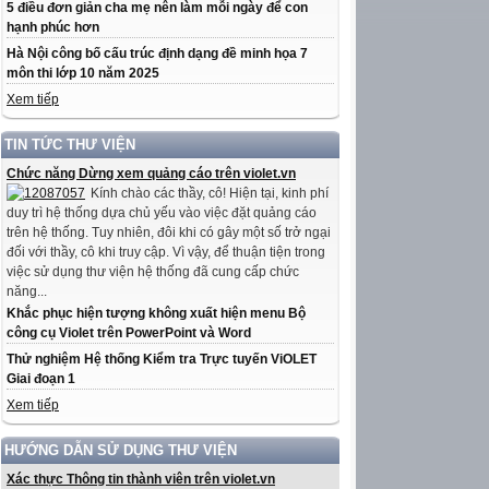
5 điều đơn giản cha mẹ nên làm mỗi ngày để con
hạnh phúc hơn
Hà Nội công bố cấu trúc định dạng đề minh họa 7
môn thi lớp 10 năm 2025
Xem tiếp
TIN TỨC THƯ VIỆN
Chức năng Dừng xem quảng cáo trên violet.vn
Kính chào các thầy, cô! Hiện tại, kinh phí
duy trì hệ thống dựa chủ yếu vào việc đặt quảng cáo
trên hệ thống. Tuy nhiên, đôi khi có gây một số trở ngại
đối với thầy, cô khi truy cập. Vì vậy, để thuận tiện trong
việc sử dụng thư viện hệ thống đã cung cấp chức
năng...
Khắc phục hiện tượng không xuất hiện menu Bộ
công cụ Violet trên PowerPoint và Word
Thử nghiệm Hệ thống Kiểm tra Trực tuyến ViOLET
Giai đoạn 1
Xem tiếp
HƯỚNG DẪN SỬ DỤNG THƯ VIỆN
Xác thực Thông tin thành viên trên violet.vn