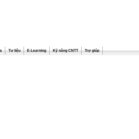
ra
Tư liệu
E-Learning
Kỹ năng CNTT
Trợ giúp