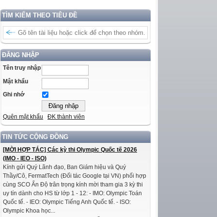
TÌM KIẾM THEO TIÊU ĐỀ
ĐĂNG NHẬP
Tên truy nhập
Mật khẩu
Ghi nhớ
Quên mật khẩu
ĐK thành viên
TIN TỨC CỘNG ĐỒNG
[MỜI HỢP TÁC] Các kỳ thi Olympic Quốc tế 2026
(IMO - IEO - ISO)
Kính gửi Quý Lãnh đạo, Ban Giám hiệu và Quý
Thầy/Cô, FermatTech (Đối tác Google tại VN) phối hợp
cùng SCO Ấn Độ trân trọng kính mời tham gia 3 kỳ thi
uy tín dành cho HS từ lớp 1 - 12: - IMO: Olympic Toán
Quốc tế. - IEO: Olympic Tiếng Anh Quốc tế. - ISO:
Olympic Khoa học...