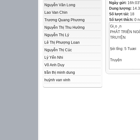
Ngày gửi:
16h:03
Nguyễn Văn Long
Dung lượng:
14.
Lao Van Chin
Số lượt tải:
18
Số lượt thích:
0 n
Trương Quang Phương
Gi¸o ¸n
Nguyễn Thị Thu Hường
PHÁT TRIỂN N
Nguyễn Thị Lý
TRUYỆN
Lê Thị Phượng Loan
§èi t­îng: 5 Tuæi
Nguyễn Thị Cúc
Lý Yến Nhi
Truyện
Võ Anh Duy
Cả lớp hát ,vËn 
trần thị minh dung
huỳnh van vinh
“Chú Thỏ con”
Sáng tác: Trần H
Con vµo rõng
ph¶i cÈn thËn,
kh«ng ®­îc ¨n c¸c
lo¹i qu¶ l¹ kÎo bÞ
®au bông, con
nhÐ!
V©ng ¹!