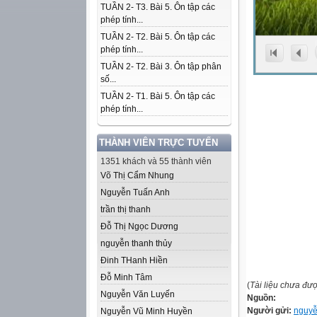
TUẦN 2- T3. Bài 5. Ôn tập các
phép tính...
TUẦN 2- T2. Bài 5. Ôn tập các
phép tính...
TUẦN 2- T2. Bài 3. Ôn tập phân
số...
TUẦN 2- T1. Bài 5. Ôn tập các
phép tính...
THÀNH VIÊN TRỰC TUYẾN
1351 khách và 55 thành viên
Võ Thị Cẩm Nhung
Nguyễn Tuấn Anh
trần thị thanh
Đỗ Thị Ngọc Dương
nguyễn thanh thủy
Đinh THanh Hiền
Đỗ Minh Tâm
(
Tài liệu chưa đư
Nguyễn Văn Luyến
Nguồn:
Người gửi:
nguyễ
Nguyễn Vũ Minh Huyền