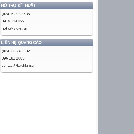
HỖ TRỢ KĨ THUẬT
(024) 62 930 536
0919 124 899
hotro@violet.vn
LIÊN HỆ QUẢNG CÁO
(024) 66 745 632
096 181 2005
contact@bachkim.vn