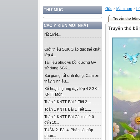
Gốc
>
Mầm non
>
Lớ
THƯ MỤC
Truyện thỏ bôn
CÁC Ý KIẾN MỚI NHẤT
Truyện thỏ bô
rất tuyệt...
...
Giới thiệu SGK Giáo dục thể chất
lớp 4...
Tài liệu phục vụ bồi dưỡng GV
sử dụng SGK...
Bài giảng rất sinh động. Cảm ơn
thầy N nhiều...
Kế hoạch giảng dạy lớp 4 SGK -
KNTT Môn...
Toán 1 KNTT. Bài 1 Tiết 2....
Toán 1 KNTT. Bài 1 Tiết 1....
Toán 1 KNTT. Bài Các số từ 0
đến 10...
TUẦN 2- Bài 4. Phân số thập
phân...