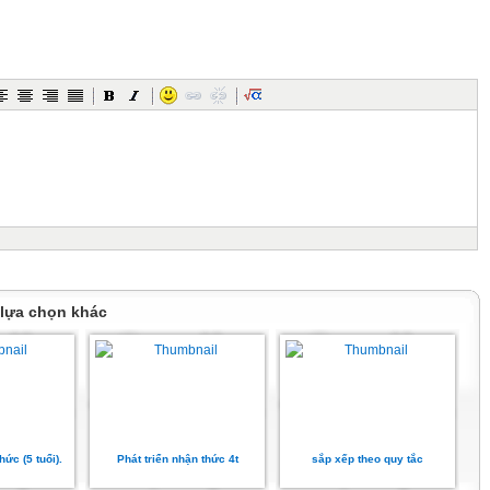
p trêi, Thá B«ng vµo rõng gióp mÑ h¸i
, thá mÑ dÆn:
 lựa chọn khác
hức (5 tuổi).
Phát triển nhận thức 4t
sắp xếp theo quy tắc
 B«ng gÆp b­ím vµng, B­ím vµng hái: