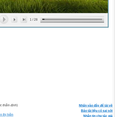
1
/
28
ợc thẩm định
)
Nhấn vào đây để tải về
Báo tài liệu có sai sót
n thị hiền
Nhắn tin cho tác giả