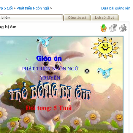
p 5 tuổi
>
Phát triển Ngôn ngữ
>
Đưa bài giảng lên
g bị ốm
Cùng tác giả
Lịch sử tải về
ng bị ốm