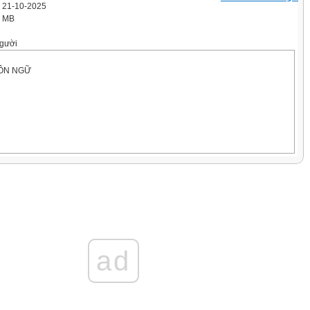
' 21-10-2025
3 MB
gười
GÔN NGỮ
®éng
ữu Lợi
ad