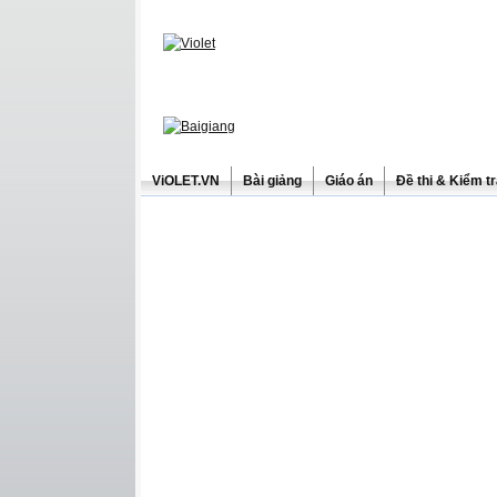
ViOLET.VN
Bài giảng
Giáo án
Đề thi & Kiểm t