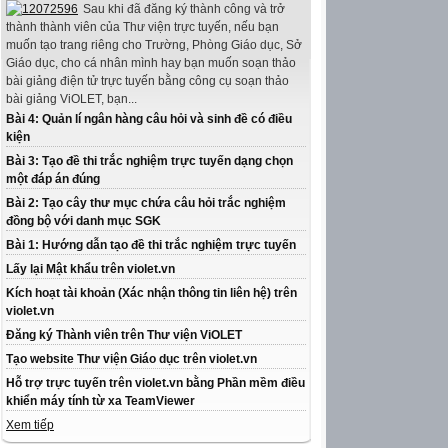
Sau khi đã đăng ký thành công và trở
thành thành viên của Thư viện trực tuyến, nếu bạn
muốn tạo trang riêng cho Trường, Phòng Giáo dục, Sở
Giáo dục, cho cá nhân mình hay bạn muốn soạn thảo
bài giảng điện tử trực tuyến bằng công cụ soạn thảo
bài giảng ViOLET, bạn...
Bài 4: Quản lí ngân hàng câu hỏi và sinh đề có điều
kiện
Bài 3: Tạo đề thi trắc nghiệm trực tuyến dạng chọn
một đáp án đúng
Bài 2: Tạo cây thư mục chứa câu hỏi trắc nghiệm
đồng bộ với danh mục SGK
Bài 1: Hướng dẫn tạo đề thi trắc nghiệm trực tuyến
Lấy lại Mật khẩu trên violet.vn
Kích hoạt tài khoản (Xác nhận thông tin liên hệ) trên
violet.vn
Đăng ký Thành viên trên Thư viện ViOLET
Tạo website Thư viện Giáo dục trên violet.vn
Hỗ trợ trực tuyến trên violet.vn bằng Phần mềm điều
khiển máy tính từ xa TeamViewer
Xem tiếp