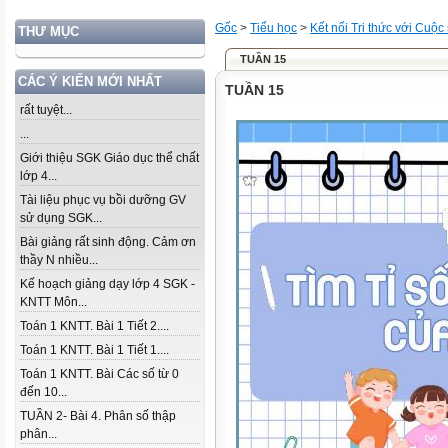
Gốc
>
Tiểu học
>
Kết nối Tri thức với Cuộc
THƯ MỤC
TUẦN 15
CÁC Ý KIẾN MỚI NHẤT
TUẦN 15
rất tuyệt...
...
Giới thiệu SGK Giáo dục thể chất
lớp 4...
Tài liệu phục vụ bồi dưỡng GV
sử dụng SGK...
Bài giảng rất sinh động. Cảm ơn
thầy N nhiều...
Kế hoạch giảng dạy lớp 4 SGK -
KNTT Môn...
Toán 1 KNTT. Bài 1 Tiết 2....
Toán 1 KNTT. Bài 1 Tiết 1....
Toán 1 KNTT. Bài Các số từ 0
đến 10...
TUẦN 2- Bài 4. Phân số thập
phân...