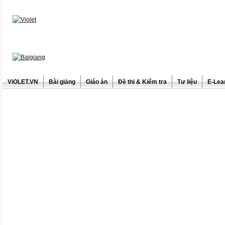
ViOLET.VN
Bài giảng
Giáo án
Đề thi & Kiểm tra
Tư liệu
E-Lea