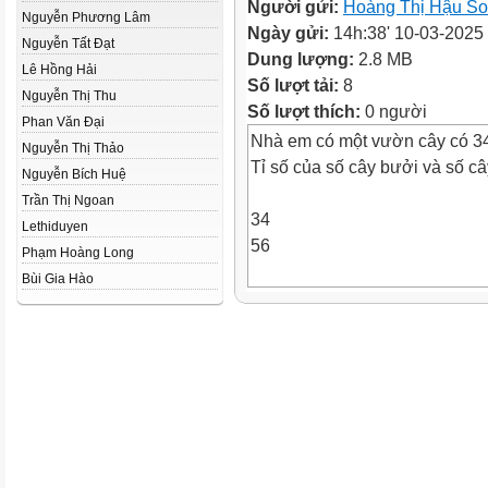
Người gửi:
Hoàng Thị Hậu S
Nguyễn Phương Lâm
Ngày gửi:
14h:38' 10-03-2025
Nguyễn Tất Đạt
Dung lượng:
2.8 MB
Lê Hồng Hải
Số lượt tải:
8
Nguyễn Thị Thu
Số lượt thích:
0 người
Phan Văn Đại
Nhà em có một vườn cây có 34
Nguyễn Thị Thảo
Tỉ số của số cây bưởi và số c
Nguyễn Bích Huệ
Trần Thị Ngoan
34
Lethiduyen
56
Phạm Hoàng Long
Bùi Gia Hào
Tỉ số của số cây cam và số câ
56
34
Tỉ số của số cây bưởi và tổng 
trong vườn là?