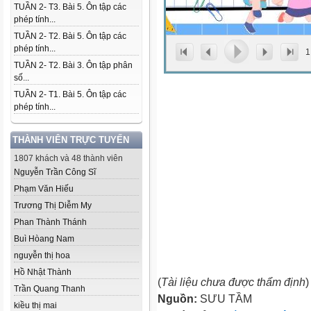
TUẦN 2- T3. Bài 5. Ôn tập các
phép tính...
TUẦN 2- T2. Bài 5. Ôn tập các
phép tính...
1
TUẦN 2- T2. Bài 3. Ôn tập phân
số...
TUẦN 2- T1. Bài 5. Ôn tập các
phép tính...
THÀNH VIÊN TRỰC TUYẾN
1807 khách và 48 thành viên
Nguyễn Trần Công Sĩ
Phạm Văn Hiếu
Trương Thị Diễm My
Phan Thành Thánh
Buì Hòang Nam
nguyễn thị hoa
Hồ Nhật Thành
(
Tài liệu chưa được thẩm định
)
Trần Quang Thanh
Nguồn:
SƯU TẦM
kiều thị mai