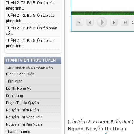
TUẦN 2- T3. Bài 5. Ôn tập các
phép tính...
TUẦN 2- T2. Bài 5. Ôn tập các
phép tính...
1
TUẦN 2- T2. Bài 3. Ôn tập phân
số...
TUẦN 2- T1. Bài 5. Ôn tập các
phép tính...
THÀNH VIÊN TRỰC TUYẾN
1408 khách và 43 thành viên
Đinh THanh Hiền
Trần Minh
Lê Thị Hồng Vy
tô thị dung
Phạm Thj Hạ Quyên
Nguyễn Thiên Ngân
Nguyễn Thị Ngọc Thư
(
Tài liệu chưa được thẩm định
)
Nguyễn Thị Kim Ngân
Nguồn:
Nguyễn Thị Thoan
Thanh Phuong