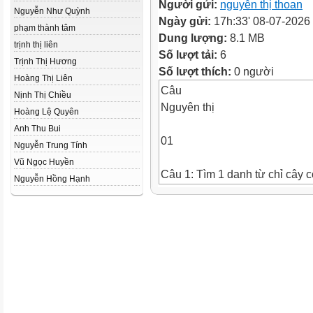
Người gửi:
nguyễn thị thoan
Nguyễn Như Quỳnh
Ngày gửi:
17h:33' 08-07-2026
phạm thành tâm
Dung lượng:
8.1 MB
trịnh thị liên
Số lượt tải:
6
Trịnh Thị Hương
Số lượt thích:
0 người
Hoàng Thị Liên
Câu
Nịnh Thị Chiều
Nguyên thị
Hoàng Lệ Quyên
Anh Thu Bui
01
Nguyễn Trung Tính
Vũ Ngọc Huyền
Câu 1: Tìm 1 danh từ chỉ cây c
Nguyễn Hồng Hạnh
Câu 2: Tìm 1 danh từ chỉ sự vậ
Câu 3: Tìm 1 danh từ chỉ hiện
tượng.
Thứ Tư ngày 9 tháng 10 năm
2026