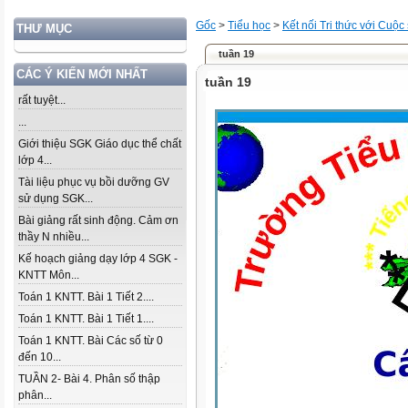
Gốc
>
Tiểu học
>
Kết nối Tri thức với Cuộc
THƯ MỤC
tuần 19
CÁC Ý KIẾN MỚI NHẤT
tuần 19
rất tuyệt...
...
Giới thiệu SGK Giáo dục thể chất
lớp 4...
Tài liệu phục vụ bồi dưỡng GV
sử dụng SGK...
Bài giảng rất sinh động. Cảm ơn
thầy N nhiều...
Kế hoạch giảng dạy lớp 4 SGK -
KNTT Môn...
Toán 1 KNTT. Bài 1 Tiết 2....
Toán 1 KNTT. Bài 1 Tiết 1....
Toán 1 KNTT. Bài Các số từ 0
đến 10...
TUẦN 2- Bài 4. Phân số thập
phân...