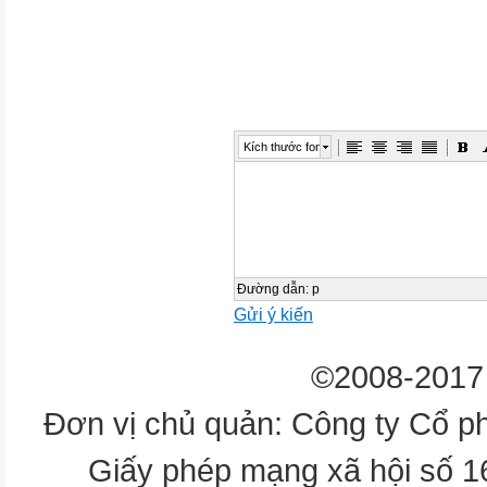
Tiếng Việt: (LT & câu)
Câu
Tr 9
02
Kích thước font
Câu 1. Đoạn văn dưới đây có
biết như vậy?
1
Đường dẫn
:
p
2
Gửi ý kiến
Anh em tôi ở cùng bà nội từ b
©2008-2017 
3
bà thường trải chiếu ở giữa s
Đơn vị chủ quản: Công ty Cổ p
4
Giấy phép mạng xã hội số 
xem chúng tôi chạy nhảy, nô đù