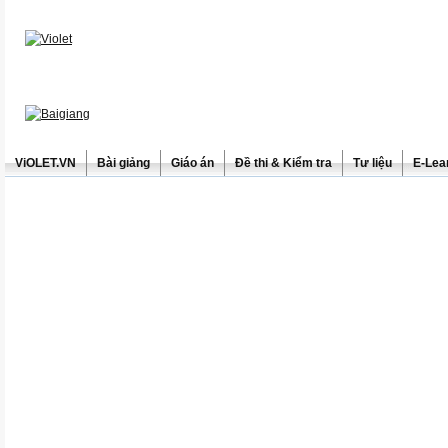
ViOLET.VN
Bài giảng
Giáo án
Đề thi & Kiểm tra
Tư liệu
E-Lea