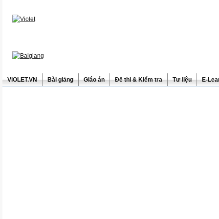
ViOLET.VN
Bài giảng
Giáo án
Đề thi & Kiểm tra
Tư liệu
E-Lea