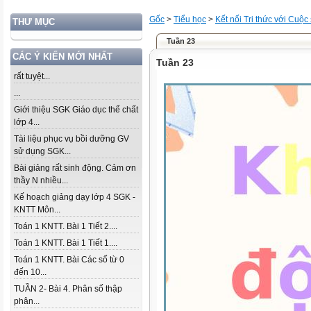
Gốc
>
Tiểu học
>
Kết nối Tri thức với Cuộc
THƯ MỤC
Tuần 23
CÁC Ý KIẾN MỚI NHẤT
Tuần 23
rất tuyệt...
...
Giới thiệu SGK Giáo dục thể chất
lớp 4...
Tài liệu phục vụ bồi dưỡng GV
sử dụng SGK...
Bài giảng rất sinh động. Cảm ơn
thầy N nhiều...
Kế hoạch giảng dạy lớp 4 SGK -
KNTT Môn...
Toán 1 KNTT. Bài 1 Tiết 2....
Toán 1 KNTT. Bài 1 Tiết 1....
Toán 1 KNTT. Bài Các số từ 0
đến 10...
TUẦN 2- Bài 4. Phân số thập
phân...