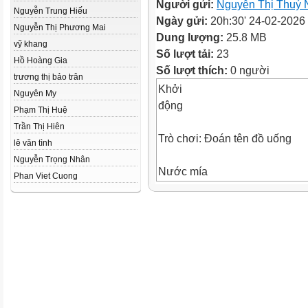
Người gửi:
Nguyễn Thị Thuý 
Nguyễn Trung Hiếu
Ngày gửi:
20h:30' 24-02-2026
Nguyễn Thị Phương Mai
Dung lượng:
25.8 MB
vỹ khang
Số lượt tải:
23
Hồ Hoàng Gia
Số lượt thích:
0 người
trương thị bảo trân
Khởi
Nguyên My
động
Phạm Thị Huệ
Trần Thị Hiên
Trò chơi: Đoán tên đồ uống
lê văn tình
Nguyễn Trọng Nhân
Nước mía
Phan Viet Cuong
Trà sữa
Trà xanh không độ
Trà quất (tắc)
Trao đổi với bạn về một đồ uố