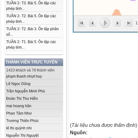
TUẦN 2- T3. Bài 5. Ôn tập các
phép tính...
TUẦN 2- T2. Bài 5. Ôn tập các
phép tính...
1
TUẦN 2- T2. Bài 3. Ôn tập phân
số...
TUẦN 2- T1. Bài 5. Ôn tập các
phép tính...
THÀNH VIÊN TRỰC TUYẾN
1423 khách và 78 thành viên
phạm thanh nhựt huy
Lê Ngọc Dũng
Trần Nguyễn Minh Phú
Đoàn Thị Thu Hiền
mai hoang hân
Phan Tâm Như
Trương Thiên Phúc
(
Tài liệu chưa được thẩm định
)
lê thị quỳnh nhi
Nguồn:
Nguyễn Thị Nguyệt