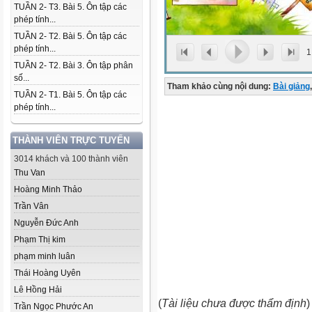
TUẦN 2- T3. Bài 5. Ôn tập các
phép tính...
TUẦN 2- T2. Bài 5. Ôn tập các
phép tính...
1
TUẦN 2- T2. Bài 3. Ôn tập phân
số...
Tham khảo cùng nội dung:
Bài giảng
,
TUẦN 2- T1. Bài 5. Ôn tập các
phép tính...
THÀNH VIÊN TRỰC TUYẾN
3014 khách và 100 thành viên
Thu Van
Hoàng Minh Thảo
Trần Vân
Nguyễn Đức Anh
Phạm Thị kim
phạm minh luân
Thái Hoàng Uyên
Lê Hồng Hải
(
Tài liệu chưa được thẩm định
)
Trần Ngọc Phước An