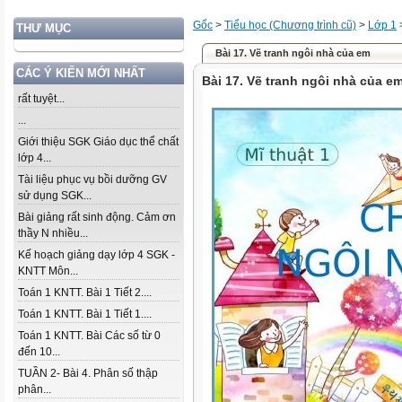
Gốc
>
Tiểu học (Chương trình cũ)
>
Lớp 1
THƯ MỤC
Bài 17. Vẽ tranh ngôi nhà của em
CÁC Ý KIẾN MỚI NHẤT
Bài 17. Vẽ tranh ngôi nhà của e
rất tuyệt...
...
Giới thiệu SGK Giáo dục thể chất
lớp 4...
Tài liệu phục vụ bồi dưỡng GV
sử dụng SGK...
Bài giảng rất sinh động. Cảm ơn
thầy N nhiều...
Kế hoạch giảng dạy lớp 4 SGK -
KNTT Môn...
Toán 1 KNTT. Bài 1 Tiết 2....
Toán 1 KNTT. Bài 1 Tiết 1....
Toán 1 KNTT. Bài Các số từ 0
đến 10...
TUẦN 2- Bài 4. Phân số thập
phân...