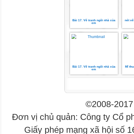
kỹ năng
3
Bài 17. Vẽ tranh ngôi nhà của
nét vẽ
4
em
5
6
7
8
9
HẾT 12
Bài 17. Vẽ tranh ngôi nhà của
Mĩ thu
em
GIỜ 0
Trò chơi: Đoàn tàu lăn
bánh
©2008-2017 
a
Đơn vị chủ quản: Công ty Cổ p
b
Giấy phép mạng xã hội số 