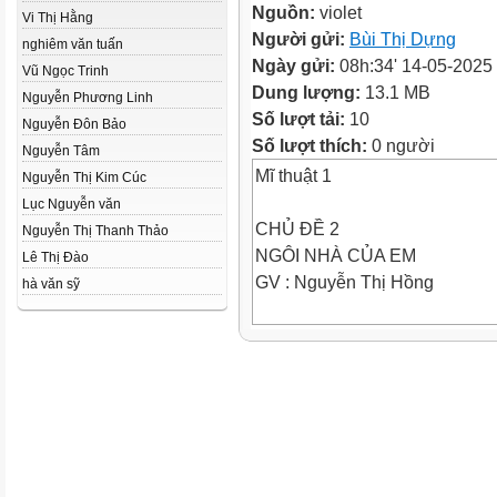
Nguồn:
violet
Vi Thị Hằng
Người gửi:
Bùi Thị Dựng
nghiêm văn tuấn
Ngày gửi:
08h:34' 14-05-2025
Vũ Ngọc Trinh
Dung lượng:
13.1 MB
Nguyễn Phương Linh
Số lượt tải:
10
Nguyễn Đôn Bảo
Số lượt thích:
0 người
Nguyễn Tâm
Mĩ thuật 1
Nguyễn Thị Kim Cúc
Lục Nguyễn văn
CHỦ ĐỀ 2
Nguyễn Thị Thanh Thảo
NGÔI NHÀ CỦA EM
Lê Thị Đào
GV : Nguyễn Thị Hồng
hà văn sỹ
3
4
5
6
7
8
9