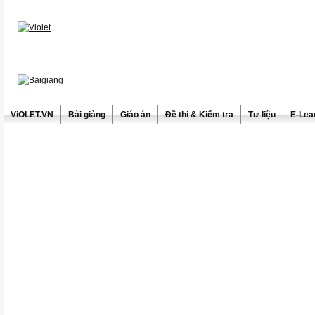
ViOLET.VN
Bài giảng
Giáo án
Đề thi & Kiểm tra
Tư liệu
E-Lea