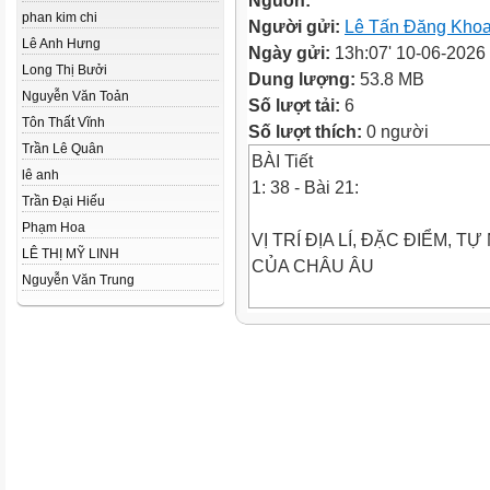
Nguồn:
phan kim chi
Người gửi:
Lê Tấn Đăng Kho
Lê Anh Hưng
Ngày gửi:
13h:07' 10-06-2026
Long Thị Bưởi
Dung lượng:
53.8 MB
Nguyễn Văn Toản
Số lượt tải:
6
Tôn Thất Vĩnh
Số lượt thích:
0 người
Trần Lê Quân
BÀI Tiết
lê anh
1: 38 - Bài 21:
Trần Đại Hiếu
Phạm Hoa
VỊ TRÍ ĐỊA LÍ, ĐẶC ĐIỂM, TỰ
LÊ THỊ MỸ LINH
CỦA CHÂU ÂU
Nguyễn Văn Trung
KHỞI ĐỘNG
Thành phố ROMA (Ý)
Thành phố FLORENCE (Ý)
Thành phố Luân Đôn (Anh)