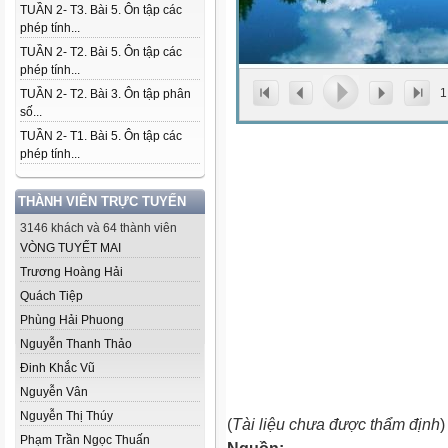
TUẦN 2- T3. Bài 5. Ôn tập các
phép tính...
TUẦN 2- T2. Bài 5. Ôn tập các
phép tính...
1
TUẦN 2- T2. Bài 3. Ôn tập phân
số...
TUẦN 2- T1. Bài 5. Ôn tập các
phép tính...
THÀNH VIÊN TRỰC TUYẾN
3146 khách và 64 thành viên
VÒNG TUYẾT MAI
Trương Hoàng Hải
Quách Tiệp
Phùng Hải Phuong
Nguyễn Thanh Thảo
Đinh Khắc Vũ
Nguyễn Vân
Nguyễn Thị Thúy
(
Tài liệu chưa được thẩm định
)
Phạm Trần Ngọc Thuấn