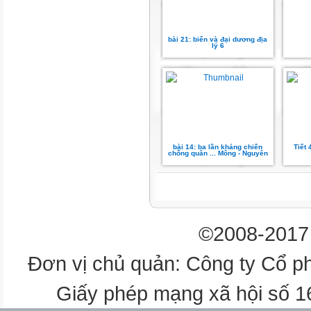
71ºB
bài 21: biển và đại dương địa
lý 6
Biển Bắc
Xc
n
a
bài 14: ba lần kháng chiến
Tiết 
chống quân ... Mông - Nguyên
-n
i
đ
©2008-2017 
v
Đơn vị chủ quản: Công ty Cổ p
a-
Giấy phép mạng xã hội số 
i