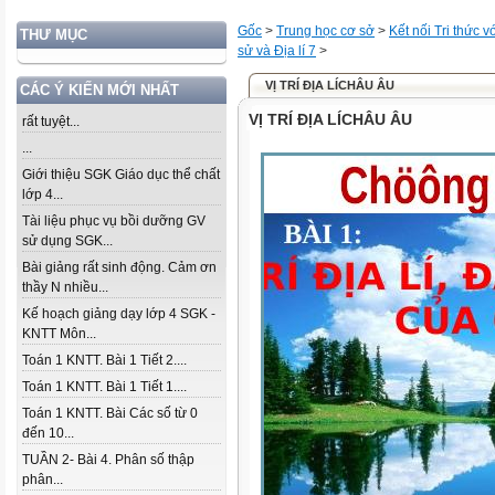
Gốc
>
Trung học cơ sở
>
Kết nối Tri thức 
THƯ MỤC
sử và Địa lí 7
>
VỊ TRÍ ĐỊA LÍCHÂU ÂU
CÁC Ý KIẾN MỚI NHẤT
VỊ TRÍ ĐỊA LÍCHÂU ÂU
rất tuyệt...
...
Giới thiệu SGK Giáo dục thể chất
lớp 4...
Tài liệu phục vụ bồi dưỡng GV
sử dụng SGK...
Bài giảng rất sinh động. Cảm ơn
thầy N nhiều...
Kế hoạch giảng dạy lớp 4 SGK -
KNTT Môn...
Toán 1 KNTT. Bài 1 Tiết 2....
Toán 1 KNTT. Bài 1 Tiết 1....
Toán 1 KNTT. Bài Các số từ 0
đến 10...
TUẦN 2- Bài 4. Phân số thập
phân...