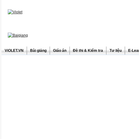
ViOLET.VN
Bài giảng
Giáo án
Đề thi & Kiểm tra
Tư liệu
E-Lea