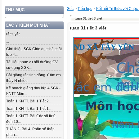
Gốc
>
Tiểu học
>
Kết nối Tri thức với Cuộc
THƯ MỤC
tuan 31 tiết 3 viết
CÁC Ý KIẾN MỚI NHẤT
tuan 31 tiết 3 viết
rất tuyệt...
...
Giới thiệu SGK Giáo dục thể chất
lớp 4...
Tài liệu phục vụ bồi dưỡng GV
sử dụng SGK...
Bài giảng rất sinh động. Cảm ơn
thầy N nhiều...
Kế hoạch giảng dạy lớp 4 SGK -
KNTT Môn...
Toán 1 KNTT. Bài 1 Tiết 2....
Toán 1 KNTT. Bài 1 Tiết 1....
Toán 1 KNTT. Bài Các số từ 0
đến 10...
TUẦN 2- Bài 4. Phân số thập
phân...