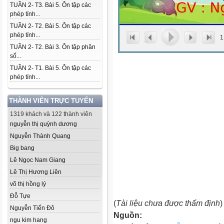
TUẦN 2- T3. Bài 5. Ôn tập các
phép tính...
TUẦN 2- T2. Bài 5. Ôn tập các
phép tính...
1
TUẦN 2- T2. Bài 3. Ôn tập phân
số...
TUẦN 2- T1. Bài 5. Ôn tập các
phép tính...
THÀNH VIÊN TRỰC TUYẾN
1319 khách và 122 thành viên
nguyễn thị quỳnh dương
Nguyễn Thành Quang
Big bang
Lê Ngọc Nam Giang
Lê Thị Hương Liên
võ thị hồng lý
Đỗ Tựe
(
Tài liệu chưa được thẩm định
)
Nguyễn Tiến Đô
Nguồn:
ngu kim hang