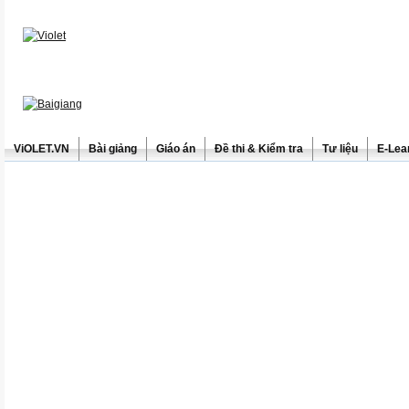
ViOLET.VN
Bài giảng
Giáo án
Đề thi & Kiểm tra
Tư liệu
E-Lea