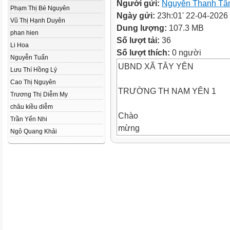
Người gửi:
Nguyễn Thanh T
Phạm Thị Bé Nguyên
Ngày gửi:
23h:01' 22-04-2026
Vũ Thị Hạnh Duyên
Dung lượng:
107.3 MB
phan hien
Số lượt tải:
36
Li Hoa
Số lượt thích:
0 người
Nguyễn Tuấn
UBND XÃ TÂY YÊN
Lưu Thí Hồng Lý
Cao Thị Nguyên
TRƯỜNG TH NAM YÊN 1
Trương Thị Diễm My
châu kiều diễm
Chào
Trần Yến Nhi
mừng
Ngô Quang Khải
Các em đến
với tiết học hôm
nay
Môn học : Tiếng Việt
Lớp
5
Năm học: 2025 2026